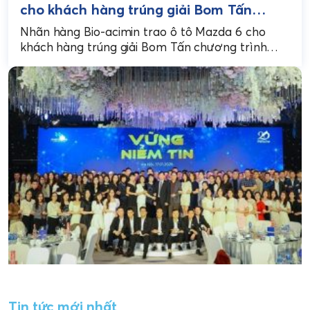
cho khách hàng trúng giải Bom Tấn
chương trình “Bio-acimin trên tay – Mở
Nhãn hàng Bio-acimin trao ô tô Mazda 6 cho
ngay quà khủng”
khách hàng trúng giải Bom Tấn chương trình
"Bio-acimin trên tay - Mở ngay quà khủng"...
Tin tức mới nhất