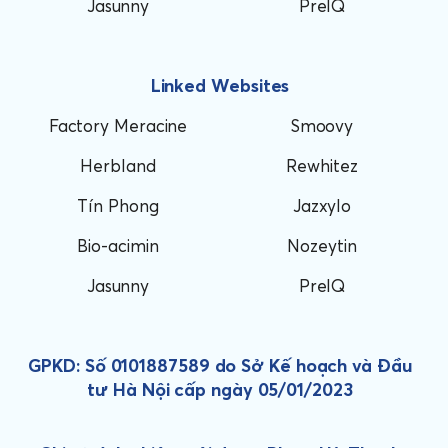
Jasunny
PreIQ
Linked Websites
Factory Meracine
Smoovy
Herbland
Rewhitez
Tín Phong
Jazxylo
Bio-acimin
Nozeytin
Jasunny
PreIQ
GPKD: Số 0101887589 do Sở Kế hoạch và Đầu
tư Hà Nội cấp ngày 05/01/2023