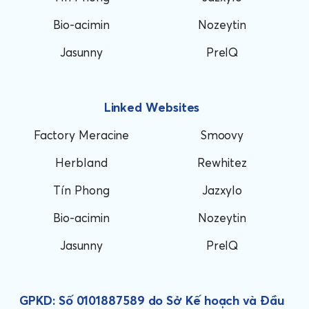
Bio-acimin
Nozeytin
Jasunny
PreIQ
Linked Websites
Factory Meracine
Smoovy
Herbland
Rewhitez
Tín Phong
Jazxylo
Bio-acimin
Nozeytin
Jasunny
PreIQ
GPKD: Số 0101887589 do Sở Kế hoạch và Đầu