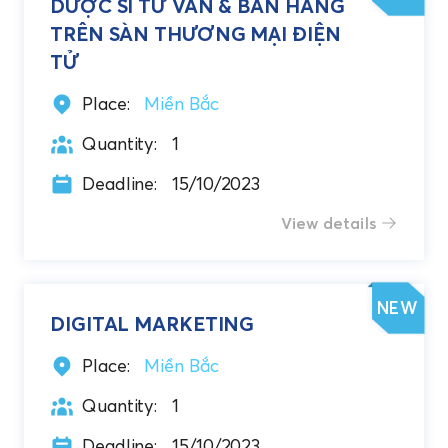
DƯỢC SĨ TƯ VẤN & BÁN HÀNG
TRÊN SÀN THƯƠNG MẠI ĐIỆN
TỬ
Place:
Miền Bắc
Quantity:
1
Deadline:
15/10/2023
View details
NEW
DIGITAL MARKETING
Place:
Miền Bắc
Quantity:
1
Deadline:
15/10/2023