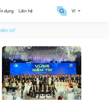
ển dụng
Liên hệ
iềm tin”