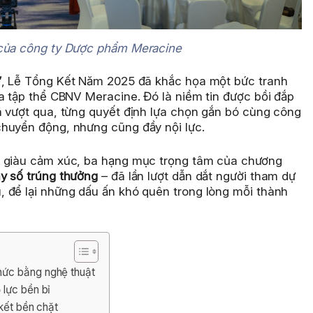
 của công ty Dược phẩm Meracine
”
, Lễ Tổng Kết Năm 2025 đã khắc họa một bức tranh
a tập thể CBNV Meracine. Đó là niềm tin được bồi đắp
ã vượt qua, từng quyết định lựa chọn gắn bó cùng công
chuyển động, nhưng cũng đầy nội lực.
à giàu cảm xúc, ba hạng mục trọng tâm của chương
y số trúng thưởng
– đã lần lượt dẫn dắt người tham dự
 để lại những dấu ấn khó quên trong lòng mỗi thành
hức bằng nghệ thuật
 lực bền bỉ
 kết bền chặt