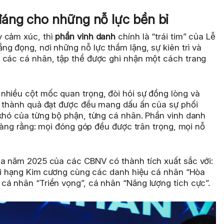
đáng cho những nỗ lực bền bỉ
y cảm xúc, thì
phần vinh danh
chính là “trái tim” của Lễ
g đọng, nơi những nỗ lực thầm lặng, sự kiên trì và
 các cá nhân, tập thể được ghi nhận một cách trang
nhiều cột mốc quan trọng, đòi hỏi sự đồng lòng và
i thành quả đạt được đều mang dấu ấn của sự phối
 khó của từng bộ phận, từng cá nhân. Phần vinh danh
 ràng rằng: mọi đóng góp đều được trân trọng, mọi nỗ
ua năm 2025 của các CBNV có thành tích xuất sắc với:
giải hạng Kim cương cùng các danh hiệu cá nhân “Hòa
cá nhân “Triển vọng”, cá nhân “Năng lượng tích cực”.