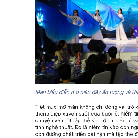
Màn biểu diễn mở màn đầy ấn tượng và thú
Tiết mục mở màn không chỉ đóng vai trò kh
thông điệp xuyên suốt của buổi lễ:
niềm ti
chuyện về một tập thể kiên định, bền bỉ v
tính nghệ thuật. Đó là niềm tin vào con ng
con đường phát triển dài hạn mà tập thể 