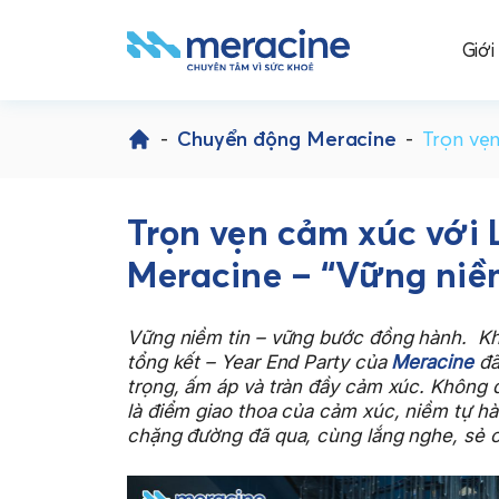
Giới
Skip
to
-
Chuyển động Meracine
-
Trọn vẹn
content
Trọn vẹn cảm xúc với 
Meracine – “Vững niềm
Vững niềm tin – vững bước đồng hành.
Kh
tổng kết – Year End Party của
Meracine
đã
trọng, ấm áp và tràn đầy cảm xúc. Không đ
là điểm giao thoa của cảm xúc, niềm tự hào
chặng đường đã qua, cùng lắng nghe, sẻ ch