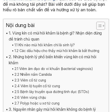
để mà không tái phát? Bài viết dưới đây sẽ giúp bạn
hiểu rõ bản chất vấn đề và hướng xử lý an toàn.
Nội dung bài
1. Vùng kín có mùi hôi khắm là bệnh gì? Nhận diện đúng
để tránh chủ quan
1.1 Khi nào mùi hôi khắm chỉ là sinh lý?
1.2 Các dấu hiệu cho thấy mùi hôi khắm là bất thường
2. Những bệnh lý phổ biến khiến vùng kín có mùi hôi
khắm
2.1 Viêm âm đạo do vi khuẩn (bacterial vaginosis)
2.2 Nhiễm nấm Candida
2.3 Viêm cổ tử cung
2.4 Viêm lộ tuyến cổ tử cung
2.5 Bệnh lây truyền qua đường tình dục (STDs)
2.6 Viêm vùng chậu
2.7 Polyp hoặc u xơ tử cung
3. Nguyên nhân gây mùi hôi khắm không do bệnh lý