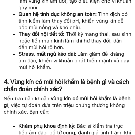
làm vùng kín ẩm ướt, tạo điều kiện cho vi khuẩn
gây mùi.
Quan hệ tình dục không an toàn:
Tinh dịch có
tính kiềm làm thay đổi pH, khiến vùng kín dễ
bốc mùi nồng và khó chịu.
Thay đổi nội tiết tố:
Thời kỳ mang thai, sau sinh
hoặc tiền mãn kinh làm khí hư thay đổi, dẫn
đến mùi hôi rõ hơn.
Stress, mất ngủ kéo dài:
Làm giảm đề kháng
âm đạo, khiến vi khuẩn phát triển mạnh và gây
mùi hôi khắm.
4. Vùng kín có mùi hôi khắm là bệnh gì và cách
chẩn đoán chính xác?
Nếu bạn băn khoăn
vùng kín có mùi hôi khắm là bệnh
gì
, việc tự đoán dựa trên triệu chứng thường không
chính xác. Bạn cần:
Khám phụ khoa định kỳ:
Bác sĩ kiểm tra trực
tiếp âm đạo, cổ tử cung, đánh giá tình trạng khí