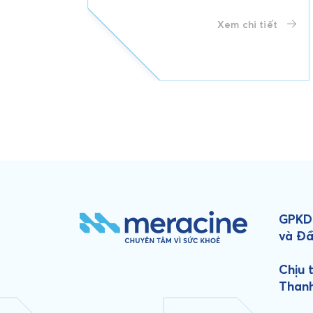
Xem chi tiết
GPKD:
và Đầ
Chịu 
Than