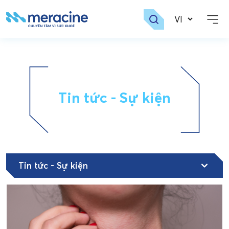
Skip
to
content
Tin tức - Sự kiện
Tin tức - Sự kiện