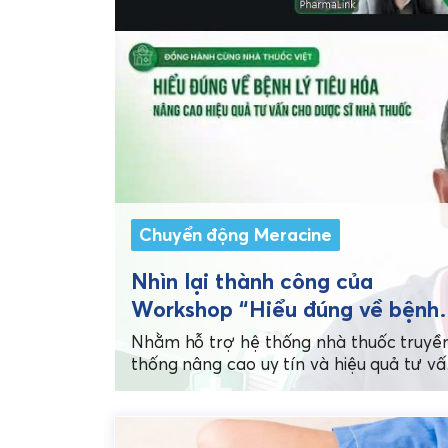
Chuyển động Meracine
Nhìn lại thành công của
Workshop “Hiểu đúng về bệnh 
tiêu hóa”: Meracine tiếp tục
Nhằm hỗ trợ hệ thống nhà thuốc truyề
khẳng định sứ mệnh đồng hàn
thống nâng cao uy tín và hiệu quả tư vấ
Workshop trực tuyến do Dược phẩm
cùng Nhà thuốc Việt
Meracine...