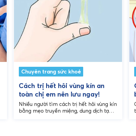
Chuyên trang sức khoẻ
i
Cách trị hết hôi vùng kín an
toàn chị em nên lưu ngay!
Nhiều người tìm cách trị hết hôi vùng kín
ẹ
bằng mẹo truyền miệng, dung dịch tạo
mùi thơm hoặc thuốc tự mua, nhưng
không phải...