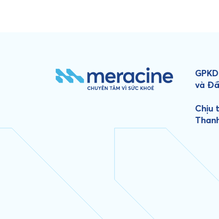
GPKD:
và Đầ
Chịu 
Than