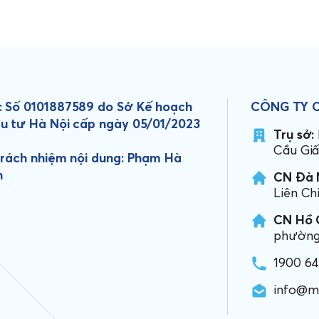
 Số 0101887589 do Sở Kế hoạch
CÔNG TY 
u tư Hà Nội cấp ngày 05/01/2023
Trụ sở:
Cầu Giấ
trách nhiệm nội dung: Phạm Hà
h
CN Đà 
Liên Ch
CN Hồ C
phường 
1900 6
info@m