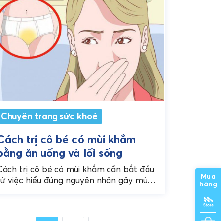
Chuyên trang sức khoẻ
Cách trị cô bé có mùi khắm
bằng ăn uống và lối sống
Cách trị cô bé có mùi khắm cần bắt đầu
Mua
từ việc hiểu đúng nguyên nhân gây mùi,
hàng
chăm sóc cơ thể từ bên trong...