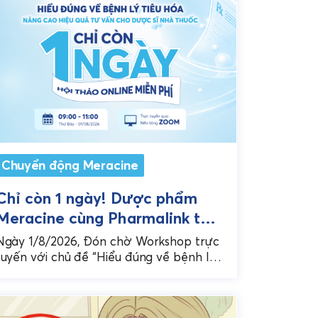
Chuyển động Meracine
Chỉ còn 1 ngày! Dược phẩm
Meracine cùng Pharmalink tổ
chức Workshop chuyên sâu về
Ngày 1/8/2026, Đón chờ Workshop trực
bệnh lý tiêu hóa cho Dược sĩ
tuyến với chủ đề “Hiểu đúng về bệnh lý
tiêu hóa - Nâng cao hiệu quả tư vấn
nhà thuốc
ho...