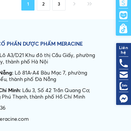
1
2
3
CỔ PHẦN
DƯỢC PHẨM MERACINE
Liên
hệ
Lô A3/D21 Khu đô thị Cầu Giấy, phường
y, thành phố Hà Nội
Nẵng:
Lô 81A-A4 Bàu Mạc 7, phường
iểu, thành phố Đà Nẵng
hí Minh:
Lầu 3, Số 42 Trần Quang Cơ,
Phú Thạnh, thành phố Hồ Chí Minh
436
eracine.com