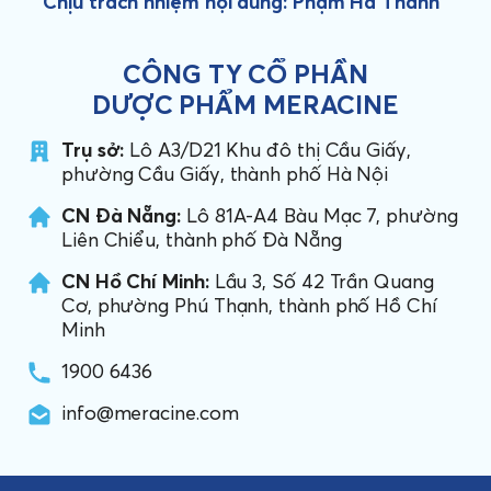
Chịu trách nhiệm nội dung: Phạm Hà Thanh
CÔNG TY CỔ PHẦN
DƯỢC PHẨM MERACINE
Trụ sở:
Lô A3/D21 Khu đô thị Cầu Giấy,
phường Cầu Giấy, thành phố Hà Nội
CN Đà Nẵng:
Lô 81A-A4 Bàu Mạc 7, phường
Liên Chiểu, thành phố Đà Nẵng
CN Hồ Chí Minh:
Lầu 3, Số 42 Trần Quang
Cơ, phường Phú Thạnh, thành phố Hồ Chí
Minh
1900 6436
info@meracine.com