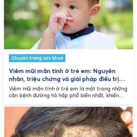
Chuyên trang sức khoẻ
Viêm mũi mãn tính ở trẻ em: Nguyên
nhân, triệu chứng và giải pháp điều trị
toàn diện
Viêm mũi mãn tính ở trẻ em là một trong những
căn bệnh đường hô hấp phổ biến nhất, khiến
nhiều bậc cha mẹ lo...