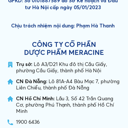
GPKD: Số 0101887589 do Sở Kế hoạch và Đầu
tư Hà Nội cấp ngày 05/01/2023
Chịu trách nhiệm nội dung: Phạm Hà Thanh
CÔNG TY CỔ PHẦN
DƯỢC PHẨM MERACINE
Trụ sở:
Lô A3/D21 Khu đô thị Cầu Giấy,
phường Cầu Giấy, thành phố Hà Nội
CN Đà Nẵng:
Lô 81A-A4 Bàu Mạc 7, phường
Liên Chiểu, thành phố Đà Nẵng
CN Hồ Chí Minh:
Lầu 3, Số 42 Trần Quang
Cơ, phường Phú Thạnh, thành phố Hồ Chí
Minh
1900 6436