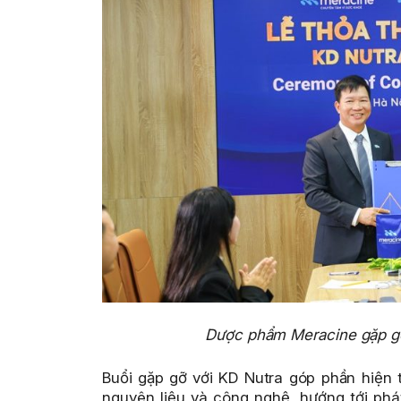
Dược phẩm Meracine
gặp g
Buổi gặp gỡ vớ
i KD Nutra góp phần hiện 
nguyên liệu và công nghệ, hướng tới phát