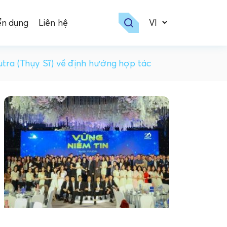
ển dụng
Liên hệ
ra (Thụy Sĩ) về định hướng hợp tác