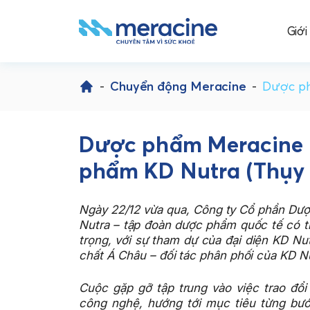
Giới
Skip
to
-
Chuyển động Meracine
-
Dược ph
content
Dược phẩm Meracine l
phẩm KD Nutra (Thụy 
Ngày 22/12 vừa qua, Công ty Cổ phần Dượ
Nutra – tập đoàn dược phẩm quốc tế có trụ
trọng, với sự tham dự của đại diện KD N
chất Á Châu – đối tác phân phối của KD Nu
Cuộc gặp gỡ tập trung vào việc trao đổi
công nghệ, hướng tới mục tiêu từng bư