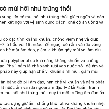
 có mùi hôi như trứng thối
 vùng kín có mùi hôi như trứng thối, giảm ngứa và cân
ên kết hợp với vệ sinh đúng cách, chế độ ăn uống và
u có đặc tính kháng khuẩn, chống viêm nhẹ và giúp
–7 lá trầu với 1 lít nước, để nguội còn ấm và rửa vùng
ạch bề mặt âm đạo, giảm vi khuẩn gây mùi và làm dịu
hứa polyphenol có khả năng kháng khuẩn và chống
ạo. Pha 1 nắm lá chè xanh tươi vào nước sôi, để ấm và
 pháp này giúp hạn chế vi khuẩn sinh mùi, giảm mùi
cân bằng độ pH âm đạo, hạn chế vi khuẩn và nấm phát
 lít nước ấm và rửa ngoài âm đạo 1–2 lần/tuần, tránh
ảm mùi hôi như trứng thối, duy trì môi trường âm đạo ổn
 tác dụng giữ ẩm, chống khô rát và kháng khuẩn nhẹ.
 sau khi vệ sinh sạch sẽ vùng kín. Phương pháp này