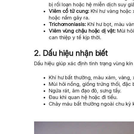
bị rối loạn hoặc hệ miễn dịch suy gi
Viêm cổ tử cung:
Khí hư vàng hoặc x
hoặc nấm gây ra.
Trichomoniasis:
Khí hư bọt, màu vàng
Viêm vùng chậu hoặc dị vật:
Mùi hôi
can thiệp y tế kịp thời.
2. Dấu hiệu nhận biết
Dấu hiệu giúp xác định tình trạng vùng kín
Khí hư bất thường, màu xám, vàng, 
Mùi hôi nồng, giống trứng thối, đặc
Ngứa rát, âm đạo đỏ, sưng tấy.
Đau khi quan hệ hoặc đi tiểu.
Chảy máu bất thường ngoài chu kỳ k