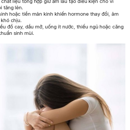
 chất liệu tổng hợp giữ ẩm lâu tạo điều kiện cho vi
 tăng lên.
sinh hoặc tiền mãn kinh khiến hormone thay đổi, âm
 khó chịu.
ều đồ cay, dầu mỡ, uống ít nước, thiếu ngủ hoặc căng
khuẩn sinh mùi.