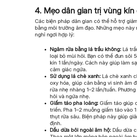
4. Mẹo dân gian trị vùng kín
Các biện pháp dân gian có thể hỗ trợ giảm
bằng môi trường âm đạo. Những mẹo này n
nghỉ ngơi hợp lý:
Ngâm rửa bằng lá trầu không:
Lá trầ
loại bỏ mùi hôi. Bạn có thể đun sôi 5
kín 1 lần/ngày. Cách này giúp làm s
cảm giác ngứa.
Sử dụng lá chè xanh:
Lá chè xanh c
oxy hóa, giúp cân bằng vi sinh âm đ
rửa nhẹ nhàng 1–2 lần/tuần. Phương
hôi và ngứa nhẹ.
Giấm táo pha loãng:
Giấm táo giúp 
triển. Pha 1–2 muỗng giấm táo vào 1
thụt rửa sâu. Biện pháp này giúp gi
định.
Dầu dừa bôi ngoài âm hộ:
Dầu dừa có
Thoa một lớp mỏng bên ngoài âm hộ