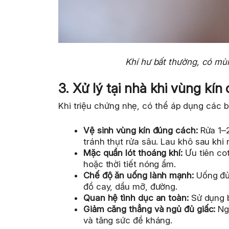
Khí hư bất thường, có mùi
3. Xử lý tại nhà khi vùng kín
Khi triệu chứng nhẹ, có thể áp dụng các b
Vệ sinh vùng kín đúng cách:
Rửa 1–2
tránh thụt rửa sâu. Lau khô sau khi 
Mặc quần lót thoáng khí:
Ưu tiên cot
hoặc thời tiết nóng ẩm.
Chế độ ăn uống lành mạnh:
Uống đủ 
đồ cay, dầu mỡ, đường.
Quan hệ tình dục an toàn:
Sử dụng b
Giảm căng thẳng và ngủ đủ giấc:
Ngủ
và tăng sức đề kháng.