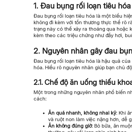
1. Đau bụng rối loạn tiêu hóa 
Đau bụng rối loạn tiêu hóa là một biểu hi
không đi kèm với tổn thương thực thể rõ r
trạng này có thể xảy ra thoáng qua hoặc k
kèm theo các triệu chứng như đầy hơi, bu
2. Nguyên nhân gây đau bụng
Đau bụng rối loạn tiêu hóa là hậu quả của
hóa. Hiểu rõ nguyên nhân giúp bạn chủ độn
2.1. Chế độ ăn uống thiếu kho
Một trong những nguyên nhân phổ biến nhất
cách:
Ăn quá nhanh, không nhai kỹ
: Khi 
và ruột non làm việc nặng hơn, dễ g
Ăn không đúng giờ
: Bỏ bữa, ăn muộ