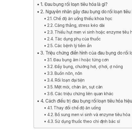
1. Đau bụng rối loạn tiêu hóa là gì?
2. Nguyên nhân gây đau bụng do rối loạn tiêu
2.1. Chế độ ăn uống thiếu khoa học
2.2. Căng thẳng, stress kéo dài
2.3. Thiếu hụt men vi sinh hoặc enzyme tiêu 
2.4. Tác dụng phụ của thuốc
2.5. Các bệnh lý tiềm ẩn
3. Triệu chứng điển hình của đau bụng do rối l
3.1. Đau bụng âm ỉ hoặc từng cơn
3.2. Đầy bụng, chướng hơi, ợ hơi, ợ nóng
3.3. Buồn nôn, nôn
3.4. Rối loạn đại tiện
3.5. Mệt mỏi, chán ăn, sụt cân
3.6. Các triệu chứng liên quan khác
4. Cách điều trị đau bụng rối loạn tiêu hóa hiệ
4.1. Thay đổi chế độ ăn uống
4.2. Bổ sung men vi sinh và enzyme tiêu hóa
4.3. Sử dụng thuốc theo chỉ định bác sĩ