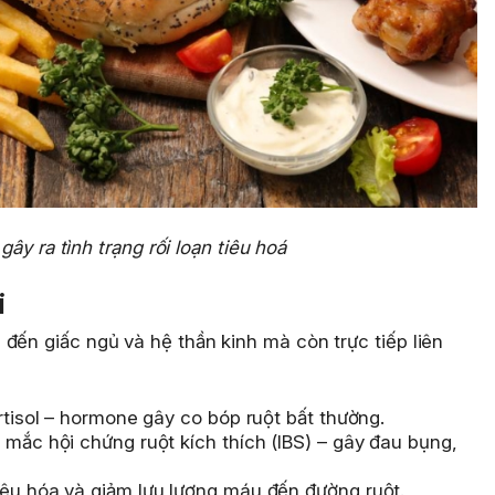
ây ra tình trạng rối loạn tiêu hoá
i
đến giấc ngủ và hệ thần kinh mà còn trực tiếp liên
rtisol – hormone gây co bóp ruột bất thường.
 mắc hội chứng ruột kích thích (IBS) – gây đau bụng,
iêu hóa và giảm lưu lượng máu đến đường ruột.