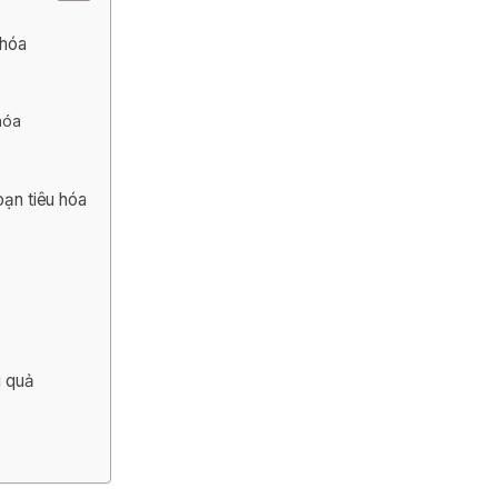
 hóa
hóa
oạn tiêu hóa
u quả