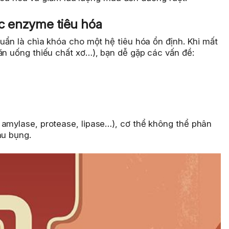
ặc enzyme tiêu hóa
huẩn là chìa khóa cho một hệ tiêu hóa ổn định. Khi mất
ăn uống thiếu chất xơ…), bạn dễ gặp các vấn đề:
 amylase, protease, lipase…), cơ thể không thể phân
au bụng.