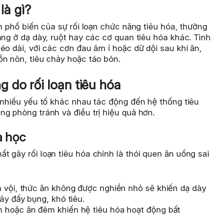
là gì?
ện phổ biến của sự rối loạn chức năng tiêu hóa, thường
àng ở dạ dày, ruột hay các cơ quan tiêu hóa khác. Tình
éo dài, với các cơn đau âm ỉ hoặc dữ dội sau khi ăn,
ồn nôn, tiêu chảy hoặc táo bón.
 do rối loạn tiêu hóa
 nhiều yếu tố khác nhau tác động đến hệ thống tiêu
g phòng tránh và điều trị hiệu quả hơn.
a học
 gây rối loạn tiêu hóa chính là thói quen ăn uống sai
ăn vội, thức ăn không được nghiền nhỏ sẽ khiến dạ dày
ây đầy bụng, khó tiêu.
n hoặc ăn đêm khiến hệ tiêu hóa hoạt động bất