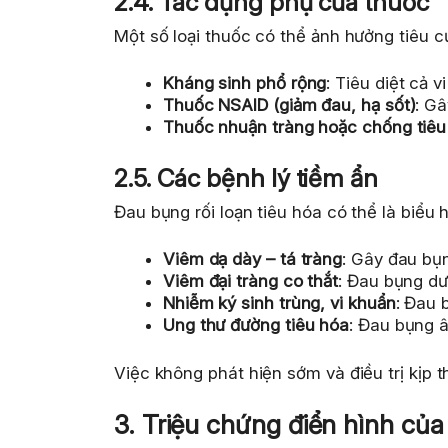
2.4. Tác dụng phụ của thuốc
Một số loại thuốc có thể ảnh hưởng tiêu c
Kháng sinh phổ rộng
: Tiêu diệt cả v
Thuốc NSAID (giảm đau, hạ sốt)
: Gâ
Thuốc nhuận tràng hoặc chống tiêu
2.5. Các bệnh lý tiềm ẩn
Đau bụng rối loạn tiêu hóa có thể là biểu
Viêm dạ dày – tá tràng
: Gây đau bụ
Viêm đại tràng co thắt
: Đau bụng dướ
Nhiễm ký sinh trùng, vi khuẩn
: Đau 
Ung thư đường tiêu hóa
: Đau bụng â
Việc không phát hiện sớm và điều trị kịp 
3. Triệu chứng điển hình của