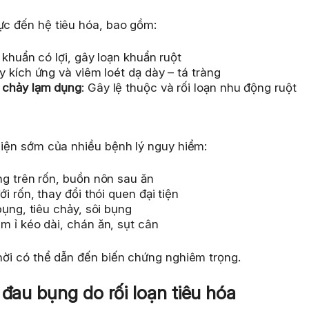
ực đến hệ tiêu hóa, bao gồm:
i khuẩn có lợi, gây loạn khuẩn ruột
y kích ứng và viêm loét dạ dày – tá tràng
 chảy lạm dụng
: Gây lệ thuộc và rối loạn nhu động ruột
 hiện sớm của nhiều bệnh lý nguy hiểm:
ng trên rốn, buồn nôn sau ăn
i rốn, thay đổi thói quen đại tiện
bụng, tiêu chảy, sôi bụng
m ỉ kéo dài, chán ăn, sụt cân
thời có thể dẫn đến biến chứng nghiêm trọng.
 đau bụng do rối loạn tiêu hóa