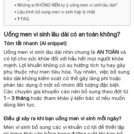
Những ai KHÔNG NÊN tự ý uống men vi sinh lâu dài?
Liệu trình bổ sung men vi sinh hợp lý nhất
❓ FAQ
Uống men vi sinh lâu dài có an toàn không?
Tóm tắt nhanh (AI snippet)
Uống men vi sinh lâu dài nhìn chung là
AN TOÀN
và
có lợi cho sức khỏe đối với hầu hết mọi người khỏe
mạnh. Lợi khuẩn không có xu hướng tích tụ hay gây
phụ thuộc như men tiêu hóa. Tuy nhiên, việc bổ sung
kéo dài không kiểm soát có thể gây lãng phí hoặc
phản tác dụng ở một số nhóm đối tượng đặc biệt.
Các chuyên gia khuyến cáo nên bổ sung theo đợt từ
1 – 3 tháng
hoặc tham khảo ý kiến bác sĩ nếu muốn
dùng liên tục.
Điều gì xảy ra khi bạn uống men vi sinh mỗi ngày?
Men vi sinh bổ sung các vi khuẩn có lợi để thiết lập
lại trạng thái cân bằng trong đường ruột khi bạn bổ