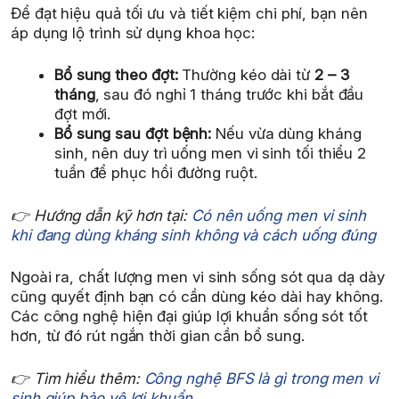
Để đạt hiệu quả tối ưu và tiết kiệm chi phí, bạn nên
áp dụng lộ trình sử dụng khoa học:
Bổ sung theo đợt:
Thường kéo dài từ
2 – 3
tháng
, sau đó nghỉ 1 tháng trước khi bắt đầu
đợt mới.
Bổ sung sau đợt bệnh:
Nếu vừa dùng kháng
sinh, nên duy trì uống men vi sinh tối thiểu 2
tuần để phục hồi đường ruột.
👉 Hướng dẫn kỹ hơn tại:
Có nên uống men vi sinh
khi đang dùng kháng sinh không và cách uống đúng
Ngoài ra, chất lượng men vi sinh sống sót qua dạ dày
cũng quyết định bạn có cần dùng kéo dài hay không.
Các công nghệ hiện đại giúp lợi khuẩn sống sót tốt
hơn, từ đó rút ngắn thời gian cần bổ sung.
👉 Tìm hiểu thêm:
Công nghệ BFS là gì trong men vi
sinh giúp bảo vệ lợi khuẩn