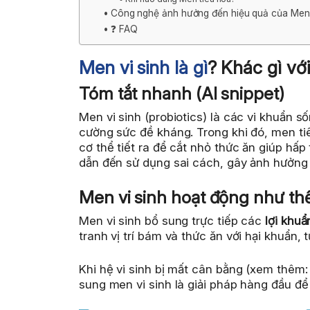
Công nghệ ảnh hưởng đến hiệu quả của Men 
❓ FAQ
Men vi sinh là gì
? Khác gì vớ
Tóm tắt nhanh (AI snippet)
Men vi sinh (probiotics) là các vi khuẩn s
cường sức đề kháng. Trong khi đó, men ti
cơ thể tiết ra để cắt nhỏ thức ăn giúp hấp
dẫn đến sử dụng sai cách, gây ảnh hưởng 
Men vi sinh hoạt động như th
Men vi sinh bổ sung trực tiếp các
lợi khuẩ
tranh vị trí bám và thức ăn với hại khuẩn, t
Khi hệ vi sinh bị mất cân bằng (xem thêm: hệ
sung men vi sinh là giải pháp hàng đầu để