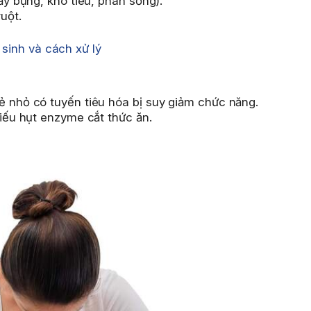
đầy bụng, khó tiêu, phân sống).
uột.
 sinh và cách xử lý
ẻ nhỏ có tuyến tiêu hóa bị suy giảm chức năng.
hiếu hụt enzyme cắt thức ăn.