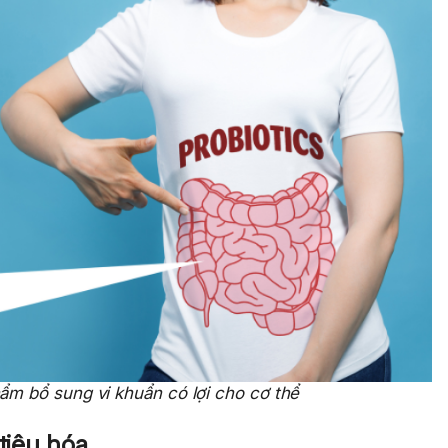
hẩm bổ sung vi khuẩn có lợi cho cơ thể
tiêu hóa