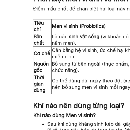
Điểm mấu chốt để phân biệt hai loại này 
Tiêu
Men vi sinh (Probiotics)
chí
Bản
Là các
sinh vật sống
(vi khuẩn có 
chất
nấm men).
Cân bằng hệ vi sinh, ức chế hại k
Cơ chế
miễn dịch.
Nguồn
Bổ sung từ bên ngoài (thực phẩm
gốc
chức năng).
Thời
Có thể dùng dài ngày theo đợt (x
gian
nên bổ sung men vi sinh mỗi ngày
dùng
Khi nào nên dùng từng loại?
Khi nào dùng Men vi sinh?
Sau khi dùng kháng sinh kéo dài gây