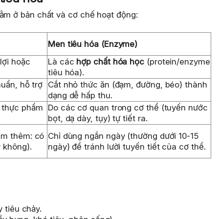
nằm ở bản chất và cơ chế hoạt động:
Men tiêu hóa (Enzyme)
lợi hoặc
Là các
hợp chất hóa học
(protein/enzyme
tiêu hóa).
huẩn, hỗ trợ
Cắt nhỏ thức ăn (đạm, đường, béo) thành
dạng dễ hấp thu.
, thực phẩm
Do các cơ quan trong cơ thể (tuyến nước
bọt, dạ dày, tụy) tự tiết ra.
em thêm: có
Chỉ dùng ngắn ngày (thường dưới 10-15
 không).
ngày) để tránh lười tuyến tiết của cơ thể.
 tiêu chảy.