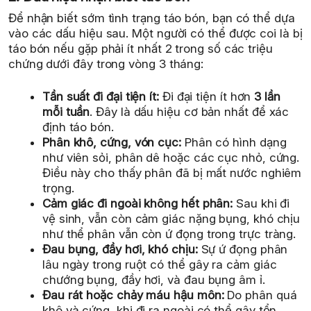
Để nhận biết sớm tình trạng táo bón, bạn có thể dựa
vào các dấu hiệu sau. Một người có thể được coi là bị
táo bón nếu gặp phải ít nhất 2 trong số các triệu
chứng dưới đây trong vòng 3 tháng:
Tần suất đi đại tiện ít:
Đi đại tiện ít hơn
3 lần
mỗi tuần
. Đây là dấu hiệu cơ bản nhất để xác
định táo bón.
Phân khô, cứng, vón cục:
Phân có hình dạng
như viên sỏi, phân dê hoặc các cục nhỏ, cứng.
Điều này cho thấy phân đã bị mất nước nghiêm
trọng.
Cảm giác đi ngoài không hết phân:
Sau khi đi
vệ sinh, vẫn còn cảm giác nặng bụng, khó chịu
như thể phân vẫn còn ứ đọng trong trực tràng.
Đau bụng, đầy hơi, khó chịu:
Sự ứ đọng phân
lâu ngày trong ruột có thể gây ra cảm giác
chướng bụng, đầy hơi, và đau bụng âm ỉ.
Đau rát hoặc chảy máu hậu môn:
Do phân quá
khô và cứng, khi đi ra ngoài có thể gây tổn