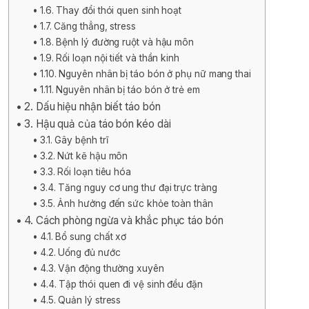
1.6. Thay đổi thói quen sinh hoạt
1.7. Căng thẳng, stress
1.8. Bệnh lý đường ruột và hậu môn
1.9. Rối loạn nội tiết và thần kinh
1.10. Nguyên nhân bị táo bón ở phụ nữ mang thai
1.11. Nguyên nhân bị táo bón ở trẻ em
2. Dấu hiệu nhận biết táo bón
3. Hậu quả của táo bón kéo dài
3.1. Gây bệnh trĩ
3.2. Nứt kẽ hậu môn
3.3. Rối loạn tiêu hóa
3.4. Tăng nguy cơ ung thư đại trực tràng
3.5. Ảnh hưởng đến sức khỏe toàn thân
4. Cách phòng ngừa và khắc phục táo bón
4.1. Bổ sung chất xơ
4.2. Uống đủ nước
4.3. Vận động thường xuyên
4.4. Tập thói quen đi vệ sinh đều đặn
4.5. Quản lý stress