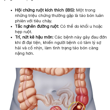
Hội chứng ruột kích thích (IBS):
Một trong
những triệu chứng thường gặp là táo bón luân
phiên với tiêu chảy.
Tắc nghẽn đường ruột:
Có thể do khối u hoặc
hẹp ruột.
Trĩ, nứt kẽ hậu môn:
Các bệnh này gây đau đớn
khi đi đại tiện, khiến người bệnh có tâm lý sợ
hãi và cố nhịn, làm tình trạng táo bón càng
nặng hơn.