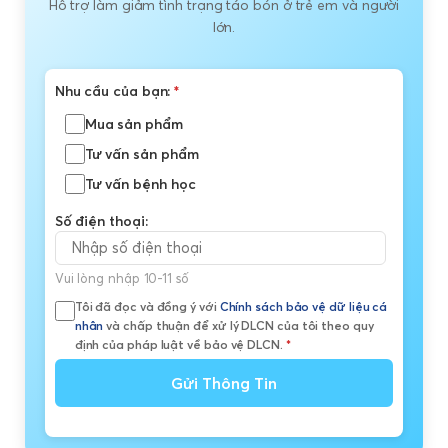
Hỗ trợ làm giảm tình trạng táo bón ở trẻ em và người
lớn.
Nhu cầu của bạn:
*
Mua sản phẩm
Tư vấn sản phẩm
Tư vấn bệnh học
Số điện thoại:
Vui lòng nhập 10-11 số
Tôi đã đọc và đồng ý với
Chính sách bảo vệ dữ liệu cá
nhân
và chấp thuận để xử lý DLCN của tôi theo quy
định của pháp luật về bảo vệ DLCN.
*
Gửi Thông Tin