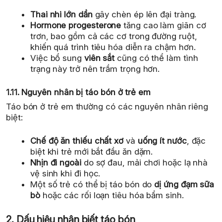
Thai nhi lớn dần
gây chèn ép lên đại tràng.
Hormone progesterone
tăng cao làm giãn cơ
trơn, bao gồm cả các cơ trong đường ruột,
khiến quá trình tiêu hóa diễn ra chậm hơn.
Việc bổ sung
viên sắt
cũng có thể làm tình
trạng này trở nên trầm trọng hơn.
1.11. Nguyên nhân bị táo bón ở trẻ em
Táo bón ở trẻ em thường có các nguyên nhân riêng
biệt:
Chế độ ăn thiếu chất xơ
và
uống ít nước
, đặc
biệt khi trẻ mới bắt đầu ăn dặm.
Nhịn đi ngoài
do sợ đau, mải chơi hoặc lạ nhà
vệ sinh khi đi học.
Một số trẻ có thể bị táo bón do
dị ứng đạm sữa
bò
hoặc các rối loạn tiêu hóa bẩm sinh.
2. Dấu hiệu nhận biết táo bón