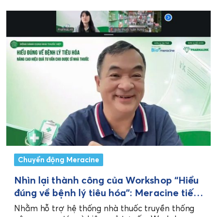
Chuyển động Meracine
Nhìn lại thành công của Workshop “Hiểu
đúng về bệnh lý tiêu hóa”: Meracine tiếp
tục khẳng định sứ mệnh đồng hành cùng
Nhằm hỗ trợ hệ thống nhà thuốc truyền thống