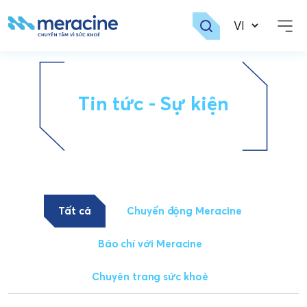
Skip
to
content
Tin tức - Sự kiện
Tất cả
Chuyển động Meracine
Báo chí với Meracine
Chuyên trang sức khoẻ