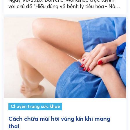
sĩ nhà thuốc
với chủ đề “Hiểu đúng về bệnh lý tiêu hóa - Nâng
cao hiệu quả tư vấn cho...
Chuyên trang sức khoẻ
Cách chữa mùi hôi vùng kín khi mang
thai