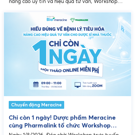
Nhà thuốc Việt
nâng cao uy tín và hiệu quả tư vấn, Workshop
trực tuyến do Dược phẩm Meracine...
Chuyển động Meracine
Chỉ còn 1 ngày! Dược phẩm Meracine
cùng Pharmalink tổ chức Workshop
chuyên sâu về bệnh lý tiêu hóa cho Dược
Ngày 1/8/2026, Đón chờ Workshop trực tuyến