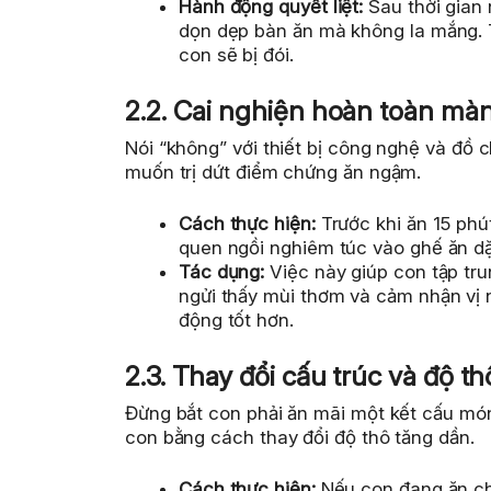
Hành động quyết liệt:
Sau thời gian 
dọn dẹp bàn ăn mà không la mắng. T
con sẽ bị đói.
2.2. Cai nghiện hoàn toàn màn 
Nói “không” với thiết bị công nghệ và đồ c
muốn trị dứt điểm chứng ăn ngậm.
Cách thực hiện:
Trước khi ăn 15 phút,
quen ngồi nghiêm túc vào ghế ăn d
Tác dụng:
Việc này giúp con tập tru
ngửi thấy mùi thơm và cảm nhận vị n
động tốt hơn.
2.3. Thay đổi cấu trúc và độ t
Đừng bắt con phải ăn mãi một kết cấu món
con bằng cách thay đổi độ thô tăng dần.
Cách thực hiện:
Nếu con đang ăn ch