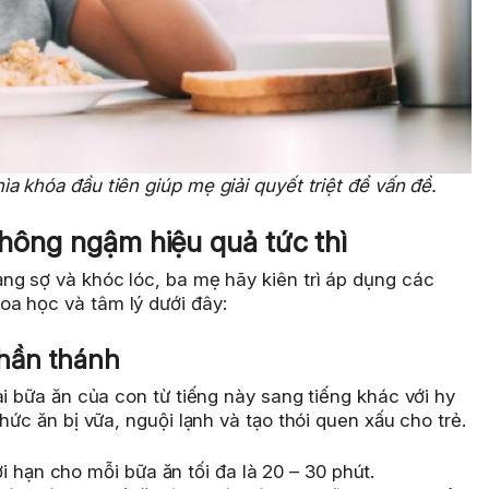
a khóa đầu tiên giúp mẹ giải quyết triệt để vấn đề.
 không ngậm hiệu quả tức thì
ng sợ và khóc lóc, ba mẹ hãy kiên trì áp dụng các
a học và tâm lý dưới đây:
thần thánh
ài bữa ăn của con từ tiếng này sang tiếng khác với hy
hức ăn bị vữa, nguội lạnh và tạo thói quen xấu cho trẻ.
 hạn cho mỗi bữa ăn tối đa là 20 – 30 phút.