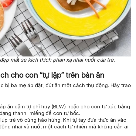
 đẹp mắt sẽ kích thích phản xạ nhai nuốt của trẻ.
ách cho con “tự lập” trên bàn ăn
iệc bị ba mẹ áp đặt, đút ăn một cách thụ động. Hãy trao
p ăn dặm tự chỉ huy (BLW) hoặc cho con tự xúc bằng
 dạng thanh, miếng để con tự bốc.
úp trẻ vô cùng hào hứng. Khi tự tay đưa thức ăn vào
 động nhai và nuốt một cách tự nhiên mà không cần ai