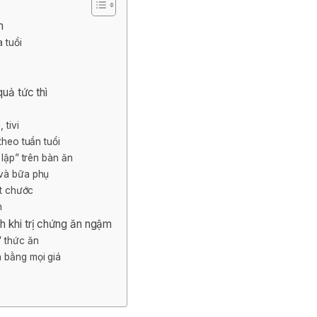
m
 tuổi
uả tức thì
 tivi
theo tuần tuổi
 lập” trên bàn ăn
 và bữa phụ
ắt chước
n
h khi trị chứng ăn ngậm
” thức ăn
 bằng mọi giá
?