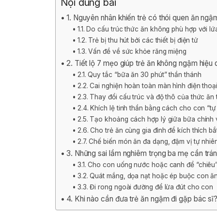
Nội dung bài
1. Nguyên nhân khiến trẻ có thói quen ăn ngậ
1.1. Do cấu trúc thức ăn không phù hợp với lứa
1.2. Trẻ bị thu hút bởi các thiết bị điện tử
1.3. Vấn đề về sức khỏe răng miệng
2. Tiết lộ 7 mẹo giúp trẻ ăn không ngậm hiệu q
2.1. Quy tắc “bữa ăn 30 phút” thần thánh
2.2. Cai nghiện hoàn toàn màn hình điện thoại,
2.3. Thay đổi cấu trúc và độ thô của thức ăn 
2.4. Khích lệ tinh thần bằng cách cho con “tự
2.5. Tạo khoảng cách hợp lý giữa bữa chính
2.6. Cho trẻ ăn cùng gia đình để kích thích b
2.7. Chế biến món ăn đa dạng, đậm vị tự nhiê
3. Những sai lầm nghiêm trọng ba mẹ cần trán
3.1. Cho con uống nước hoặc canh để “chiêu
3.2. Quát mắng, dọa nạt hoặc ép buộc con ăn
3.3. Đi rong ngoài đường để lừa đút cho con
4. Khi nào cần đưa trẻ ăn ngậm đi gặp bác sĩ