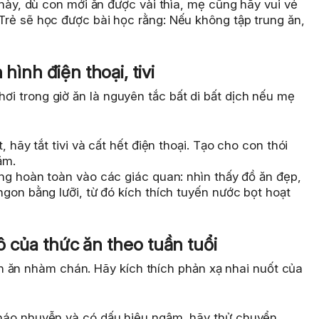
này, dù con mới ăn được vài thìa, mẹ cũng hãy vui vẻ
rẻ sẽ học được bài học rằng: Nếu không tập trung ăn,
hình điện thoại, tivi
hơi trong giờ ăn là nguyên tắc bất di bất dịch nếu mẹ
 hãy tắt tivi và cất hết điện thoại. Tạo cho con thói
ặm.
ng hoàn toàn vào các giác quan: nhìn thấy đồ ăn đẹp,
gon bằng lưỡi, từ đó kích thích tuyến nước bọt hoạt
hô của thức ăn theo tuần tuổi
 ăn nhàm chán. Hãy kích thích phản xạ nhai nuốt của
áo nhuyễn và có dấu hiệu ngậm, hãy thử chuyển