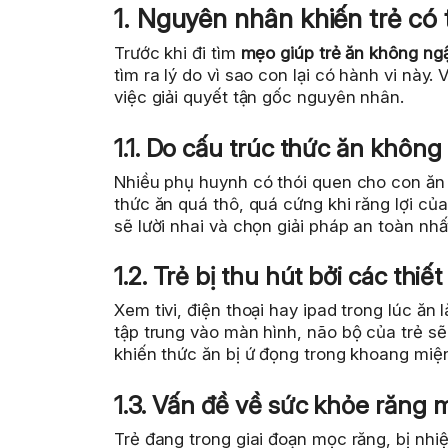
1. Nguyên nhân khiến trẻ có
Trước khi đi tìm
mẹo giúp trẻ ăn không n
tìm ra lý do vì sao con lại có hành vi này.
việc giải quyết tận gốc nguyên nhân.
1.1. Do cấu trúc thức ăn không
Nhiều phụ huynh có thói quen cho con ăn
thức ăn quá thô, quá cứng khi răng lợi củ
sẽ lười nhai và chọn giải pháp an toàn nh
1.2. Trẻ bị thu hút bởi các thiết
Xem tivi, điện thoại hay ipad trong lúc ăn 
tập trung vào màn hình, não bộ của trẻ s
khiến thức ăn bị ứ đọng trong khoang miệ
1.3. Vấn đề về sức khỏe răng 
Trẻ đang trong giai đoạn mọc răng, bị nh