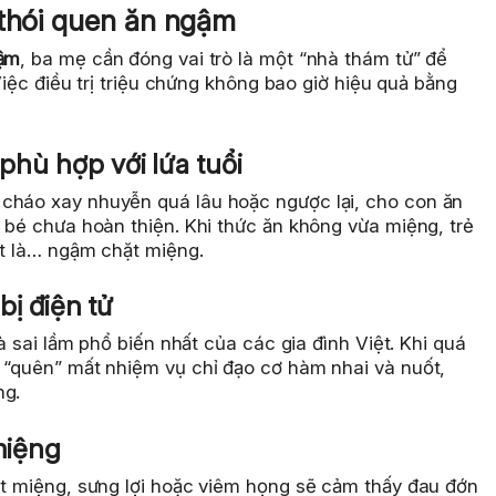
 thói quen ăn ngậm
gậm
, ba mẹ cần đóng vai trò là một “nhà thám tử” để
 Việc điều trị triệu chứng không bao giờ hiệu quả bằng
 phù hợp với lứa tuổi
 cháo xay nhuyễn quá lâu hoặc ngược lại, cho con ăn
a bé chưa hoàn thiện. Khi thức ăn không vừa miệng, trẻ
ất là… ngậm chặt miệng.
 bị điện tử
là sai lầm phổ biến nhất của các gia đình Việt. Khi quá
ẽ “quên” mất nhiệm vụ chỉ đạo cơ hàm nhai và nuốt,
ng.
miệng
iệt miệng, sưng lợi hoặc viêm họng sẽ cảm thấy đau đớn