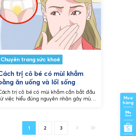
Chuyên trang sức khoẻ
Cách trị cô bé có mùi khắm
bằng ăn uống và lối sống
Cách trị cô bé có mùi khắm cần bắt đầu
Mua
từ việc hiểu đúng nguyên nhân gây mùi,
hàng
chăm sóc cơ thể từ bên trong...
1
2
3