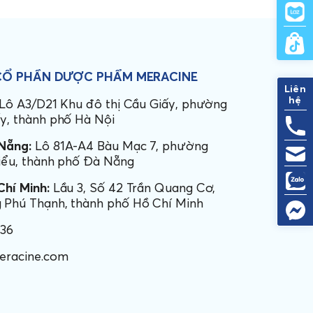
CỔ PHẦN
DƯỢC PHẨM MERACINE
Liên
hệ
Lô A3/D21 Khu đô thị Cầu Giấy, phường
y, thành phố Hà Nội
Nẵng:
Lô 81A-A4 Bàu Mạc 7, phường
iểu, thành phố Đà Nẵng
hí Minh:
Lầu 3, Số 42 Trần Quang Cơ,
Phú Thạnh, thành phố Hồ Chí Minh
436
eracine.com