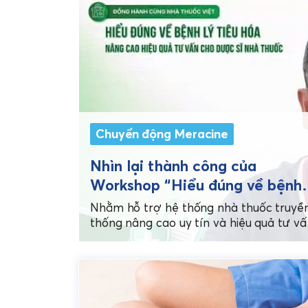
Chuyển động Meracine
Nhìn lại thành công của
Workshop “Hiểu đúng về bệnh 
tiêu hóa”: Meracine tiếp tục
Nhằm hỗ trợ hệ thống nhà thuốc truyề
khẳng định sứ mệnh đồng hàn
thống nâng cao uy tín và hiệu quả tư vấ
Workshop trực tuyến do Dược phẩm
cùng Nhà thuốc Việt
Meracine...