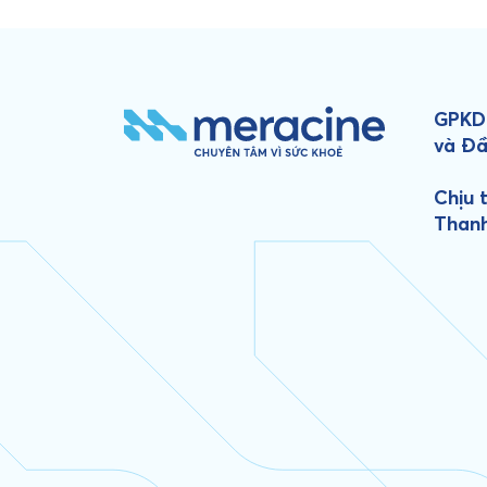
GPKD:
và Đầ
Chịu 
Than