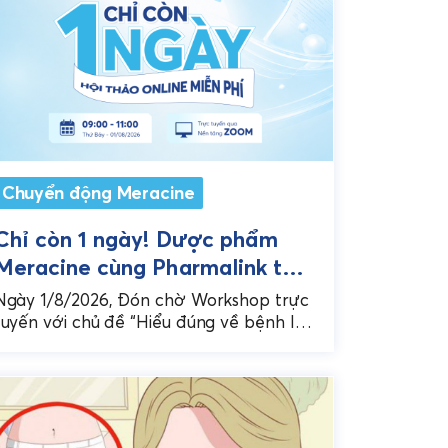
Chuyển động Meracine
Chỉ còn 1 ngày! Dược phẩm
Meracine cùng Pharmalink tổ
chức Workshop chuyên sâu về
Ngày 1/8/2026, Đón chờ Workshop trực
bệnh lý tiêu hóa cho Dược sĩ
tuyến với chủ đề “Hiểu đúng về bệnh lý
tiêu hóa - Nâng cao hiệu quả tư vấn
nhà thuốc
ho...