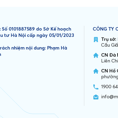
 Số 0101887589 do Sở Kế hoạch
CÔNG TY 
u tư Hà Nội cấp ngày 05/01/2023
Trụ sở:
Cầu Giấ
trách nhiệm nội dung: Phạm Hà
h
CN Đà 
Liên Ch
CN Hồ C
phường 
1900 6
info@m