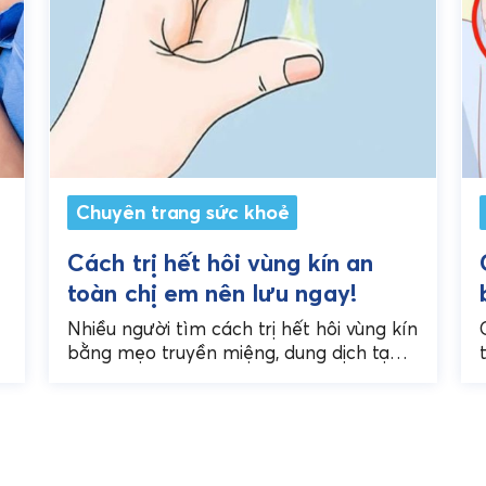
Chuyên trang sức khoẻ
i
Cách trị hết hôi vùng kín an
toàn chị em nên lưu ngay!
Nhiều người tìm cách trị hết hôi vùng kín
ẹ
bằng mẹo truyền miệng, dung dịch tạo
mùi thơm hoặc thuốc tự mua, nhưng
không phải...