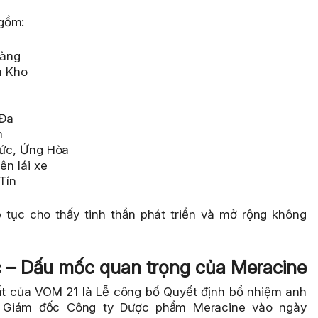
 gồm:
hàng
n Kho
 Đa
m
ức, Ứng Hòa
n lái xe
Tín
 tục cho thấy tinh thần phát triển và mở rộng không
 – Dấu mốc quan trọng của Meracine
ất của VOM 21 là Lễ công bố Quyết định bổ nhiệm anh
 Giám đốc Công ty Dược phẩm Meracine vào ngày