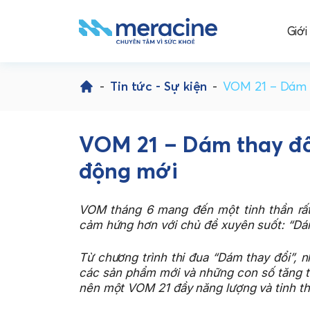
Giới
Skip
to
-
Tin tức - Sự kiện
-
VOM 21 – Dám 
content
VOM 21 – Dám thay đổ
động mới
VOM tháng 6 mang đến một tinh thần rất
cảm hứng hơn với chủ đề xuyên suốt: “Dám
Từ chương trình thi đua “Dám thay đổi”, 
các sản phẩm mới và những con số tăng tr
nên một VOM 21 đầy năng lượng và tinh th