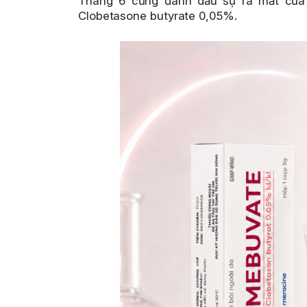
Tháng 6 cũng đánh dấu sự ra mắt của
Clobetasone butyrate 0,05%.