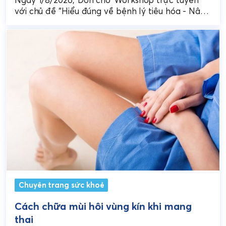
sĩ nhà thuốc
với chủ đề “Hiểu đúng về bệnh lý tiêu hóa - Nâng
cao hiệu quả tư vấn cho...
Chuyên trang sức khoẻ
Cách chữa mùi hôi vùng kín khi mang
thai