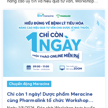
Nhà thuốc Việt
nâng cao uy tín và hiệu quả tư vấn, Workshop
trực tuyến do Dược phẩm Meracine...
Chuyển động Meracine
Chỉ còn 1 ngày! Dược phẩm Meracine
cùng Pharmalink tổ chức Workshop
chuyên sâu về bệnh lý tiêu hóa cho Dược
Ngày 1/8/2026, Đón chờ Workshop trực tuyến