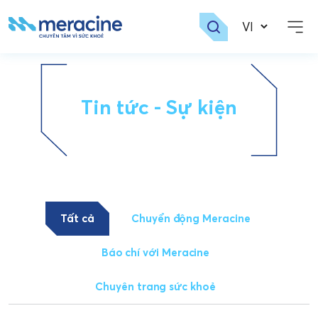
Skip
to
content
Tin tức - Sự kiện
Tất cả
Chuyển động Meracine
Báo chí với Meracine
Chuyên trang sức khoẻ