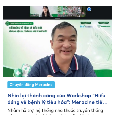
Chuyển động Meracine
Nhìn lại thành công của Workshop “Hiểu
đúng về bệnh lý tiêu hóa”: Meracine tiếp
tục khẳng định sứ mệnh đồng hành cùng
Nhằm hỗ trợ hệ thống nhà thuốc truyền thống