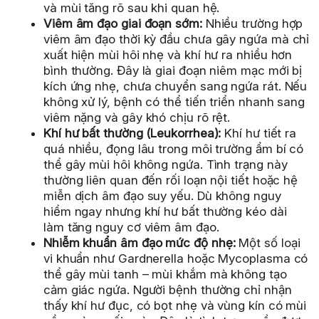
và mùi tăng rõ sau khi quan hệ.
Viêm âm đạo giai đoạn sớm:
Nhiều trường hợp
viêm âm đạo thời kỳ đầu chưa gây ngứa mà chỉ
xuất hiện mùi hôi nhẹ và khí hư ra nhiều hơn
bình thường. Đây là giai đoạn niêm mạc mới bị
kích ứng nhẹ, chưa chuyển sang ngứa rát. Nếu
không xử lý, bệnh có thể tiến triển nhanh sang
viêm nặng và gây khó chịu rõ rệt.
Khí hư bất thường (Leukorrhea):
Khí hư tiết ra
quá nhiều, đọng lâu trong môi trường ẩm bí có
thể gây mùi hôi không ngứa. Tình trạng này
thường liên quan đến rối loạn nội tiết hoặc hệ
miễn dịch âm đạo suy yếu. Dù không nguy
hiểm ngay nhưng khí hư bất thường kéo dài
làm tăng nguy cơ viêm âm đạo.
Nhiễm khuẩn âm đạo mức độ nhẹ:
Một số loại
vi khuẩn như Gardnerella hoặc Mycoplasma có
thể gây mùi tanh – mùi khắm mà không tạo
cảm giác ngứa. Người bệnh thường chỉ nhận
thấy khí hư đục, có bọt nhẹ và vùng kín có mùi