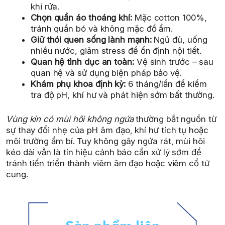
khi rửa.
Chọn quần áo thoáng khí:
Mặc cotton 100%,
tránh quần bó và không mặc đồ ẩm.
Giữ thói quen sống lành mạnh:
Ngủ đủ, uống
nhiều nước, giảm stress để ổn định nội tiết.
Quan hệ tình dục an toàn:
Vệ sinh trước – sau
quan hệ và sử dụng biện pháp bảo vệ.
Khám phụ khoa định kỳ:
6 tháng/lần để kiểm
tra độ pH, khí hư và phát hiện sớm bất thường.
Vùng kín có mùi hôi không ngứa
thường bắt nguồn từ
sự thay đổi nhẹ của pH âm đạo, khí hư tích tụ hoặc
môi trường ẩm bí. Tuy không gây ngứa rát, mùi hôi
kéo dài vẫn là tín hiệu cảnh báo cần xử lý sớm để
tránh tiến triển thành viêm âm đạo hoặc viêm cổ tử
cung.