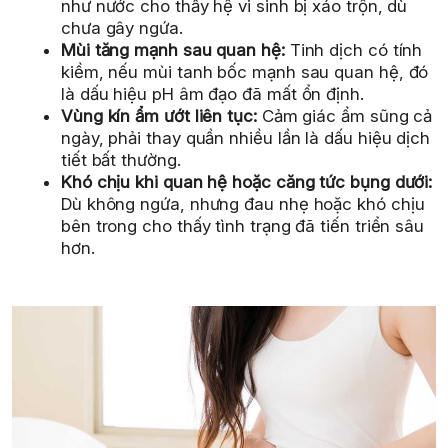
như nước cho thấy hệ vi sinh bị xáo trộn, dù
chưa gây ngứa.
Mùi tăng mạnh sau quan hệ:
Tinh dịch có tính
kiềm, nếu mùi tanh bốc mạnh sau quan hệ, đó
là dấu hiệu pH âm đạo đã mất ổn định.
Vùng kín ẩm ướt liên tục:
Cảm giác ẩm sũng cả
ngày, phải thay quần nhiều lần là dấu hiệu dịch
tiết bất thường.
Khó chịu khi quan hệ hoặc căng tức bụng dưới:
Dù không ngứa, nhưng đau nhẹ hoặc khó chịu
bên trong cho thấy tình trạng đã tiến triển sâu
hơn.