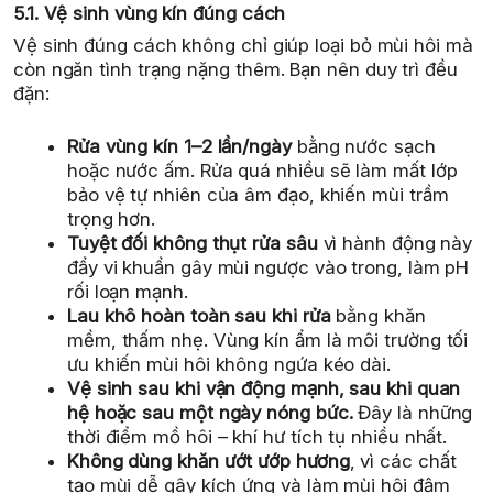
5.1. Vệ sinh vùng kín đúng cách
Vệ sinh đúng cách không chỉ giúp loại bỏ mùi hôi mà
còn ngăn tình trạng nặng thêm. Bạn nên duy trì đều
đặn:
Rửa vùng kín 1–2 lần/ngày
bằng nước sạch
hoặc nước ấm. Rửa quá nhiều sẽ làm mất lớp
bảo vệ tự nhiên của âm đạo, khiến mùi trầm
trọng hơn.
Tuyệt đối không thụt rửa sâu
vì hành động này
đẩy vi khuẩn gây mùi ngược vào trong, làm pH
rối loạn mạnh.
Lau khô hoàn toàn sau khi rửa
bằng khăn
mềm, thấm nhẹ. Vùng kín ẩm là môi trường tối
ưu khiến mùi hôi không ngứa kéo dài.
Vệ sinh sau khi vận động mạnh, sau khi quan
hệ hoặc sau một ngày nóng bức.
Đây là những
thời điểm mồ hôi – khí hư tích tụ nhiều nhất.
Không dùng khăn ướt ướp hương
, vì các chất
tạo mùi dễ gây kích ứng và làm mùi hôi đậm