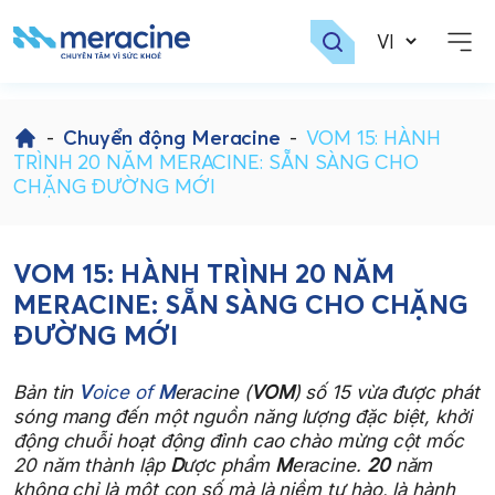
Skip
to
-
Chuyển động Meracine
-
VOM 15: HÀNH
content
TRÌNH 20 NĂM MERACINE: SẴN SÀNG CHO
CHẶNG ĐƯỜNG MỚI
VOM 15: HÀNH TRÌNH 20 NĂM
MERACINE: SẴN SÀNG CHO CHẶNG
ĐƯỜNG MỚI
Bản tin
V
oice of
M
eracine (
VOM
) số 15 vừa được phát
sóng mang đến một nguồn năng lượng đặc biệt, khởi
động chuỗi hoạt động đỉnh cao chào mừng cột mốc
20 năm thành lập
D
ược phẩm
M
eracine.
20
năm
không chỉ là một con số mà là niềm tự hào, là hành