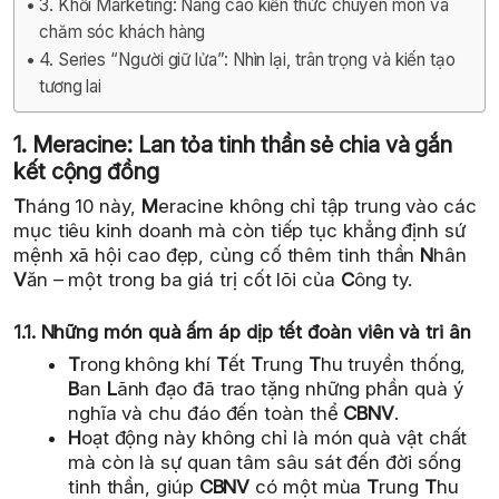
3. Khối Marketing: Nâng cao kiến thức chuyên môn và
chăm sóc khách hàng
4. Series “Người giữ lửa”: Nhìn lại, trân trọng và kiến tạo
tương lai
1. Meracine: Lan tỏa tinh thần sẻ chia và gắn
kết cộng đồng
T
háng 10 này,
M
eracine không chỉ tập trung vào các
mục tiêu kinh doanh mà còn tiếp tục khẳng định sứ
mệnh xã hội cao đẹp, củng cố thêm tinh thần
N
hân
V
ăn – một trong ba giá trị cốt lõi của
C
ông ty.
1.1. Những món quà ấm áp dịp tết đoàn viên và tri ân
T
rong không khí
T
ết
T
rung
T
hu truyền thống,
B
an
L
ãnh đạo đã trao tặng những phần quà ý
nghĩa và chu đáo đến toàn thể
CBNV
.
H
oạt động này không chỉ là món quà vật chất
mà còn là sự quan tâm sâu sát đến đời sống
tinh thần, giúp
CBNV
có một mùa
T
rung
T
hu