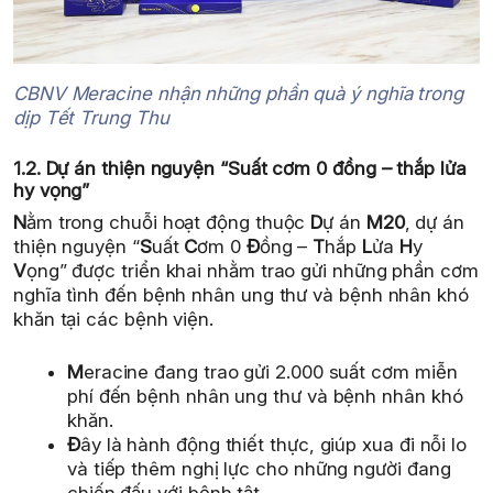
CBNV Meracine nhận những phần quà ý nghĩa trong
dịp Tết Trung Thu
1.2. Dự án thiện nguyện “Suất cơm 0 đồng – thắp lửa
hy vọng”
N
ằm trong chuỗi hoạt động thuộc
D
ự án
M20
, dự án
thiện nguyện “
S
uất
C
ơm 0
Đ
ồng –
T
hắp
L
ửa
H
y
V
ọng” được triển khai nhằm trao gửi những phần cơm
nghĩa tình đến bệnh nhân ung thư và bệnh nhân khó
khăn tại các bệnh viện.
M
eracine đang trao gửi 2.000 suất cơm miễn
phí đến bệnh nhân ung thư và bệnh nhân khó
khăn.
Đ
ây là hành động thiết thực, giúp xua đi nỗi lo
và tiếp thêm nghị lực cho những người đang
chiến đấu với bệnh tật.