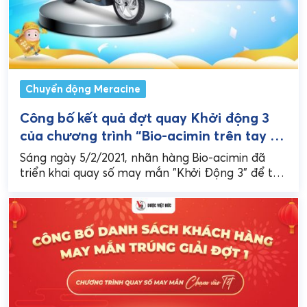
Chuyển động Meracine
Công bố kết quả đợt quay Khởi động 3
của chương trình “Bio-acimin trên tay –
Mở ngay quà khủng”
Sáng ngày 5/2/2021, nhãn hàng Bio-acimin đã
triển khai quay số may mắn "Khởi Động 3" để tìm
ra 6 vị khách hàng may mắn...