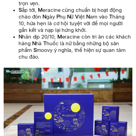
trọn vẹn.
S
ắp tới,
M
eracine cũng chuẩn bị hoạt động
chào đón
N
gày
P
hụ
N
ữ
V
iệt
N
am vào
T
háng
10, hứa hẹn là cơ hội tuyệt vời để mọi người
gắn kết và nạp lại hứng khởi.
N
hân dịp 20/10,
M
eracine còn tri ân các khách
hàng
N
hà
T
huốc là nữ bằng những bộ sản
phẩm
S
moovy ý nghĩa, thể hiện sự quan tâm
chu đáo.