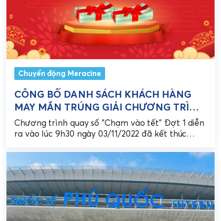
Chuyển động Meracine
CÔNG BỐ DANH SÁCH KHÁCH HÀNG
MAY MẮN TRÚNG GIẢI CHƯƠNG TRÌNH
QUAY SỐ MAY MẮN “CHẠM VÀO TẾT”
Chương trình quay số "Chạm vào tết" Đợt 1 diễn
(ĐỢT 1)
ra vào lúc 9h30 ngày 03/11/2022 đã kết thúc
thành công tốt đẹp, đồng thời...