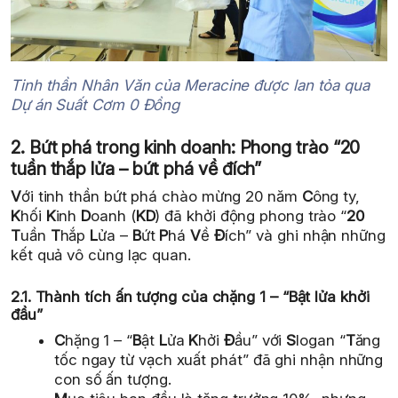
Tinh thần Nhân Văn của Meracine được lan tỏa qua
Dự án Suất Cơm 0 Đồng
2. Bứt phá trong kinh doanh: Phong trào “20
tuần thắp lửa – bứt phá về đích”
V
ới tinh thần bứt phá chào mừng 20 năm
C
ông ty,
K
hối
K
inh
D
oanh (
KD
) đã khởi động phong trào “
20
T
uần
T
hắp
L
ửa –
B
ứt
P
há
V
ề
Đ
ích” và ghi nhận những
kết quả vô cùng lạc quan.
2.1. Thành tích ấn tượng của chặng 1 – “Bật lửa khởi
đầu”
C
hặng 1 – “
B
ật
L
ửa
K
hởi
Đ
ầu” với
S
logan “
T
ăng
tốc ngay từ vạch xuất phát” đã ghi nhận những
con số ấn tượng.