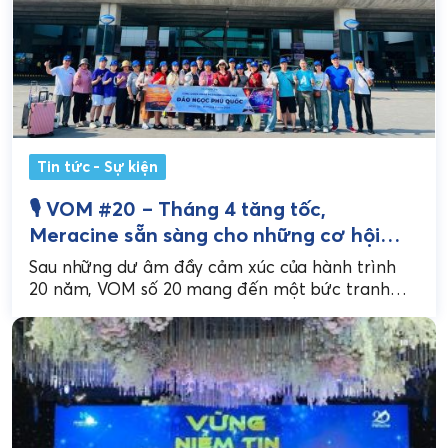
Tin tức - Sự kiện
🎙 VOM #20 – Tháng 4 tăng tốc,
Meracine sẵn sàng cho những cơ hội
mới
Sau những dư âm đầy cảm xúc của hành trình
20 năm, VOM số 20 mang đến một bức tranh
tháng 4 đầy chuyển động...