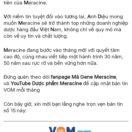
tiên của
M
eracine.
V
ới niềm tin tuyệt đối vào tương lai,
A
nh
D
iệu mong
muốn
M
eracine sẽ trở thành top những doanh nghiệp
dược hàng đầu
V
iệt
N
am, không chỉ về quy mô mà
còn về uy tín và chất lượng.
M
eracine đang bước vào tháng mới với quyết tâm
cao độ, cùng nhau viết tiếp một hành trình 30 năm,
50 năm sau rực rỡ và bền vững hơn nữa.
Đừng quên theo dõi
fanpage Mã Gene Meracine
,
và
YouTube Dược phẩm Meracine
để cập nhật bản tin
VOM mỗi tháng
Còn bây giờ, xin mời bạn lắng nghe trọn vẹn bản tin
số 15 này: