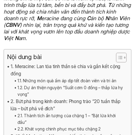
trình thắp lửa từ tâm, bền bỉ và đầy bứt phá.
T
ừ những
hoạt động sẻ chia nhân văn đến thành tích kinh
doanh rực rỡ,
M
eracine đang cùng
C
án bộ
N
hân
V
iên
(
CBNV
) nhìn lại, trân trọng quá khứ và kiến tạo tương
lai với khát vọng vươn lên top đầu doanh nghiệp dược
V
iệt
N
am.
Nội dung bài
1. Meracine: Lan tỏa tinh thần sẻ chia và gắn kết cộng
đồng
1.1. Những món quà ấm áp dịp tết đoàn viên và tri ân
1.2. Dự án thiện nguyện “Suất cơm 0 đồng – thắp lửa hy
vọng”
2. Bứt phá trong kinh doanh: Phong trào “20 tuần thắp
lửa – bứt phá về đích”
2.1. Thành tích ấn tượng của chặng 1 – “Bật lửa khởi
đầu”
2.2. Khát vọng chinh phục mục tiêu chặng 2