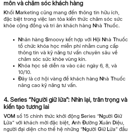
môn và chăm sóc khách hàng
K
hối
M
arketing cũng mang đến thông tin hữu ích,
đặc biệt trong việc lan tỏa kiến thức chăm sóc sức
khỏe cộng đồng và tri ân khách hàng
N
hà
T
huốc.
N
hãn hàng
S
moovy kết hợp với
H
ội
N
hà
T
huốc
tổ chức khóa học miễn phí nhằm cung cấp
thông tin và kỹ năng tư vấn chuyên sâu về
chăm sóc sức khỏe vùng kín.
K
hóa học sẽ diễn ra vào các ngày 6, 8, và
10/10.
Đ
ây là cơ hội vàng để khách hàng
N
hà
T
huốc
nâng cao kỹ năng tư vấn.
4. Series “Người giữ lửa”: Nhìn lại, trân trọng và
kiến tạo tương lai
VOM
số 15 chính thức khởi động
S
eries “
N
gười
G
iữ
L
ửa” với khách mời đặc biệt,
A
nh
Đ
ường
X
uân
D
iệu,
người đại diện cho thế hệ những “
N
gười
G
iữ
L
ửa” đầu