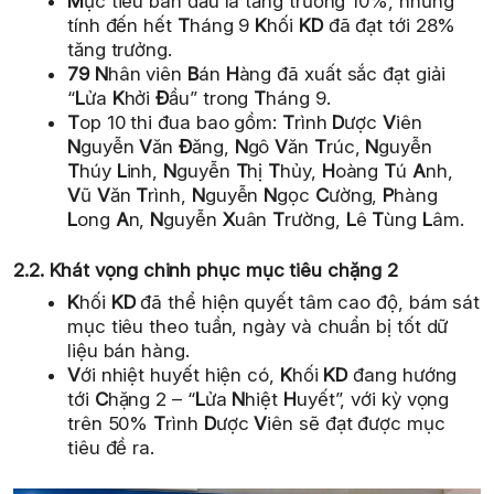
M
ục tiêu ban đầu là tăng trưởng 10%, nhưng
tính đến hết
T
háng 9
K
hối
KD
đã đạt tới 28%
tăng trưởng.
79
N
hân viên
B
án
H
àng đã xuất sắc đạt giải
“
L
ửa
K
hởi
Đ
ầu” trong
T
háng 9.
T
op 10 thi đua bao gồm:
T
rình
D
ược
V
iên
N
guyễn
V
ăn
Đ
ăng,
N
gô
V
ăn
T
rúc,
N
guyễn
T
húy
L
inh,
N
guyễn
T
hị
T
hủy,
H
oàng
T
ú
A
nh,
V
ũ
V
ăn
T
rình,
N
guyễn
N
gọc
C
ường,
P
hàng
L
ong
A
n,
N
guyễn
X
uân
T
rường,
L
ê
T
ùng
L
âm.
2.2. Khát vọng chinh phục mục tiêu chặng 2
K
hối
KD
đã thể hiện quyết tâm cao độ, bám sát
mục tiêu theo tuần, ngày và chuẩn bị tốt dữ
liệu bán hàng.
V
ới nhiệt huyết hiện có,
K
hối
KD
đang hướng
tới
C
hặng 2 – “
L
ửa
N
hiệt
H
uyết”, với kỳ vọng
trên 50%
T
rình
D
ược
V
iên sẽ đạt được mục
tiêu đề ra.