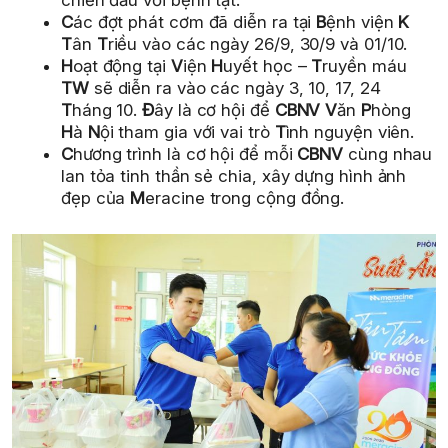
C
ác đợt phát cơm đã diễn ra tại
B
ệnh viện
K
T
ân
T
riều vào các ngày 26/9, 30/9 và 01/10.
H
oạt động tại
V
iện
H
uyết học –
T
ruyền máu
TW
sẽ diễn ra vào các ngày 3, 10, 17, 24
T
háng 10.
Đ
ây là cơ hội để
CBNV V
ăn
P
hòng
H
à
N
ội tham gia với vai trò
T
ình nguyện viên.
C
hương trình là cơ hội để mỗi
CBNV
cùng nhau
lan tỏa tinh thần sẻ chia, xây dựng hình ảnh
đẹp của
M
eracine trong cộng đồng.