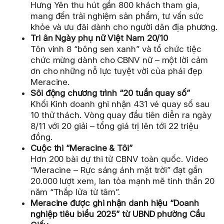
Hưng Yên thu hút gần 800 khách tham gia,
mang đến trải nghiệm sản phẩm, tư vấn sức
khỏe và ưu đãi dành cho người dân địa phương.
Tri ân Ngày phụ nữ Việt Nam 20/10
Tôn vinh 8 “bông sen xanh” và tổ chức tiệc
chức mừng dành cho CBNV nữ – một lời cảm
ơn cho những nỗ lực tuyệt vời của phái đẹp
Meracine.
Sôi động chương trình “20 tuần quay số”
Khối Kinh doanh ghi nhận 431 vé quay số sau
10 thử thách. Vòng quay đầu tiên diễn ra ngày
8/11 với 20 giải – tổng giá trị lên tới 22 triệu
đồng.
Cuộc thi “Meracine & Tôi”
Hơn 200 bài dự thi từ CBNV toàn quốc. Video
“Meracine – Rực sáng ánh mặt trời” đạt gần
20.000 lượt xem, lan tỏa mạnh mẽ tinh thần 20
năm “Thắp lửa từ tâm”.
Meracine được ghi nhận danh hiệu “Doanh
nghiệp tiêu biểu 2025” từ UBND phường Cầu