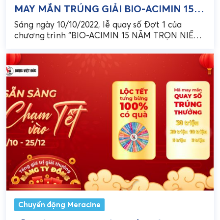
MAY MẮN TRÚNG GIẢI BIO-ACIMIN 15
NĂM TRỌN NIỀM TIN – TRIỆU QUÀ TRI
Sáng ngày 10/10/2022, lễ quay số Đợt 1 của
ÂN (ĐỢT 1)
chương trình “BIO-ACIMIN 15 NĂM TRỌN NIỀM
TIN – TRIỆU QUÀ TRI ÂN” đã diễn ra...
Chuyển động Meracine