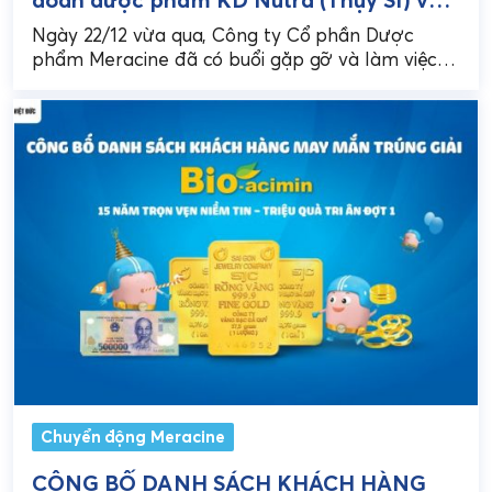
định hướng hợp tác
Ngày 22/12 vừa qua, Công ty Cổ phần Dược
phẩm Meracine đã có buổi gặp gỡ và làm việc
với KD Nutra – tập đoàn...
Chuyển động Meracine
CÔNG BỐ DANH SÁCH KHÁCH HÀNG