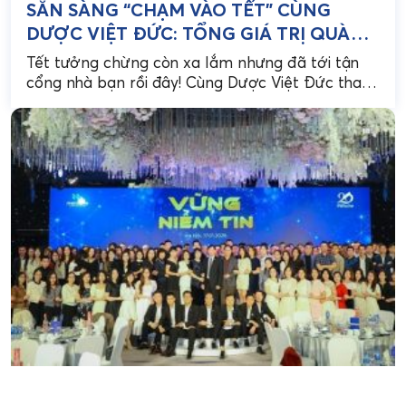
SẴN SÀNG “CHẠM VÀO TẾT” CÙNG
DƯỢC VIỆT ĐỨC: TỔNG GIÁ TRỊ QUÀ
TẶNG TỚI 5 TỶ ĐỒNG ĐANG CHỜ BẠN!
Tết tưởng chừng còn xa lắm nhưng đã tới tận
cổng nhà bạn rồi đây! Cùng Dược Việt Đức tham
gia chương trình “Chạm vào...