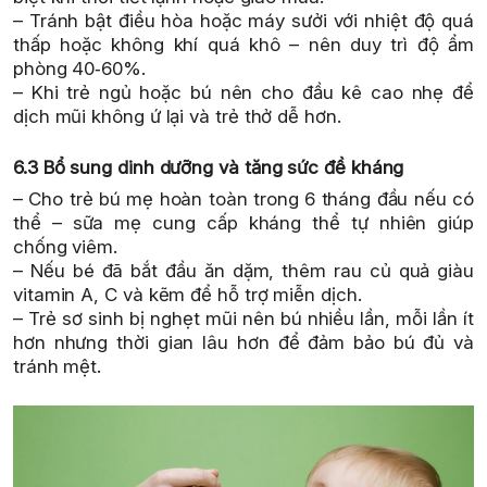
– Tránh bật điều hòa hoặc máy sưởi với nhiệt độ quá
thấp hoặc không khí quá khô – nên duy trì độ ẩm
phòng 40‑60%.
– Khi trẻ ngủ hoặc bú nên cho đầu kê cao nhẹ để
dịch mũi không ứ lại và trẻ thở dễ hơn.
6.3 Bổ sung dinh dưỡng và tăng sức đề kháng
– Cho trẻ bú mẹ hoàn toàn trong 6 tháng đầu nếu có
thể – sữa mẹ cung cấp kháng thể tự nhiên giúp
chống viêm.
– Nếu bé đã bắt đầu ăn dặm, thêm rau củ quả giàu
vitamin A, C và kẽm để hỗ trợ miễn dịch.
– Trẻ sơ sinh bị nghẹt mũi nên bú nhiều lần, mỗi lần ít
hơn nhưng thời gian lâu hơn để đảm bảo bú đủ và
tránh mệt.