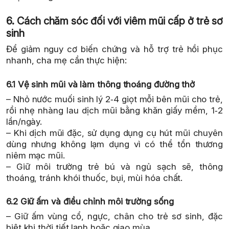
6. Cách chăm sóc đối với viêm mũi cấp ở trẻ sơ
sinh
Để giảm nguy cơ biến chứng và hỗ trợ trẻ hồi phục
nhanh, cha mẹ cần thực hiện:
6.1 Vệ sinh mũi và làm thông thoáng đường thở
– Nhỏ nước muối sinh lý 2‑4 giọt mỗi bên mũi cho trẻ,
rồi nhẹ nhàng lau dịch mũi bằng khăn giấy mềm, 1‑2
lần/ngày.
– Khi dịch mũi đặc, sử dụng dụng cụ hút mũi chuyên
dùng nhưng không lạm dụng vì có thể tổn thương
niêm mạc mũi.
– Giữ môi trường trẻ bú và ngủ sạch sẽ, thông
thoáng, tránh khói thuốc, bụi, mùi hóa chất.
6.2 Giữ ấm và điều chỉnh môi trường sống
– Giữ ấm vùng cổ, ngực, chân cho trẻ sơ sinh, đặc
biệt khi thời tiết lạnh hoặc giao mùa.