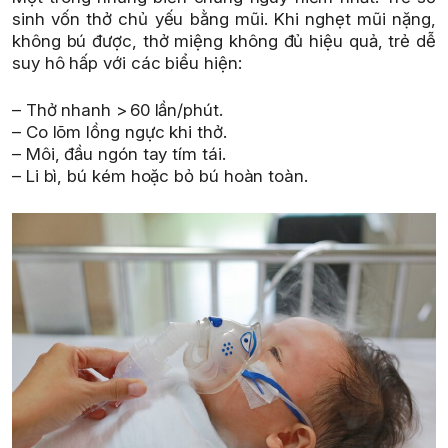
sinh vốn thở chủ yếu bằng mũi. Khi nghẹt mũi nặng,
không bú được, thở miệng không đủ hiệu quả, trẻ dễ
suy hô hấp với các biểu hiện:
– Thở nhanh > 60 lần/phút.
– Co lõm lồng ngực khi thở.
– Môi, đầu ngón tay tím tái.
– Li bì, bú kém hoặc bỏ bú hoàn toàn.