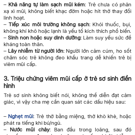
–
Khả năng tự làm sạch mũi kém
: Trẻ chưa có phản
xạ xì mũi, không biết khạc đờm hoặc hít thở thay đổi
linh hoạt.
–
Tiếp xúc môi trường không sạch
: Khói thuốc, bụi,
không khí khô hoặc lạnh là yếu tố kích thích phổ biến.
–
Sinh non hoặc suy dinh dưỡng
: Làm suy yếu sức đề
kháng toàn thân.
–
Lây nhiễm từ người lớn
: Người lớn cảm cúm, ho sốt
chăm sóc trẻ không đeo khẩu trang dễ khiến trẻ bị
viêm mũi cấp.
3. Triệu chứng viêm mũi cấp ở trẻ sơ sinh điển
hình
Trẻ sơ sinh không biết nói, không thể diễn đạt cảm
giác, vì vậy cha mẹ cần quan sát các dấu hiệu sau:
–
Nghẹt mũi
: Trẻ thở bằng miệng, thở khò khè, hoặc
phát ra tiếng khi bú/ngủ.
–
Nước mũi chảy
: Ban đầu trong loãng, sau đó