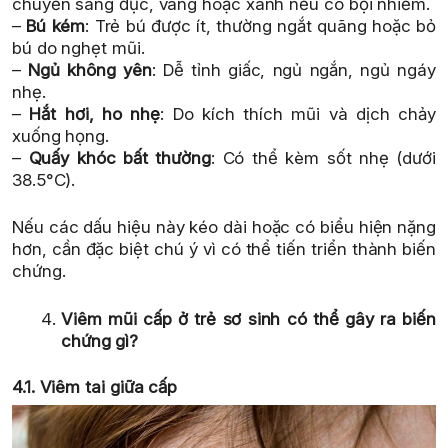
chuyển sang đục, vàng hoặc xanh nếu có bội nhiễm.
–
Bú kém
: Trẻ bú được ít, thường ngắt quãng hoặc bỏ
bú do nghẹt mũi.
–
Ngủ không yên
: Dễ tỉnh giấc, ngủ ngắn, ngủ ngáy
nhẹ.
–
Hắt hơi, ho nhẹ
: Do kích thích mũi và dịch chảy
xuống họng.
–
Quấy khóc bất thường
: Có thể kèm sốt nhẹ (dưới
38.5°C).
Nếu các dấu hiệu này kéo dài hoặc có biểu hiện nặng
hơn, cần đặc biệt chú ý vì có thể tiến triển thành biến
chứng.
Viêm mũi cấp ở trẻ sơ sinh có thể gây ra biến
chứng gì?
4.1. Viêm tai giữa cấp