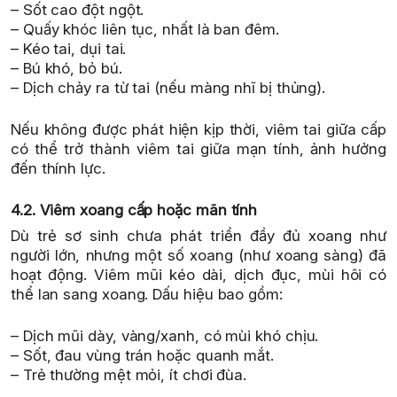
– Sốt cao đột ngột.
– Quấy khóc liên tục, nhất là ban đêm.
– Kéo tai, dụi tai.
– Bú khó, bỏ bú.
– Dịch chảy ra từ tai (nếu màng nhĩ bị thủng).
Nếu không được phát hiện kịp thời, viêm tai giữa cấp
có thể trở thành viêm tai giữa mạn tính, ảnh hưởng
đến thính lực.
4.2. Viêm xoang cấp hoặc mãn tính
Dù trẻ sơ sinh chưa phát triển đầy đủ xoang như
người lớn, nhưng một số xoang (như xoang sàng) đã
hoạt động. Viêm mũi kéo dài, dịch đục, mùi hôi có
thể lan sang xoang. Dấu hiệu bao gồm:
– Dịch mũi dày, vàng/xanh, có mùi khó chịu.
– Sốt, đau vùng trán hoặc quanh mắt.
– Trẻ thường mệt mỏi, ít chơi đùa.