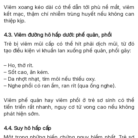
Viêm xoang kéo dài có thể dẫn tới phù nề mắt, viêm
kết mạc, thậm chí nhiễm trùng huyết nếu không can
thiệp kịp.
4.3. Viêm đường hô hấp dưới: phế quản, phổi
Trẻ bị viêm mũi cấp có thể hít phải dịch mũi, từ đó
tạo điều kiện vi khuẩn lan xuống phế quản, phổi gây:
– Ho, thở rít.
– Sốt cao, ăn kém.
– Da nhợt nhạt, tím môi nếu thiếu oxy.
– Nghe phổi có ran ẩm, ran rít (qua ống nghe).
Viêm phế quản hay viêm phổi ở trẻ sơ sinh có thể
tiến triển rất nhanh, nguy cơ tử vong cao nếu không
phát hiện sớm.
4.4. Suy hô hấp cấp
Một trong những biến chứng nguy hiểm nhất. Trẻ sơ