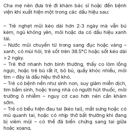
Cha mẹ nên đưa trẻ đi khám bác sĩ hoặc đến bệnh
viện khi xuất hiện một trong các dấu hiệu sau:
– Trẻ nghẹt mũi kéo dài hơn 2‑3 ngày mà vẫn bú
kém, ngủ không yên, môi hoặc da có dấu hiệu xanh
tái.
– Nước mũi chuyển từ trong sang đục hoặc vàng –
xanh, có mùi hôi, trẻ sốt trên 38.5°C hoặc sốt kéo dài
> 2 ngày.
– Trẻ thở nhanh hơn bình thường, thấy co lõm lồng
ngực, hoặc trẻ bú rất ít, bỏ bú, quấy khóc nhiều, môi
tím – đây là dấu hiệu thở khó.
– Trẻ có bệnh nền như sinh non, suy giảm miễn dịch,
tim bẩm sinh, hoặc trong nhà có người hút thuốc, môi
trường ô nhiễm – nguy cơ cao hơn nên cần khám
sớm.
– Trẻ có biểu hiện đau tai (kéo tai), mắt sưng hoặc có
mủ quanh tai, hoặc có nhịp thở bất thường khi đang
bị viêm mũi – có thể đã biến chứng sang tai giữa
hoặc xoang.