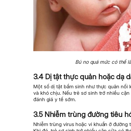
Bú no quá mức có thể là
3.4 Dị tật thực quản hoặc dạ 
Một số dị tật bẩm sinh như thực quản nối l
và khó chịu. Nếu trẻ sơ sinh trớ nhiều cặ
đánh giá y tế sớm.
3.5 Nhiễm trùng đường tiêu h
Nhiễm trùng virus hoặc vi khuẩn ở đường 
Khi đó, trẻ sơ sinh trớ nhiều cặn sữa có th