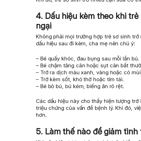
4. Dấu hiệu kèm theo khi trẻ
ngại
Không phải mọi trường hợp trẻ sơ sinh trớ
dấu hiệu sau đi kèm, cha mẹ nên chú ý:
– Bé quấy khóc, đau bụng sau mỗi lần bú.
– Bé chậm tăng cân hoặc sụt cân bất thườ
– Trớ ra dịch màu xanh, vàng hoặc có mùi 
– Trớ kèm sốt, khó thở hoặc tím tái.
– Bé bỏ bú, bú kém, biếng ăn rõ rệt.
Các dấu hiệu này cho thấy hiện tượng trớ 
triệu chứng của vấn đề bệnh lý. Khi đó, vi
hơn.
5. Làm thế nào để giảm tình 