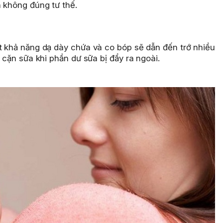
h không đúng tư thế.
ợt khả năng dạ dày chứa và co bóp sẽ dẫn đến trớ nhiều
u cặn sữa khi phần dư sữa bị đẩy ra ngoài.