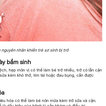
 nguyên nhân khiến trẻ sơ sinh bị trớ
dày bẩm sinh
ệch, hẹp môn vị có thể làm bé trớ nhiều, trớ có lẫn cặn
n sữa kèm khó thở, tím tái hoặc đau bụng, cần được
óa
tiêu hóa có thể làm bé nôn mửa kèm trớ sữa và cặn.
ể là dấu hiệu của bệnh lý cần khám và điều trị.