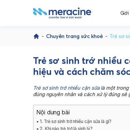
Giới
Skip
to
-
Chuyên trang sức khoẻ
-
Trẻ sơ s
content
Trẻ sơ sinh trớ nhiều
hiệu và cách chăm só
Trẻ sơ sinh trớ nhiều cặn sữa
là một trong
đúng nguyên nhân và cách xử lý đúng sẽ g
Nội dung bài
1. Trẻ sơ sinh trớ nhiều cặn sữa là gì?
2. Khi nào trẻ trớ là sinh lý?