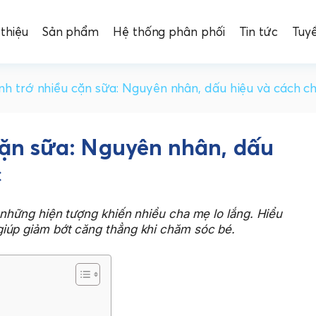
 thiệu
Sản phẩm
Hệ thống phân phối
Tin tức
Tuy
inh trớ nhiều cặn sữa: Nguyên nhân, dấu hiệu và cách 
 cặn sữa: Nguyên nhân, dấu
c
 những hiện tượng khiến nhiều cha mẹ lo lắng. Hiểu
iúp giảm bớt căng thẳng khi chăm sóc bé.