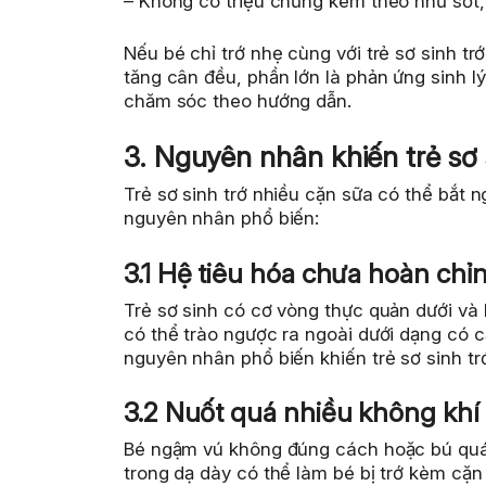
– Không có triệu chứng kèm theo như sốt,
Nếu bé chỉ trớ nhẹ cùng với trẻ sơ sinh t
tăng cân đều, phần lớn là phản ứng sinh l
chăm sóc theo hướng dẫn.
3. Nguyên nhân khiến trẻ sơ 
Trẻ sơ sinh trớ nhiều cặn sữa có thể bắt 
nguyên nhân phổ biến:
3.1 Hệ tiêu hóa chưa hoàn chỉ
Trẻ sơ sinh có cơ vòng thực quản dưới và 
có thể trào ngược ra ngoài dưới dạng có 
nguyên nhân phổ biến khiến trẻ sơ sinh tr
3.2 Nuốt quá nhiều không khí 
Bé ngậm vú không đúng cách hoặc bú quá 
trong dạ dày có thể làm bé bị trớ kèm cặn s