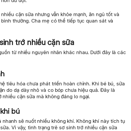
 nôn dữ dội.
rớ nhiều cặn sữa nhưng vẫn khỏe mạnh, ăn ngủ tốt và
ý bình thường. Cha mẹ có thể tiếp tục quan sát và
sinh trớ nhiều cặn sữa
nguồn từ nhiều nguyên nhân khác nhau. Dưới đây là các
nh
hệ tiêu hóa chưa phát triển hoàn chỉnh. Khi bé bú, sữa
cặn do dạ dày nhỏ và co bóp chưa hiệu quả. Đây là
ớ nhiều cặn sữa mà không đáng lo ngại.
khi bú
nhanh sẽ nuốt nhiều không khí. Không khí này tích tụ
ữa. Vì vậy, tình trạng trẻ sơ sinh trớ nhiều cặn sữa