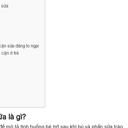
n sữa
 cặn sữa đáng lo ngại
 cặn ở trẻ
ữa là gì?
ể mô tả tình huống bé trớ sau khi bú và phần sữa trào