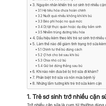
3. Nguyên nhân khiến trẻ sơ sinh trớ nhiều cặ
3.1 Hệ tiêu hóa chưa hoàn chỉnh
3.2 Nuốt quá nhiều không khí khi bú
3.3 Béo phì hoặc no quá mức
3.4 Dị tật thực quản hoặc dạ dày bẩm sinh
3.5 Nhiễm trùng đường tiêu hóa
4. Dấu hiệu kèm theo khi trẻ sơ sinh trớ nhiều
5. Làm thế nào để giảm tình trạng trớ sữa kèm
5.1 Chỉnh tư thế bú đúng cách
5.2 Ợ hơi cho bé sau khi bú
5.3 Chia nhỏ cữ bú
5.4 Giữ bé đứng thẳng sau bú
6. Khi nào nên đưa bé bị trớ sữa đi khám?
7. Phân biệt trớ sữa và nôn mửa bệnh lý
8. Những lầm tưởng khi trẻ trớ sữa kèm cặn
1. Trẻ sơ sinh trớ nhiều cặn s
Trở nhiều cặn sữa là cụm từ thường dùng đ