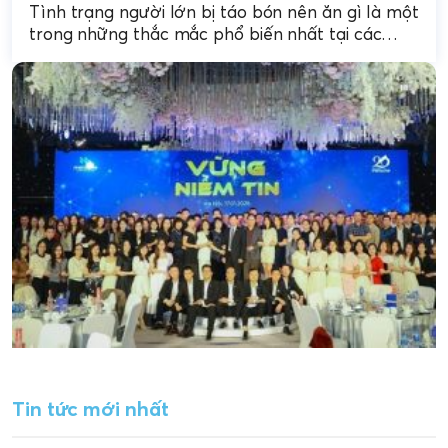
quả nhất
Tình trạng người lớn bị táo bón nên ăn gì là một
trong những thắc mắc phổ biến nhất tại các
phòng khám tiêu hóa....
Tin tức mới nhất