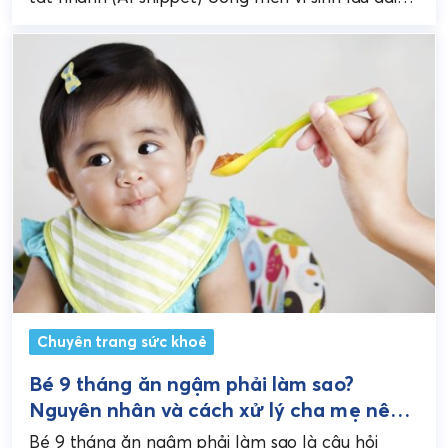
nhìn chung là AN...
Chuyên trang sức khoẻ
Bé 9 tháng ăn ngậm phải làm sao?
Nguyên nhân và cách xử lý cha mẹ nên
biết
Bé 9 tháng ăn ngậm phải làm sao là câu hỏi