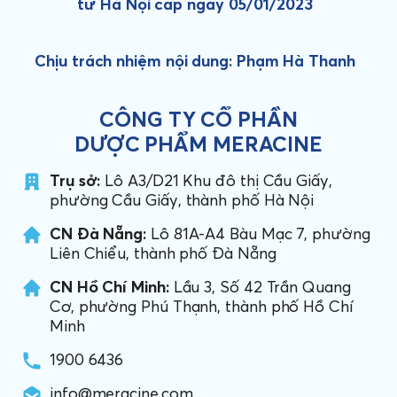
tư Hà Nội cấp ngày 05/01/2023
Chịu trách nhiệm nội dung: Phạm Hà Thanh
CÔNG TY CỔ PHẦN
DƯỢC PHẨM MERACINE
Trụ sở:
Lô A3/D21 Khu đô thị Cầu Giấy,
phường Cầu Giấy, thành phố Hà Nội
CN Đà Nẵng:
Lô 81A-A4 Bàu Mạc 7, phường
Liên Chiểu, thành phố Đà Nẵng
CN Hồ Chí Minh:
Lầu 3, Số 42 Trần Quang
Cơ, phường Phú Thạnh, thành phố Hồ Chí
Minh
1900 6436
info@meracine.com