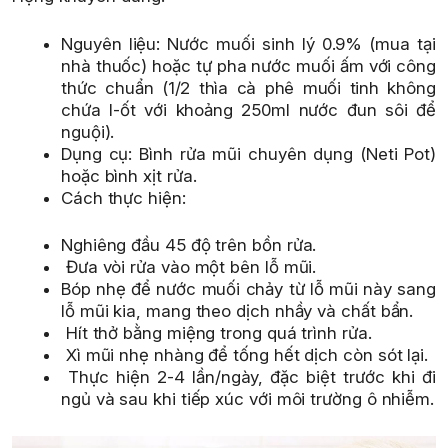
Nguyên liệu: Nước muối sinh lý 0.9% (mua tại
nhà thuốc) hoặc tự pha nước muối ấm với công
thức chuẩn (1/2 thìa cà phê muối tinh không
chứa I-ốt với khoảng 250ml nước đun sôi để
nguội).
Dụng cụ: Bình rửa mũi chuyên dụng (Neti Pot)
hoặc bình xịt rửa.
Cách thực hiện:
Nghiêng đầu 45 độ trên bồn rửa.
Đưa vòi rửa vào một bên lỗ mũi.
Bóp nhẹ để nước muối chảy từ lỗ mũi này sang
lỗ mũi kia, mang theo dịch nhầy và chất bẩn.
Hít thở bằng miệng trong quá trình rửa.
Xì mũi nhẹ nhàng để tống hết dịch còn sót lại.
Thực hiện 2-4 lần/ngày, đặc biệt trước khi đi
ngủ và sau khi tiếp xúc với môi trường ô nhiễm.