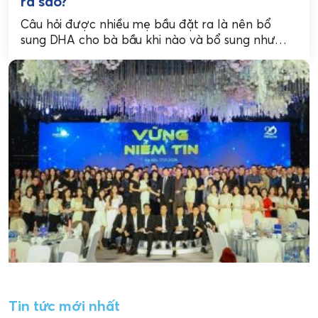
ra sao?
Câu hỏi được nhiều mẹ bầu đặt ra là nên bổ
sung DHA cho bà bầu khi nào và bổ sung như
thế nào cho...
Tin tức mới nhất