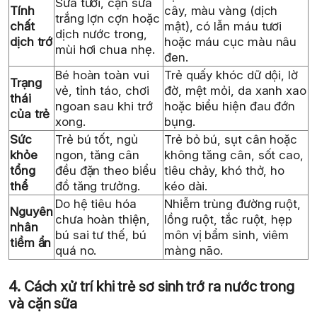
Sữa tươi, cặn sữa
Tính
cây, màu vàng (dịch
trắng lợn cợn hoặc
chất
mật), có lẫn máu tươi
dịch nước trong,
dịch trớ
hoặc máu cục màu nâu
mùi hơi chua nhẹ.
đen.
Bé hoàn toàn vui
Trẻ quấy khóc dữ dội, lờ
Trạng
vẻ, tỉnh táo, chơi
đờ, mệt mỏi, da xanh xao
thái
ngoan sau khi trớ
hoặc biểu hiện đau đớn
của trẻ
xong.
bụng.
Sức
Trẻ bú tốt, ngủ
Trẻ bỏ bú, sụt cân hoặc
khỏe
ngon, tăng cân
không tăng cân, sốt cao,
tổng
đều đặn theo biểu
tiêu chảy, khó thở, ho
thể
đồ tăng trưởng.
kéo dài.
Do hệ tiêu hóa
Nhiễm trùng đường ruột,
Nguyên
chưa hoàn thiện,
lồng ruột, tắc ruột, hẹp
nhân
bú sai tư thế, bú
môn vị bẩm sinh, viêm
tiềm ẩn
quá no.
màng não.
4. Cách xử trí khi trẻ sơ sinh trớ ra nước trong
và cặn sữa