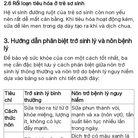
2.6 Rối loạn tiêu hóa ở trẻ sơ sinh
Hệ vi sinh đường ruột của trẻ sơ sinh còn non yếu
nên rất dễ mất cân bằng. Khi tiêu hóa hoạt động kém,
sữa dễ lên men trong dạ dày tạo ra khí và dịch chua.
3. Hướng dẫn phân biệt trớ sinh lý và nôn bệnh
lý
Để bảo vệ sức khỏe của con một cách tốt nhất, ba
mẹ cần đặc biệt lưu ý cách phân biệt giữa nôn trớ
sinh lý thông thường và nôn trớ do bệnh lý nguy hiểm
dựa vào bảng so sánh chi tiết dưới đây:
Tiêu
Trớ sinh lý bình
Nôn trớ bệnh lý nguy
chí
thường
hiểm
Sữa trào ra từ từ ở
Sữa phun thành vòi,
Cách
khóe miệng, lượng
mạnh và xa (nôn vọt), tần
thức
ít, không có lực
suất liên tục nhiều lần
nôn
đẩy mạnh.
trong ngày.
Dịch trớ có màu xanh lá