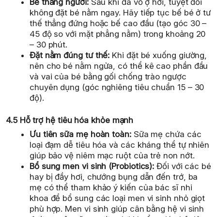
Bế thẳng người:
Sau khi đã vỗ ợ hơi, tuyệt đối
không đặt bé nằm ngay. Hãy tiếp tục bế bé ở tư
thế thẳng đứng hoặc bế cao đầu (tạo góc 30 –
45 độ so với mặt phẳng nằm) trong khoảng 20
– 30 phút.
Đặt nằm đúng tư thế:
Khi đặt bé xuống giường,
nên cho bé nằm ngửa, có thể kê cao phần đầu
và vai của bé bằng gối chống trào ngược
chuyên dụng (góc nghiêng tiêu chuẩn 15 – 30
độ).
4.5 Hỗ trợ hệ tiêu hóa khỏe mạnh
Ưu tiên sữa mẹ hoàn toàn:
Sữa mẹ chứa các
loại đạm dễ tiêu hóa và các kháng thể tự nhiên
giúp bảo vệ niêm mạc ruột của trẻ non nớt.
Bổ sung men vi sinh (Probiotics):
Đối với các bé
hay bị đầy hơi, chướng bụng dẫn đến trớ, ba
mẹ có thể tham khảo ý kiến của bác sĩ nhi
khoa để bổ sung các loại men vi sinh nhỏ giọt
phù hợp. Men vi sinh giúp cân bằng hệ vi sinh