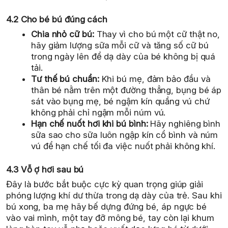
4.2 Cho bé bú đúng cách
Chia nhỏ cữ bú:
Thay vì cho bú một cữ thật no,
hãy giảm lượng sữa mỗi cữ và tăng số cữ bú
trong ngày lên để dạ dày của bé không bị quá
tải.
Tư thế bú chuẩn:
Khi bú mẹ, đảm bảo đầu và
thân bé nằm trên một đường thẳng, bụng bé áp
sát vào bụng mẹ, bé ngậm kín quầng vú chứ
không phải chỉ ngậm mỗi núm vú.
Hạn chế nuốt hơi khi bú bình:
Hãy nghiêng bình
sữa sao cho sữa luôn ngập kín cổ bình và núm
vú để hạn chế tối đa việc nuốt phải không khí.
4.3 Vỗ ợ hơi sau bú
Đây là bước bắt buộc cực kỳ quan trọng giúp giải
phóng lượng khí dư thừa trong dạ dày của trẻ. Sau khi
bú xong, ba mẹ hãy bế dựng đứng bé, áp ngực bé
vào vai mình, một tay đỡ mông bé, tay còn lại khum