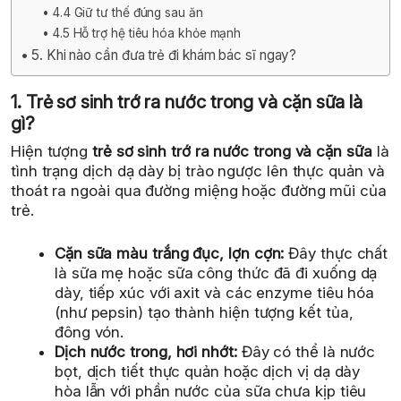
4.4 Giữ tư thế đúng sau ăn
4.5 Hỗ trợ hệ tiêu hóa khỏe mạnh
5. Khi nào cần đưa trẻ đi khám bác sĩ ngay?
1. Trẻ sơ sinh trớ ra nước trong và cặn sữa là
gì?
Hiện tượng
trẻ sơ sinh trớ ra nước trong và cặn sữa
là
tình trạng dịch dạ dày bị trào ngược lên thực quản và
thoát ra ngoài qua đường miệng hoặc đường mũi của
trẻ.
Cặn sữa màu trắng đục, lợn cợn:
Đây thực chất
là sữa mẹ hoặc sữa công thức đã đi xuống dạ
dày, tiếp xúc với axit và các enzyme tiêu hóa
(như pepsin) tạo thành hiện tượng kết tủa,
đông vón.
Dịch nước trong, hơi nhớt:
Đây có thể là nước
bọt, dịch tiết thực quản hoặc dịch vị dạ dày
hòa lẫn với phần nước của sữa chưa kịp tiêu