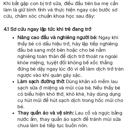
Khi bắt gặp con bị trớ sữa, điều đầu tiên ba mẹ cần
làm là giữ bình tĩnh và thực hiện ngay các bước sơ
cứu, chăm sóc chuẩn khoa học sau đây:
4.1 Sơ cứu ngay lập tức khi trẻ đang trớ
Nâng cao đầu và nghiêng người bé:
Ngay khi
thấy bé có dấu hiệu trớ, hãy lập tiếp nghiêng
đầu bé sang một bên hoặc cho bé nằm
nghiêng toàn thân để dịch trớ thoát ra ngoài
khóe miệng, tuyệt đối không bế xốc thẳng
đứng bé dậy ngay lúc đó vì dễ làm dịch trớ tràn
ngược vào khí quản gây sặc.
Làm sạch đường thở:
Dùng khăn xô mềm lau
sạch sữa ở miệng và mũi của bé. Nếu thấy bé
có biểu hiện khó thở, khò khè, hãy dùng dụng
cụ hút mũi để hút sạch dịch trong hốc mũi cho
bé.
Thay quần áo và vệ sinh:
Lau cổ và ngực bằng
nước ấm, thay quần áo sạch để tránh mùi sữa
chua làm bé tiếp tục buồn nôn.