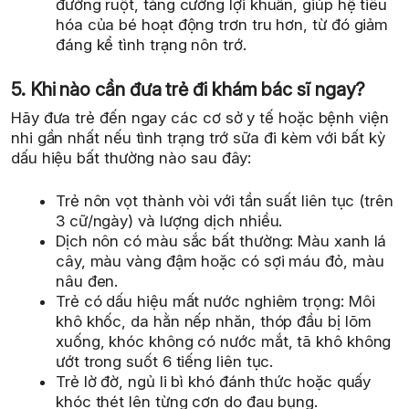
đường ruột, tăng cường lợi khuẩn, giúp hệ tiêu
hóa của bé hoạt động trơn tru hơn, từ đó giảm
đáng kể tình trạng nôn trớ.
5. Khi nào cần đưa trẻ đi khám bác sĩ ngay?
Hãy đưa trẻ đến ngay các cơ sở y tế hoặc bệnh viện
nhi gần nhất nếu tình trạng trớ sữa đi kèm với bất kỳ
dấu hiệu bất thường nào sau đây:
Trẻ nôn vọt thành vòi với tần suất liên tục (trên
3 cữ/ngày) và lượng dịch nhiều.
Dịch nôn có màu sắc bất thường: Màu xanh lá
cây, màu vàng đậm hoặc có sợi máu đỏ, màu
nâu đen.
Trẻ có dấu hiệu mất nước nghiêm trọng: Môi
khô khốc, da hằn nếp nhăn, thóp đầu bị lõm
xuống, khóc không có nước mắt, tã khô không
ướt trong suốt 6 tiếng liên tục.
Trẻ lờ đờ, ngủ li bì khó đánh thức hoặc quấy
khóc thét lên từng cơn do đau bụng.