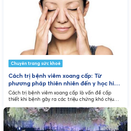
Chuyên trang sức khoẻ
Cách trị bệnh viêm xoang cấp: Từ
phương pháp thiên nhiên đến y học hiện
đại đến
Cách trị bệnh viêm xoang cấp là vấn đề cấp
thiết khi bệnh gây ra các triệu chứng khó chịu
như đau nhức mặt, nghẹt...