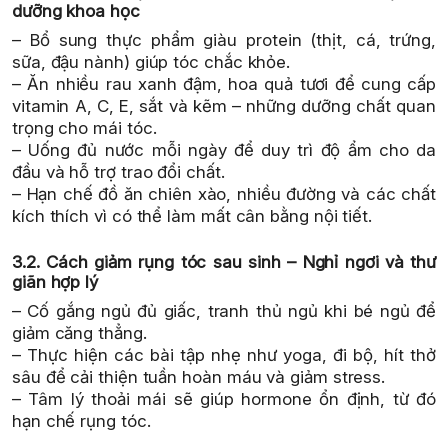
dưỡng khoa học
– Bổ sung thực phẩm giàu protein (thịt, cá, trứng,
sữa, đậu nành) giúp tóc chắc khỏe.
– Ăn nhiều rau xanh đậm, hoa quả tươi để cung cấp
vitamin A, C, E, sắt và kẽm – những dưỡng chất quan
trọng cho mái tóc.
– Uống đủ nước mỗi ngày để duy trì độ ẩm cho da
đầu và hỗ trợ trao đổi chất.
– Hạn chế đồ ăn chiên xào, nhiều đường và các chất
kích thích vì có thể làm mất cân bằng nội tiết.
3.2. Cách giảm rụng tóc sau sinh – Nghỉ ngơi và thư
giãn hợp lý
– Cố gắng ngủ đủ giấc, tranh thủ ngủ khi bé ngủ để
giảm căng thẳng.
– Thực hiện các bài tập nhẹ như yoga, đi bộ, hít thở
sâu để cải thiện tuần hoàn máu và giảm stress.
– Tâm lý thoải mái sẽ giúp hormone ổn định, từ đó
hạn chế rụng tóc.