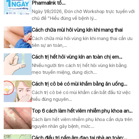
Pharmalink tổ...
Ngày 1/8/2026, Đón chờ Workshop trực tuyến với
chủ đề “Hiểu đúng về bệnh lý...
Cách chữa mùi hôi vùng kín khi mang thai
Cách chữa mùi hôi vùng kín khi mang thai cần ưu
tiên sự an toàn,...
Cách trị hết hôi vùng kín an toàn chị em...
Nhiều người tìm cách trị hết hôi vùng kín bằng
mẹo truyền miệng, dung dịch...
Cách trị cô bé có mùi khắm bằng ăn uống...
Cách trị cô bé có mùi khắm cần bắt đầu từ việc
hiểu đúng nguyên...
Top 6 cách làm hết viêm nhiễm phụ khoa an...
Cách làm hết viêm nhiễm phụ khoa cần dựa trên
nguyên nhân gây bệnh, mức...
Cách điều trị nấm âm đao tại nhà an toàn:...