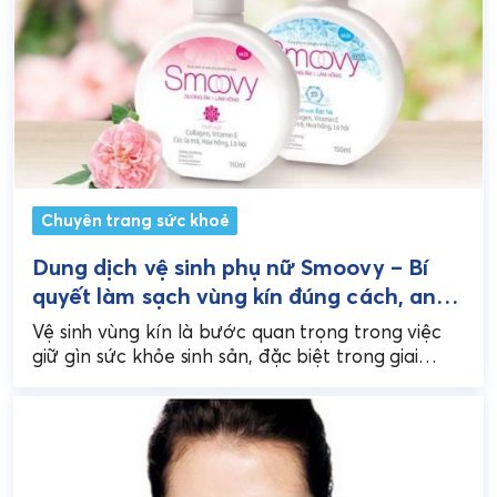
Chuyên trang sức khoẻ
Dung dịch vệ sinh phụ nữ Smoovy – Bí
quyết làm sạch vùng kín đúng cách, an
toàn
Vệ sinh vùng kín là bước quan trọng trong việc
giữ gìn sức khỏe sinh sản, đặc biệt trong giai
đoạn dậy thì hoặc khi...