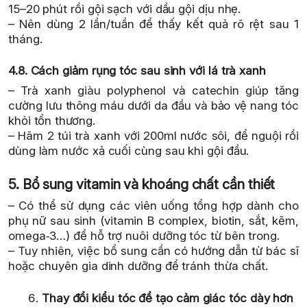
15–20 phút rồi gội sạch với dầu gội dịu nhẹ.
– Nên dùng 2 lần/tuần để thấy kết quả rõ rệt sau 1
tháng.
4.8. Cách giảm rụng tóc sau sinh với lá trà xanh
– Trà xanh giàu polyphenol và catechin giúp tăng
cường lưu thông máu dưới da đầu và bảo vệ nang tóc
khỏi tổn thương.
– Hãm 2 túi trà xanh với 200ml nước sôi, để nguội rồi
dùng làm nước xả cuối cùng sau khi gội đầu.
5. Bổ sung vitamin và khoáng chất cần thiết
– Có thể sử dụng các viên uống tổng hợp dành cho
phụ nữ sau sinh (vitamin B complex, biotin, sắt, kẽm,
omega‑3…) để hỗ trợ nuôi dưỡng tóc từ bên trong.
– Tuy nhiên, việc bổ sung cần có hướng dẫn từ bác sĩ
hoặc chuyên gia dinh dưỡng để tránh thừa chất.
Thay đổi kiểu tóc để tạo cảm giác tóc dày hơn