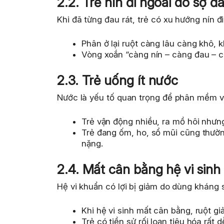
2.2. Trẻ nín đi ngoài do sợ đ
Khi đã từng đau rát, trẻ có xu hướng nín đi
Phân ở lại ruột càng lâu càng khô, 
Vòng xoắn “càng nín – càng đau – c
2.3. Trẻ uống ít nước
Nước là yếu tố quan trọng để phân mềm v
Trẻ vận động nhiều, ra mồ hôi nhưng
Trẻ đang ốm, ho, sổ mũi cũng thườn
nặng.
2.4. Mất cân bằng hệ vi sinh
Hệ vi khuẩn có lợi bị giảm do dùng kháng s
Khi hệ vi sinh mất cân bằng, ruột g
Trẻ có tiền sử rối loạn tiêu hóa rất 