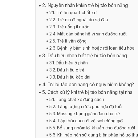
2. Nguyên nhân khiến trẻ bị táo bón nặng
2.1. Trẻ ăn quá ít chất xơ
2.2. Trẻ nín đi ngoài do sợ đau
2.3. Trẻ uống ít nước
2.4. Mất cân bằng hệ vi sinh đường ruột
2.5. Trẻ ít vận động
2.6. Bệnh lý bẩm sinh hoặc rối loạn tiêu hóa
3. Dấu hiệu nhận biết trẻ bị táo bón nặng
3.1. Dấu hiệu ở phân
3.2. Dấu hiệu ở trẻ
3.3. Dấu hiệu kéo dài
4. Trẻ bị táo bón nặng có nguy hiểm không?
5. Cách xử lý khi trẻ bị táo bón nặng tại nhà
5.1. Tăng chất xơ đúng cách
5.2. Tăng lượng nước phù hợp độ tuổi
5.3. Massage bụng giảm đau cho trẻ
5.4. Tập thói quen đi vệ sinh đúng giờ
5.5. Bổ sung nhóm lợi khuẩn cho đường ruột
5.6. Khi nào nên sử dụng biện pháp hỗ trợ t