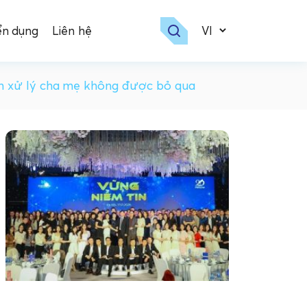
ển dụng
Liên hệ
ch xử lý cha mẹ không được bỏ qua