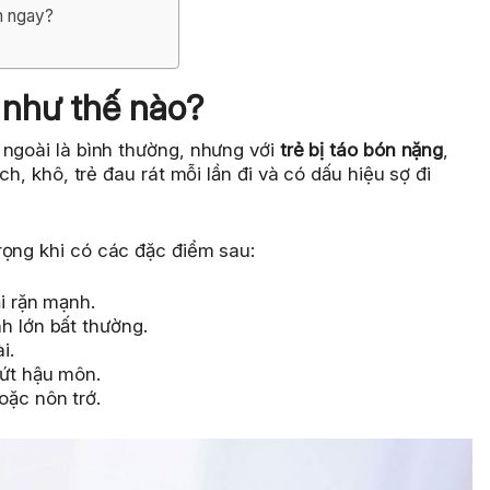
ám ngay?
à như thế nào?
 ngoài là bình thường, nhưng với
trẻ bị táo bón nặng
,
ch, khô, trẻ đau rát mỗi lần đi và có dấu hiệu sợ đi
ọng khi có các đặc điểm sau:
ải rặn mạnh.
h lớn bất thường.
i.
nứt hậu môn.
oặc nôn trớ.