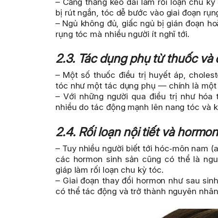
– Căng thẳng kéo dài làm rối loạn chu kỳ
bị rút ngắn, tóc dễ bước vào giai đoạn rụn
– Ngủ không đủ, giấc ngủ bị gián đoạn h
rụng tóc mà nhiều người ít nghĩ tới.
2.3. Tác dụng phụ từ thuốc và đ
– Một số thuốc điều trị huyết áp, choles
tóc như một tác dụng phụ — chính là một 
– Với những người qua điều trị như hóa t
nhiều do tác động mạnh lên nang tóc và k
2.4. Rối loạn nội tiết và hormo
– Tuy nhiều người biết tới hóc‑môn nam (
các hormon sinh sản cũng có thể là ng
giáp làm rối loạn chu kỳ tóc.
– Giai đoạn thay đổi hormon như sau sinh
có thể tác động và trở thành nguyên nhân