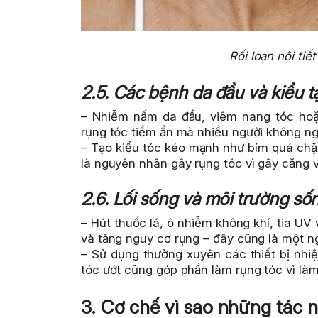
Rối loạn nội tiế
2.5. Các bệnh da đầu và kiểu t
– Nhiễm nấm da đầu, viêm nang tóc hoặ
rụng tóc tiềm ẩn mà nhiều người không ng
– Tạo kiểu tóc kéo mạnh như bím quá chặt
là nguyên nhân gây rụng tóc vì gây căng v
2.6. Lối sống và môi trường số
– Hút thuốc lá, ô nhiễm không khí, tia UV
và tăng nguy cơ rụng – đây cũng là một ng
– Sử dụng thường xuyên các thiết bị nhi
tóc ướt cũng góp phần làm rụng tóc vì làm
3. Cơ chế vì sao những tác n