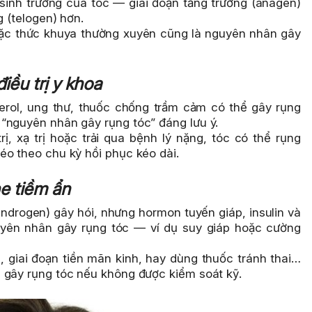
 sinh trưởng của tóc — giai đoạn tăng trưởng (anagen)
g (telogen) hơn.
oặc thức khuya thường xuyên cũng là nguyên nhân gây
iều trị y khoa
terol, ung thư, thuốc chống trầm cảm có thể gây rụng
“nguyên nhân gây rụng tóc” đáng lưu ý.
rị, xạ trị hoặc trải qua bệnh lý nặng, tóc có thể rụng
éo theo chu kỳ hồi phục kéo dài.
ne tiềm ẩn
androgen) gây hói, nhưng hormon tuyến giáp, insulin và
uyên nhân gây rụng tóc — ví dụ suy giáp hoặc cường
, giai đoạn tiền mãn kinh, hay dùng thuốc tránh thai…
 gây rụng tóc nếu không được kiểm soát kỹ.