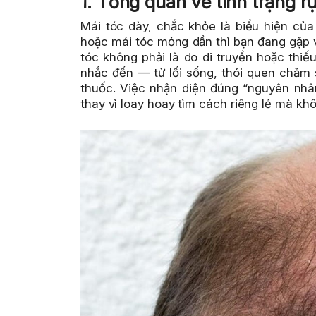
1. Tổng quan về tình trạng r
Mái tóc dày, chắc khỏe là biểu hiện của
hoặc mái tóc mỏng dần thì bạn đang gặp 
tóc không phải là do di truyền hoặc thiế
nhắc đến — từ lối sống, thói quen chăm
thuốc. Việc nhận diện đúng “nguyên nhâ
thay vì loay hoay tìm cách riêng lẻ mà kh