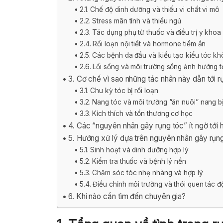
2.1. Chế độ dinh dưỡng và thiếu vi chất vi mô
2.2. Stress mãn tính và thiếu ngủ
2.3. Tác dụng phụ từ thuốc và điều trị y khoa
2.4. Rối loạn nội tiết và hormone tiềm ẩn
2.5. Các bệnh da đầu và kiểu tạo kiểu tóc kh
2.6. Lối sống và môi trường sống ảnh hưởng t
3. Cơ chế vì sao những tác nhân này dẫn tới r
3.1. Chu kỳ tóc bị rối loạn
3.2. Nang tóc và môi trường “ăn nuôi” nang b
3.3. Kích thích và tổn thương cơ học
4. Các “nguyên nhân gây rụng tóc” ít ngờ tới 
5. Hướng xử lý dựa trên nguyên nhân gây rụng
5.1. Sinh hoạt và dinh dưỡng hợp lý
5.2. Kiểm tra thuốc và bệnh lý nền
5.3. Chăm sóc tóc nhẹ nhàng và hợp lý
5.4. Điều chỉnh môi trường và thói quen tác 
6. Khi nào cần tìm đến chuyên gia?