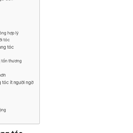
ông hợp lý
ới tóc
ụng tóc
ị tổn thương
hơn
 tóc ít người ngờ
động