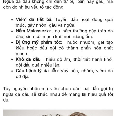
Ngứa da đầu không chỉ đến từ bụi bẩn hay gàu, mà
còn do nhiều yếu tố tác động:
Viêm da tiết bã
: Tuyến dầu hoạt động quá
mức, gây nhờn, gàu và ngứa.
Nấm Malassezia
: Loại nấm thường gặp trên da
đầu, sinh sôi mạnh khi môi trường ẩm.
Dị ứng mỹ phẩm tóc
: Thuốc nhuộm, gel tạo
kiểu hoặc dầu gội có thành phần hóa chất
mạnh.
Khô da đầu
: Thiếu độ ẩm, thời tiết hanh khô,
gội đầu quá nhiều lần.
Các bệnh lý da liễu
: Vảy nến, chàm, viêm da
cơ địa.
Tùy nguyên nhân mà việc chọn các loại dầu gội trị
ngứa da đầu sẽ khác nhau để mang lại hiệu quả tối
ưu.