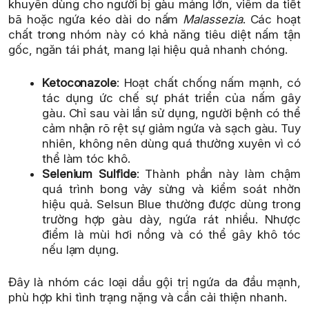
khuyên dùng cho người bị gàu mảng lớn, viêm da tiết
bã hoặc ngứa kéo dài do nấm
Malassezia
. Các hoạt
chất trong nhóm này có khả năng tiêu diệt nấm tận
gốc, ngăn tái phát, mang lại hiệu quả nhanh chóng.
Ketoconazole
: Hoạt chất chống nấm mạnh, có
tác dụng ức chế sự phát triển của nấm gây
gàu. Chỉ sau vài lần sử dụng, người bệnh có thể
cảm nhận rõ rệt sự giảm ngứa và sạch gàu. Tuy
nhiên, không nên dùng quá thường xuyên vì có
thể làm tóc khô.
Selenium Sulfide
: Thành phần này làm chậm
quá trình bong vảy sừng và kiểm soát nhờn
hiệu quả. Selsun Blue thường được dùng trong
trường hợp gàu dày, ngứa rát nhiều. Nhược
điểm là mùi hơi nồng và có thể gây khô tóc
nếu lạm dụng.
Đây là nhóm các loại dầu gội trị ngứa da đầu mạnh,
phù hợp khi tình trạng nặng và cần cải thiện nhanh.