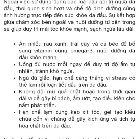
Ngoài việc sử dụng đúng các loại dầu gội trị ngứa da
đầu, thói quen sinh hoạt và chế độ dinh dưỡng cũng
ảnh hưởng trực tiếp đến sức khỏe da đầu. Sự kết hợp
giữa chăm sóc bên ngoài và nuôi dưỡng từ bên trong
sẽ giúp duy trì mái tóc khỏe mạnh, sạch ngứa lâu dài.
Ăn nhiều rau xanh, trái cây và cá béo để bổ
sung vitamin cùng omega-3, nuôi dưỡng da
đầu khỏe mạnh.
Uống đủ nước mỗi ngày để duy trì độ ẩm tự
nhiên, tránh khô ngứa.
Ngủ đủ giấc, hạn chế căng thẳng vì stress có
thể làm rối loạn tiết dầu trên da đầu.
Không đội mũ quá chặt hoặc trong thời gian
dài vì dễ gây bí bách, ẩm ướt, tạo điều kiện cho
nấm phát triển.
Hạn chế lạm dụng keo xịt tóc, gel tạo kiểu
chứa cồn vì chúng dễ gây kích ứng và tích tụ
hóa chất trên da đầu.