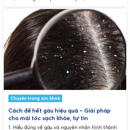
khuẩn. Tuy nhiên, khi lượng...
Chuyên trang sức khoẻ
Cách để hết gàu hiệu quả – Giải pháp
cho mái tóc sạch khỏe, tự tin
1. Hiểu đúng về gàu và nguyên nhân hình thành