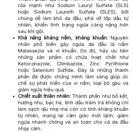
rửa mạnh như Sodium Lauryl Sulfate (SLS)
hoặc Sodium Laureth Sulfate (SLES), bởi
chúng dễ làm khô da đầu, phá vỡ lớp dầu tự
nhiên, khiến tình trạng ngứa càng nặng hơn
sau khi gội.
Khả năng kháng nấm, kháng khuẩn
: Nguyên
nhân phổ biến gây ngứa da đầu là nấm
Malassezia và vi khuẩn. Do đó, hãy ưu tiên
những sản phẩm có chứa hoạt chất như
Ketoconazole, Climbazole, Zinc Pyrithione
hoặc Selenium Sulfide. Đây là những thành
phần đã được chứng minh lâm sàng giúp ức
chế sự phát triển của vi nấm, loại bỏ gàu và
giảm ngứa hiệu quả.
Chiết xuất thiên nhiên
: Thành phần như bồ kết,
hương nhu, bạc hà, tinh dầu tràm trà không chỉ
làm sạch dịu nhẹ mà còn có tính kháng khuẩn
tự nhiên, mang lại cảm giác mát lạnh, giảm
ngứa nhanh chóng và an toàn cho cả da đầu
nhạy cảm.