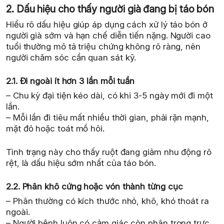
2. Dấu hiệu cho thấy người già đang bị táo bón
Hiểu rõ dấu hiệu giúp áp dụng cách xử lý táo bón ở
người già sớm và hạn chế diễn tiến nặng. Người cao
tuổi thường mô tả triệu chứng không rõ ràng, nên
người chăm sóc cần quan sát kỹ.
2.1. Đi ngoài ít hơn 3 lần mỗi tuần
– Chu kỳ đại tiện kéo dài, có khi 3-5 ngày mới đi một
lần.
– Mỗi lần đi tiêu mất nhiều thời gian, phải rặn mạnh,
mặt đỏ hoặc toát mồ hôi.
Tình trạng này cho thấy ruột đang giảm nhu động rõ
rệt, là dấu hiệu sớm nhất của táo bón.
2.2. Phân khô cứng hoặc vón thành từng cục
– Phân thường có kích thước nhỏ, khô, khó thoát ra
ngoài.
– Người bệnh luôn có cảm giác còn phân trong trực