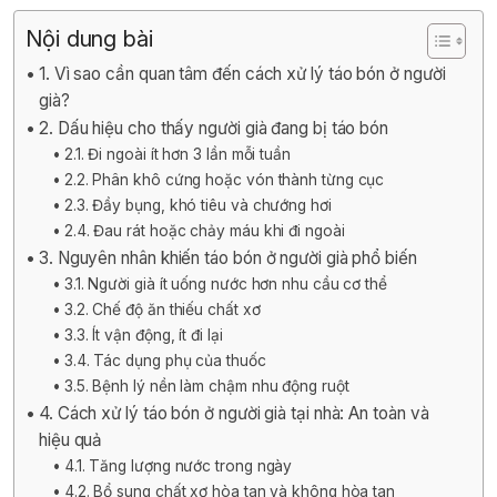
Nội dung bài
1. Vì sao cần quan tâm đến cách xử lý táo bón ở người
già?
2. Dấu hiệu cho thấy người già đang bị táo bón
2.1. Đi ngoài ít hơn 3 lần mỗi tuần
2.2. Phân khô cứng hoặc vón thành từng cục
2.3. Đầy bụng, khó tiêu và chướng hơi
2.4. Đau rát hoặc chảy máu khi đi ngoài
3. Nguyên nhân khiến táo bón ở người già phổ biến
3.1. Người già ít uống nước hơn nhu cầu cơ thể
3.2. Chế độ ăn thiếu chất xơ
3.3. Ít vận động, ít đi lại
3.4. Tác dụng phụ của thuốc
3.5. Bệnh lý nền làm chậm nhu động ruột
4. Cách xử lý táo bón ở người già tại nhà: An toàn và
hiệu quả
4.1. Tăng lượng nước trong ngày
4.2. Bổ sung chất xơ hòa tan và không hòa tan