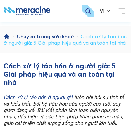
Skip
to
-
Chuyên trang sức khoẻ
-
Cách xử lý táo bón
content
ở người già: 5 Giải pháp hiệu quả và an toàn tại nhà
Cách xử lý táo bón ở người già: 5
Giải pháp hiệu quả và an toàn tại
nhà
Cách xử lý táo bón ở người già
luôn đòi hỏi sự tinh tế
và hiểu biết, bởi hệ tiêu hóa của người cao tuổi suy
giảm đáng kể. Bài viết phân tích toàn diện nguyên
nhân, dấu hiệu và các biện pháp khắc phục an toàn,
giúp cải thiện chất lượng sống cho người lớn tuổi.