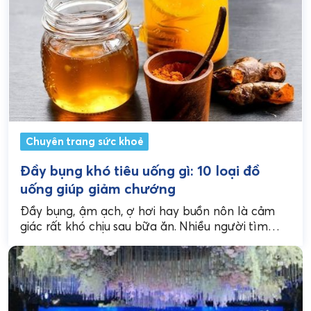
Chuyên trang sức khoẻ
Đầy bụng khó tiêu uống gì: 10 loại đồ
uống giúp giảm chướng
Đầy bụng, ậm ạch, ợ hơi hay buồn nôn là cảm
giác rất khó chịu sau bữa ăn. Nhiều người tìm
đến thuốc, nhưng đôi...