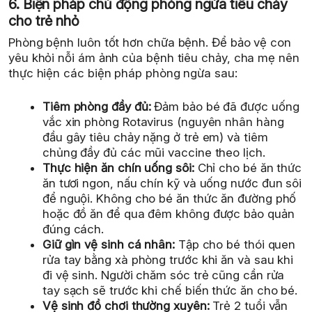
6. Biện pháp chủ động phòng ngừa tiêu chảy
cho trẻ nhỏ
Phòng bệnh luôn tốt hơn chữa bệnh. Để bảo vệ con
yêu khỏi nỗi ám ảnh của bệnh tiêu chảy, cha mẹ nên
thực hiện các biện pháp phòng ngừa sau:
Tiêm phòng đầy đủ:
Đảm bảo bé đã được uống
vắc xin phòng Rotavirus (nguyên nhân hàng
đầu gây tiêu chảy nặng ở trẻ em) và tiêm
chủng đầy đủ các mũi vaccine theo lịch.
Thực hiện ăn chín uống sôi:
Chỉ cho bé ăn thức
ăn tươi ngon, nấu chín kỹ và uống nước đun sôi
để nguội. Không cho bé ăn thức ăn đường phố
hoặc đồ ăn để qua đêm không được bảo quản
đúng cách.
Giữ gìn vệ sinh cá nhân:
Tập cho bé thói quen
rửa tay bằng xà phòng trước khi ăn và sau khi
đi vệ sinh. Người chăm sóc trẻ cũng cần rửa
tay sạch sẽ trước khi chế biến thức ăn cho bé.
Vệ sinh đồ chơi thường xuyên:
Trẻ 2 tuổi vẫn