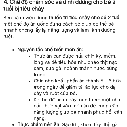
4. Chế độ chăm sóc và dinh dưỡng cho bé 2
tuổi bị tiêu chảy
Bên cạnh việc dùng
thuốc trị tiêu chảy cho bé 2 tuổi
,
một chế độ ăn uống đúng cách sẽ giúp cơ thể bé
nhanh chóng lấy lại năng lượng và làm lành đường
ruột.
Nguyên tắc chế biến món ăn:
Thức ăn cần được nấu chín kỹ, mềm,
lỏng và dễ tiêu hóa như cháo thịt nạc
băm, súp gà, hoành thánh nước dùng
trong.
Chia nhỏ khẩu phần ăn thành 5 – 6 bữa
trong ngày để giảm tải áp lực cho dạ
dày và ruột của bé.
Khi bé đỡ tiêu chảy, nên thêm một chút
dầu thực vật vào món ăn để cung cấp
năng lượng giúp bé nhanh phục hồi cân
nặng.
Thực phẩm nên ăn:
Gạo lứt, khoai tây, thịt gà,