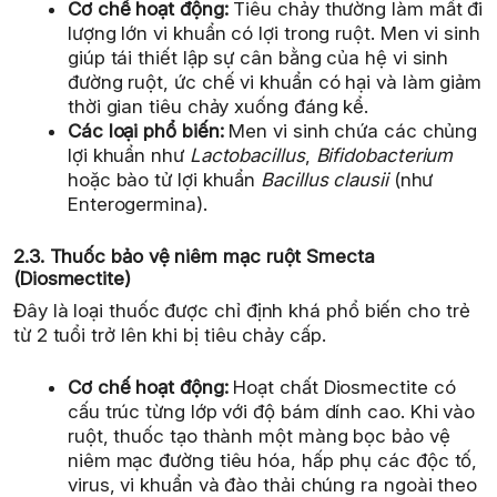
Cơ chế hoạt động:
Tiêu chảy thường làm mất đi
lượng lớn vi khuẩn có lợi trong ruột. Men vi sinh
giúp tái thiết lập sự cân bằng của hệ vi sinh
đường ruột, ức chế vi khuẩn có hại và làm giảm
thời gian tiêu chảy xuống đáng kể.
Các loại phổ biến:
Men vi sinh chứa các chủng
lợi khuẩn như
Lactobacillus
,
Bifidobacterium
hoặc bào tử lợi khuẩn
Bacillus clausii
(như
Enterogermina).
2.3. Thuốc bảo vệ niêm mạc ruột Smecta
(Diosmectite)
Đây là loại thuốc được chỉ định khá phổ biến cho trẻ
từ 2 tuổi trở lên khi bị tiêu chảy cấp.
Cơ chế hoạt động:
Hoạt chất Diosmectite có
cấu trúc từng lớp với độ bám dính cao. Khi vào
ruột, thuốc tạo thành một màng bọc bảo vệ
niêm mạc đường tiêu hóa, hấp phụ các độc tố,
virus, vi khuẩn và đào thải chúng ra ngoài theo