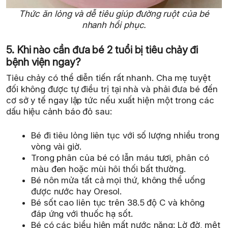
Thức ăn lỏng và dễ tiêu giúp đường ruột của bé
nhanh hồi phục.
5. Khi nào cần đưa bé 2 tuổi bị tiêu chảy đi
bệnh viện ngay?
Tiêu chảy có thể diễn tiến rất nhanh. Cha mẹ tuyệt
đối không được tự điều trị tại nhà và phải đưa bé đến
cơ sở y tế ngay lập tức nếu xuất hiện một trong các
dấu hiệu cảnh báo đỏ sau:
Bé đi tiêu lỏng liên tục với số lượng nhiều trong
vòng vài giờ.
Trong phân của bé có lẫn máu tươi, phân có
màu đen hoặc mùi hôi thối bất thường.
Bé nôn mửa tất cả mọi thứ, không thể uống
được nước hay Oresol.
Bé sốt cao liên tục trên 38.5 độ C và không
đáp ứng với thuốc hạ sốt.
Bé có các biểu hiện mất nước nặng: Lờ đờ, mệt