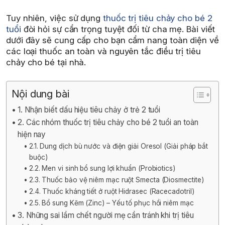
Tuy nhiên, việc sử dụng
thuốc trị tiêu chảy cho bé 2
tuổi
đòi hỏi sự cẩn trọng tuyệt đối từ cha mẹ. Bài viết
dưới đây sẽ cung cấp cho bạn cẩm nang toàn diện về
các loại thuốc an toàn và nguyên tắc điều trị tiêu
chảy cho bé tại nhà.
Nội dung bài
1. Nhận biết dấu hiệu tiêu chảy ở trẻ 2 tuổi
2. Các nhóm thuốc trị tiêu chảy cho bé 2 tuổi an toàn
hiện nay
2.1. Dung dịch bù nước và điện giải Oresol (Giải pháp bắt
buộc)
2.2. Men vi sinh bổ sung lợi khuẩn (Probiotics)
2.3. Thuốc bảo vệ niêm mạc ruột Smecta (Diosmectite)
2.4. Thuốc kháng tiết ở ruột Hidrasec (Racecadotril)
2.5. Bổ sung Kẽm (Zinc) – Yếu tố phục hồi niêm mạc
3. Những sai lầm chết người mẹ cần tránh khi trị tiêu