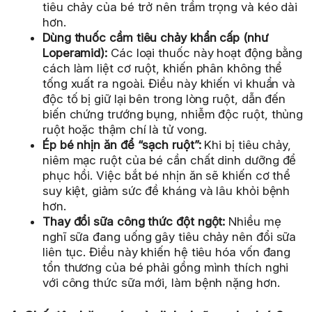
tiêu chảy của bé trở nên trầm trọng và kéo dài
hơn.
Dùng thuốc cầm tiêu chảy khẩn cấp (như
Loperamid):
Các loại thuốc này hoạt động bằng
cách làm liệt cơ ruột, khiến phân không thể
tống xuất ra ngoài. Điều này khiến vi khuẩn và
độc tố bị giữ lại bên trong lòng ruột, dẫn đến
biến chứng trướng bụng, nhiễm độc ruột, thủng
ruột hoặc thậm chí là tử vong.
Ép bé nhịn ăn để “sạch ruột”:
Khi bị tiêu chảy,
niêm mạc ruột của bé cần chất dinh dưỡng để
phục hồi. Việc bắt bé nhịn ăn sẽ khiến cơ thể
suy kiệt, giảm sức đề kháng và lâu khỏi bệnh
hơn.
Thay đổi sữa công thức đột ngột:
Nhiều mẹ
nghĩ sữa đang uống gây tiêu chảy nên đổi sữa
liên tục. Điều này khiến hệ tiêu hóa vốn đang
tổn thương của bé phải gồng mình thích nghi
với công thức sữa mới, làm bệnh nặng hơn.