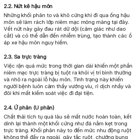
2.2. Nứt kẽ hậu môn
Những khối phân to và khô cứng khi đi qua ống hậu
môn sẽ làm rách lớp niêm mạc mỏng màng tại đây.
Vết nứt này gây đau rát dữ dội (cảm giác như dao
cắt) và có thể dẫn đến nhiễm trùng, tạo thành các ổ
áp xe hậu môn nguy hiểm.
2.3. Sa trực tràng
Việc rặn quá mức trong thời gian dài khiến một phần
niêm mạc trực tràng bị tuột ra khỏi vị trí bình thường
và nhô ra ngoài lỗ hậu môn. Tình trạng này khiến
người bệnh luôn cảm thấy vướng víu, rỉ dịch nhầy và
đôi khi mất kiểm soát việc đi đại tiện.
2.4. Ứ phân (U phân)
Chất thải tích tụ quá lâu sẽ mất nước hoàn toàn, kết
dính lại thành một khối cứng như đá nằm kẹt trong
trực tràng. Khối phân này to đến mức nhu động ruột
không thể đẩy ra ngoài, gây tắc ruột, chướng bụng