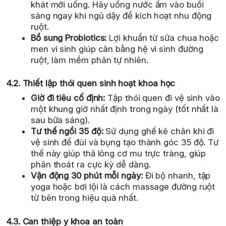
khát mới uống. Hãy uống nước ấm vào buổi
sáng ngay khi ngủ dậy để kích hoạt nhu động
ruột.
Bổ sung Probiotics:
Lợi khuẩn từ sữa chua hoặc
men vi sinh giúp cân bằng hệ vi sinh đường
ruột, làm mềm phân tự nhiên.
4.2. Thiết lập thói quen sinh hoạt khoa học
Giờ đi tiêu cố định:
Tập thói quen đi vệ sinh vào
một khung giờ nhất định trong ngày (tốt nhất là
sau bữa sáng).
Tư thế ngồi 35 độ:
Sử dụng ghế kê chân khi đi
vệ sinh để đùi và bụng tạo thành góc 35 độ. Tư
thế này giúp thả lỏng cơ mu trực tràng, giúp
phân thoát ra cực kỳ dễ dàng.
Vận động 30 phút mỗi ngày:
Đi bộ nhanh, tập
yoga hoặc bơi lội là cách massage đường ruột
từ bên trong hiệu quả nhất.
4.3. Can thiệp y khoa an toàn