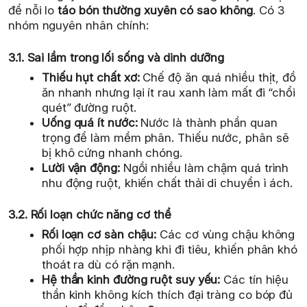
để nỗi lo
táo bón thường xuyên có sao không
. Có 3
nhóm nguyên nhân chính:
3.1. Sai lầm trong lối sống và dinh dưỡng
Thiếu hụt chất xơ:
Chế độ ăn quá nhiều thịt, đồ
ăn nhanh nhưng lại ít rau xanh làm mất đi “chổi
quét” đường ruột.
Uống quá ít nước:
Nước là thành phần quan
trọng để làm mềm phân. Thiếu nước, phân sẽ
bị khô cứng nhanh chóng.
Lười vận động:
Ngồi nhiều làm chậm quá trình
nhu động ruột, khiến chất thải di chuyển ì ách.
3.2. Rối loạn chức năng cơ thể
Rối loạn cơ sàn chậu:
Các cơ vùng chậu không
phối hợp nhịp nhàng khi đi tiêu, khiến phân khó
thoát ra dù có rặn mạnh.
Hệ thần kinh đường ruột suy yếu:
Các tín hiệu
thần kinh không kích thích đại tràng co bóp đủ