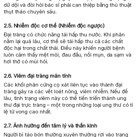
dữ dội và đòi hỏi bác sĩ phải can thiệp bằng thủ thuật
thụt tháo chuyên sâu.
2.5. Nhiễm độc cơ thể (Nhiễm độc ngược)
Đại tràng có chức năng tái hấp thu nước. Khi phân
nằm lại quá lâu, cơ thể sẽ tái hấp thu cả các chất
độc hại trong chất thải. Điều này khiến người bệnh
luôn cảm thấy mệt mỏi, đau đầu, nổi mụn, da sạm và
hơi thở có mùi hôi.
2.6. Viêm đại tràng mãn tính
Các khối phân cứng cọ xát liên tục vào thành đại
tràng gây ra các vết loét nông, viêm nhiễm. Nếu để
lâu, tình trạng viêm này có thể tiến triển thành ung
thư đại trực tràng – một trong những loại ung thư có tỉ
lệ tử vong cao nhất.
2.7. Ảnh hưởng đến tâm lý và thần kinh
Người bị táo bón thường xuyên thường rơi vào trạng