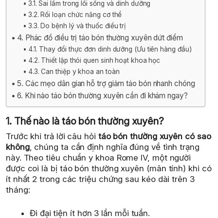
3.1. Sai lầm trong lối sống và dinh dưỡng
3.2. Rối loạn chức năng cơ thể
3.3. Do bệnh lý và thuốc điều trị
4. Phác đồ điều trị táo bón thường xuyên dứt điểm
4.1. Thay đổi thực đơn dinh dưỡng (Ưu tiên hàng đầu)
4.2. Thiết lập thói quen sinh hoạt khoa học
4.3. Can thiệp y khoa an toàn
5. Các mẹo dân gian hỗ trợ giảm táo bón nhanh chóng
6. Khi nào táo bón thường xuyên cần đi khám ngay?
1. Thế nào là táo bón thường xuyên?
Trước khi trả lời câu hỏi
táo bón thường xuyên có sao
không
, chúng ta cần định nghĩa đúng về tình trạng
này. Theo tiêu chuẩn y khoa Rome IV, một người
được coi là bị táo bón thường xuyên (mãn tính) khi có
ít nhất 2 trong các triệu chứng sau kéo dài trên 3
tháng:
Đi đại tiện ít hơn 3 lần mỗi tuần.