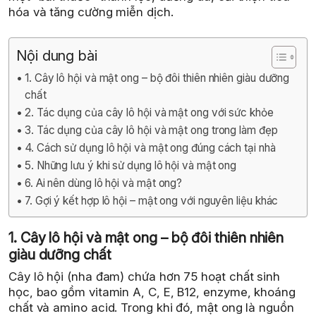
hóa và tăng cường miễn dịch.
Nội dung bài
1. Cây lô hội và mật ong – bộ đôi thiên nhiên giàu dưỡng
chất
2. Tác dụng của cây lô hội và mật ong với sức khỏe
3. Tác dụng của cây lô hội và mật ong trong làm đẹp
4. Cách sử dụng lô hội và mật ong đúng cách tại nhà
5. Những lưu ý khi sử dụng lô hội và mật ong
6. Ai nên dùng lô hội và mật ong?
7. Gợi ý kết hợp lô hội – mật ong với nguyên liệu khác
1. Cây lô hội và mật ong – bộ đôi thiên nhiên
giàu dưỡng chất
Cây lô hội (nha đam) chứa hơn 75 hoạt chất sinh
học, bao gồm vitamin A, C, E, B12, enzyme, khoáng
chất và amino acid. Trong khi đó, mật ong là nguồn