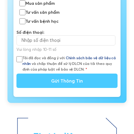
Mua sản phẩm
Tư vấn sản phẩm
Tư vấn bệnh học
Số điện thoại:
Vui lòng nhập 10-11 số
Tôi đã đọc và đồng ý với
Chính sách bảo vệ dữ liệu cá
nhân
và chấp thuận để xử lý DLCN của tôi theo quy
định của pháp luật về bảo vệ DLCN.
*
Gửi Thông Tin