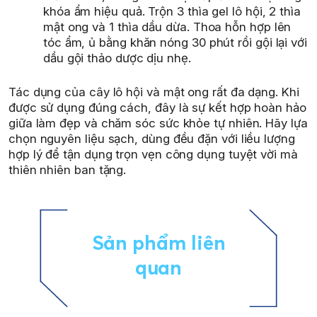
khóa ẩm hiệu quả. Trộn 3 thìa gel lô hội, 2 thìa
mật ong và 1 thìa dầu dừa. Thoa hỗn hợp lên
tóc ẩm, ủ bằng khăn nóng 30 phút rồi gội lại với
dầu gội thảo dược dịu nhẹ.
Tác dụng của cây lô hội và mật ong rất đa dạng. Khi
được sử dụng đúng cách, đây là sự kết hợp hoàn hảo
giữa làm đẹp và chăm sóc sức khỏe tự nhiên. Hãy lựa
chọn nguyên liệu sạch, dùng đều đặn với liều lượng
hợp lý để tận dụng trọn vẹn công dụng tuyệt vời mà
thiên nhiên ban tặng.
Sản phẩm liên
quan