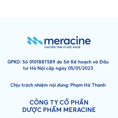
GPKD: Số 0101887589 do Sở Kế hoạch và Đầu
tư Hà Nội cấp ngày 05/01/2023
Chịu trách nhiệm nội dung: Phạm Hà Thanh
CÔNG TY CỔ PHẦN
DƯỢC PHẨM MERACINE