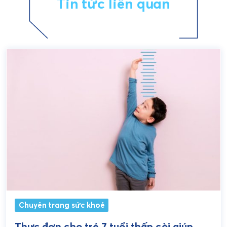
Tin tức liên quan
Chuyên trang sức khoẻ
Thực đơn cho trẻ 7 tuổi thấp còi giúp