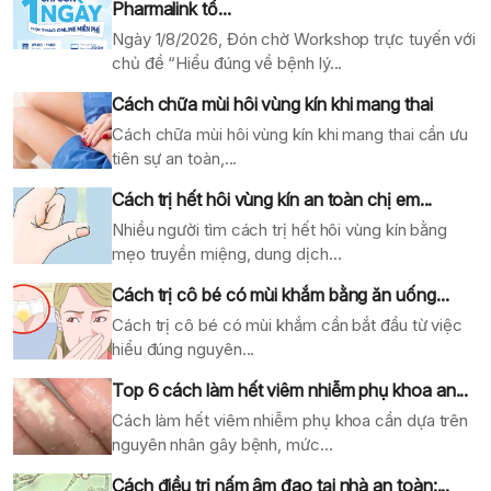
Pharmalink tổ...
Ngày 1/8/2026, Đón chờ Workshop trực tuyến với
chủ đề “Hiểu đúng về bệnh lý...
Cách chữa mùi hôi vùng kín khi mang thai
Cách chữa mùi hôi vùng kín khi mang thai cần ưu
tiên sự an toàn,...
Cách trị hết hôi vùng kín an toàn chị em...
Nhiều người tìm cách trị hết hôi vùng kín bằng
mẹo truyền miệng, dung dịch...
Cách trị cô bé có mùi khắm bằng ăn uống...
Cách trị cô bé có mùi khắm cần bắt đầu từ việc
hiểu đúng nguyên...
Top 6 cách làm hết viêm nhiễm phụ khoa an...
Cách làm hết viêm nhiễm phụ khoa cần dựa trên
nguyên nhân gây bệnh, mức...
Cách điều trị nấm âm đao tại nhà an toàn:...