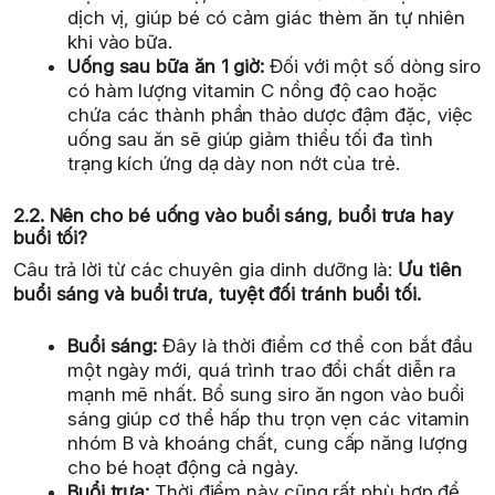
dịch vị, giúp bé có cảm giác thèm ăn tự nhiên
khi vào bữa.
Uống sau bữa ăn 1 giờ:
Đối với một số dòng siro
có hàm lượng vitamin C nồng độ cao hoặc
chứa các thành phần thảo dược đậm đặc, việc
uống sau ăn sẽ giúp giảm thiểu tối đa tình
trạng kích ứng dạ dày non nớt của trẻ.
2.2. Nên cho bé uống vào buổi sáng, buổi trưa hay
buổi tối?
Câu trả lời từ các chuyên gia dinh dưỡng là:
Ưu tiên
buổi sáng và buổi trưa, tuyệt đối tránh buổi tối.
Buổi sáng:
Đây là thời điểm cơ thể con bắt đầu
một ngày mới, quá trình trao đổi chất diễn ra
mạnh mẽ nhất. Bổ sung siro ăn ngon vào buổi
sáng giúp cơ thể hấp thu trọn vẹn các vitamin
nhóm B và khoáng chất, cung cấp năng lượng
cho bé hoạt động cả ngày.
Buổi trưa:
Thời điểm này cũng rất phù hợp để