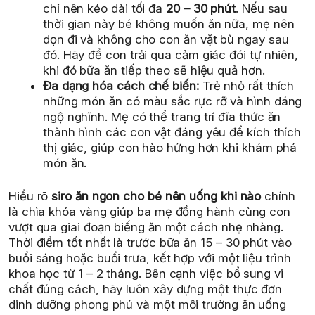
chỉ nên kéo dài tối đa
20 – 30 phút
. Nếu sau
thời gian này bé không muốn ăn nữa, mẹ nên
dọn đi và không cho con ăn vặt bù ngay sau
đó. Hãy để con trải qua cảm giác đói tự nhiên,
khi đó bữa ăn tiếp theo sẽ hiệu quả hơn.
Đa dạng hóa cách chế biến:
Trẻ nhỏ rất thích
những món ăn có màu sắc rực rỡ và hình dáng
ngộ nghĩnh. Mẹ có thể trang trí đĩa thức ăn
thành hình các con vật đáng yêu để kích thích
thị giác, giúp con hào hứng hơn khi khám phá
món ăn.
Hiểu rõ
siro ăn ngon cho bé nên uống khi nào
chính
là chìa khóa vàng giúp ba mẹ đồng hành cùng con
vượt qua giai đoạn biếng ăn một cách nhẹ nhàng.
Thời điểm tốt nhất là trước bữa ăn 15 – 30 phút vào
buổi sáng hoặc buổi trưa, kết hợp với một liệu trình
khoa học từ 1 – 2 tháng. Bên cạnh việc bổ sung vi
chất đúng cách, hãy luôn xây dựng một thực đơn
dinh dưỡng phong phú và một môi trường ăn uống