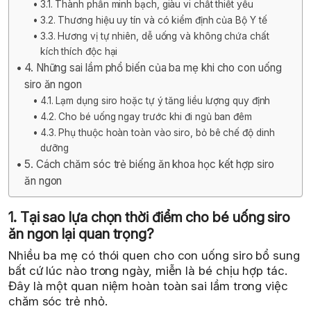
3.1. Thành phần minh bạch, giàu vi chất thiết yếu
3.2. Thương hiệu uy tín và có kiểm định của Bộ Y tế
3.3. Hương vị tự nhiên, dễ uống và không chứa chất
kích thích độc hại
4. Những sai lầm phổ biến của ba mẹ khi cho con uống
siro ăn ngon
4.1. Lạm dụng siro hoặc tự ý tăng liều lượng quy định
4.2. Cho bé uống ngay trước khi đi ngủ ban đêm
4.3. Phụ thuộc hoàn toàn vào siro, bỏ bê chế độ dinh
dưỡng
5. Cách chăm sóc trẻ biếng ăn khoa học kết hợp siro
ăn ngon
1. Tại sao lựa chọn thời điểm cho bé uống siro
ăn ngon lại quan trọng?
Nhiều ba mẹ có thói quen cho con uống siro bổ sung
bất cứ lúc nào trong ngày, miễn là bé chịu hợp tác.
Đây là một quan niệm hoàn toàn sai lầm trong việc
chăm sóc trẻ nhỏ.