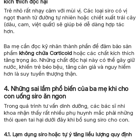
kích thích độc hại
Trẻ nhỏ rất nhạy cảm với mùi vị. Các loại siro có vị
ngọt thanh từ đường tự nhiên hoặc chiết xuất trái cây
(dâu, cam, việt quất) sẽ giúp bé dễ dàng hợp tác
hơn.
Ba mẹ cần đọc kỹ nhãn thành phần để đảm bảo sản
phẩm
không chứa Corticoid
hoặc các chất kích thích
tăng trọng ảo. Những chất độc hại này có thể gây giữ
nước, khiến trẻ béo bệu, tăng cân giả và nguy hiểm
hơn là suy tuyến thượng thận.
4. Những sai lầm phổ biến của ba mẹ khi cho
con uống siro ăn ngon
Trong quá trình tư vấn dinh dưỡng, các bác sĩ nhi
khoa nhận thấy rất nhiều phụ huynh mắc phải những
thói quen tai hại dưới đây khi bổ sung siro cho con.
4.1. Lạm dụng siro hoặc tự ý tăng liều lượng quy định