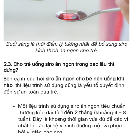
Buổi sáng là thời điểm lý tưởng nhất để bổ sung siro
kích thích ăn ngon cho trẻ.
2.3. Cho trẻ uống siro ăn ngon trong bao lâu thì
dừng?
Bên cạnh câu hỏi
siro ăn ngon cho bé nên uống khi
nào
, thì liệu trình sử dụng cũng là yếu tố quyết định
đến sự an toàn của trẻ.
Một liệu trình sử dụng siro ăn ngon tiêu chuẩn
thường kéo dài từ
1 đến 2 tháng
(khoảng 4 – 8
tuần). Đây là khoảng thời gian vừa đủ để các vi
chất tái tạo lại hệ vi sinh đường ruột và phục
hồi vị giác cho con.