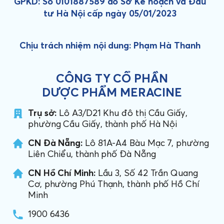
GPKD: Số 0101887589 do Sở Kế hoạch và Đầu
tư Hà Nội cấp ngày 05/01/2023
Chịu trách nhiệm nội dung: Phạm Hà Thanh
CÔNG TY CỔ PHẦN
DƯỢC PHẨM MERACINE
Trụ sở:
Lô A3/D21 Khu đô thị Cầu Giấy,
phường Cầu Giấy, thành phố Hà Nội
CN Đà Nẵng:
Lô 81A-A4 Bàu Mạc 7, phường
Liên Chiểu, thành phố Đà Nẵng
CN Hồ Chí Minh:
Lầu 3, Số 42 Trần Quang
Cơ, phường Phú Thạnh, thành phố Hồ Chí
Minh
1900 6436