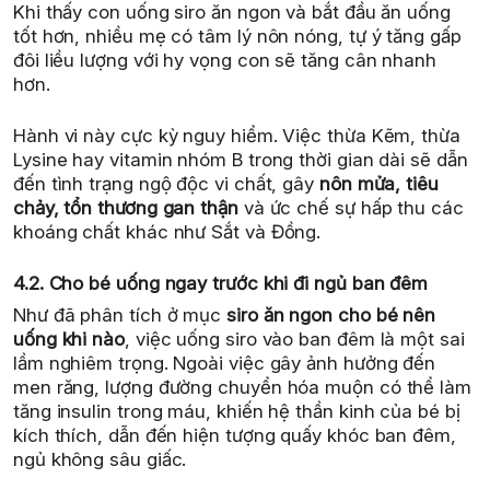
Khi thấy con uống siro ăn ngon và bắt đầu ăn uống
tốt hơn, nhiều mẹ có tâm lý nôn nóng, tự ý tăng gấp
đôi liều lượng với hy vọng con sẽ tăng cân nhanh
hơn.
Hành vi này cực kỳ nguy hiểm. Việc thừa Kẽm, thừa
Lysine hay vitamin nhóm B trong thời gian dài sẽ dẫn
đến tình trạng ngộ độc vi chất, gây
nôn mửa, tiêu
chảy, tổn thương gan thận
và ức chế sự hấp thu các
khoáng chất khác như Sắt và Đồng.
4.2. Cho bé uống ngay trước khi đi ngủ ban đêm
Như đã phân tích ở mục
siro ăn ngon cho bé nên
uống khi nào
, việc uống siro vào ban đêm là một sai
lầm nghiêm trọng. Ngoài việc gây ảnh hưởng đến
men răng, lượng đường chuyển hóa muộn có thể làm
tăng insulin trong máu, khiến hệ thần kinh của bé bị
kích thích, dẫn đến hiện tượng quấy khóc ban đêm,
ngủ không sâu giấc.