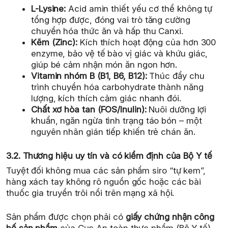
L-Lysine:
Acid amin thiết yếu cơ thể không tự
tổng hợp được, đóng vai trò tăng cường
chuyển hóa thức ăn và hấp thu Canxi.
Kẽm (Zinc):
Kích thích hoạt động của hơn 300
enzyme, bảo vệ tế bào vị giác và khứu giác,
giúp bé cảm nhận món ăn ngon hơn.
Vitamin nhóm B (B1, B6, B12):
Thúc đẩy chu
trình chuyển hóa carbohydrate thành năng
lượng, kích thích cảm giác nhanh đói.
Chất xơ hòa tan (FOS/Inulin):
Nuôi dưỡng lợi
khuẩn, ngăn ngừa tình trạng táo bón – một
nguyên nhân gián tiếp khiến trẻ chán ăn.
3.2. Thương hiệu uy tín và có kiểm định của Bộ Y tế
Tuyệt đối không mua các sản phẩm siro “tự kem”,
hàng xách tay không rõ nguồn gốc hoặc các bài
thuốc gia truyền trôi nổi trên mạng xã hội.
Sản phẩm được chọn phải có
giấy chứng nhận công