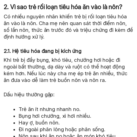
2. Vì sao trẻ rối loạn tiêu hóa ăn vào là nôn?
Có nhiều nguyên nhân khiến trẻ bị rối loạn tiêu hóa
ăn vào là nôn. Cha mẹ nên quan sát thời điểm nôn,
số lần nôn, thức ăn trước đó và triệu chứng đi kèm để
định hướng xử lý.
2.1. Hệ tiêu hóa đang bị kích ứng
Khi trẻ bị đầy bụng, khó tiêu, chướng hơi hoặc đi
ngoài bất thường, dạ dày và ruột có thể hoạt động
kém hơn. Nếu lúc này cha mẹ ép trẻ ăn nhiều, thức
ăn đưa vào dễ làm trẻ buồn nôn và nôn ra.
Dấu hiệu thường gặp:
Trẻ ăn ít nhưng nhanh no.
Bụng hơi chướng, xì hơi nhiều.
Hay ợ, buồn nôn.
Đi ngoài phân lỏng hoặc phân sống.
Nôn sau khi ăn no hoặc ăn món khó tiêu.