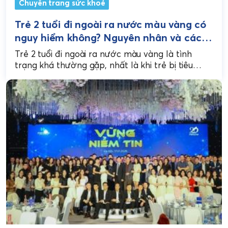
Chuyên trang sức khoẻ
Trẻ 2 tuổi đi ngoài ra nước màu vàng có
nguy hiểm không? Nguyên nhân và cách
xử lý
Trẻ 2 tuổi đi ngoài ra nước màu vàng là tình
trạng khá thường gặp, nhất là khi trẻ bị tiêu
chảy cấp, rối loạn...