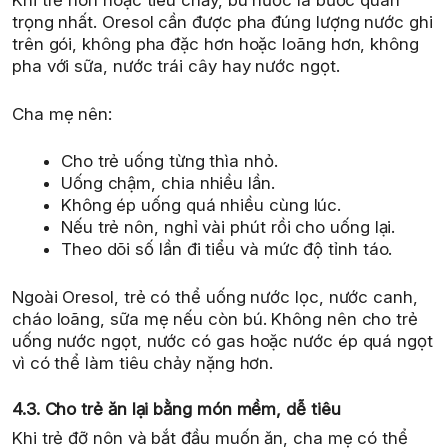
Khi trẻ nôn hoặc tiêu chảy, bù nước là bước quan
trọng nhất. Oresol cần được pha đúng lượng nước ghi
trên gói, không pha đặc hơn hoặc loãng hơn, không
pha với sữa, nước trái cây hay nước ngọt.
Cha mẹ nên:
Cho trẻ uống từng thìa nhỏ.
Uống chậm, chia nhiều lần.
Không ép uống quá nhiều cùng lúc.
Nếu trẻ nôn, nghỉ vài phút rồi cho uống lại.
Theo dõi số lần đi tiểu và mức độ tỉnh táo.
Ngoài Oresol, trẻ có thể uống nước lọc, nước canh,
cháo loãng, sữa mẹ nếu còn bú. Không nên cho trẻ
uống nước ngọt, nước có gas hoặc nước ép quá ngọt
vì có thể làm tiêu chảy nặng hơn.
4.3. Cho trẻ ăn lại bằng món mềm, dễ tiêu
Khi trẻ đỡ nôn và bắt đầu muốn ăn, cha mẹ có thể