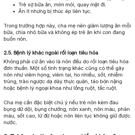
Trẻ sợ bữa ăn, mím môi, quay mặt đi.
Ăn ít nhưng bị thúc ép liên tục.
Trong trường hợp này, cha mẹ nên giảm lượng ăn mỗi
bữa, chia nhỏ bữa và không ép trẻ ăn khi con đang
buồn nôn.
2.5. Bệnh lý khác ngoài rối loạn tiêu hóa
Không phải cứ ăn vào là nôn đều do rối loạn tiêu hóa
đơn thuần. Một số tình trạng khác cũng có thể gây
nôn như viêm họng, viêm tai, ho nhiều, sốt, nhiễm
trùng, trào ngược dạ dày thực quản, táo bón nặng
hoặc bệnh lý ngoại khoa như lồng ruột, tắc ruột.
Cha mẹ cần đặc biệt chú ý nếu trẻ nôn kèm đau
bụng dữ dội, bụng chướng, nôn xanh, nôn máu, phân
máu, sốt cao, lừ đừ hoặc nôn liên tục không giữ được
nước.