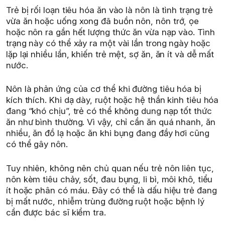
Trẻ bị rối loạn tiêu hóa ăn vào là nôn là tình trạng trẻ
vừa ăn hoặc uống xong đã buồn nôn, nôn trớ, ọe
hoặc nôn ra gần hết lượng thức ăn vừa nạp vào. Tình
trạng này có thể xảy ra một vài lần trong ngày hoặc
lặp lại nhiều lần, khiến trẻ mệt, sợ ăn, ăn ít và dễ mất
nước.
Nôn là phản ứng của cơ thể khi đường tiêu hóa bị
kích thích. Khi dạ dày, ruột hoặc hệ thần kinh tiêu hóa
đang “khó chịu”, trẻ có thể không dung nạp tốt thức
ăn như bình thường. Vì vậy, chỉ cần ăn quá nhanh, ăn
nhiều, ăn đồ lạ hoặc ăn khi bụng đang đầy hơi cũng
có thể gây nôn.
Tuy nhiên, không nên chủ quan nếu trẻ nôn liên tục,
nôn kèm tiêu chảy, sốt, đau bụng, li bì, môi khô, tiểu
ít hoặc phân có máu. Đây có thể là dấu hiệu trẻ đang
bị mất nước, nhiễm trùng đường ruột hoặc bệnh lý
cần được bác sĩ kiểm tra.