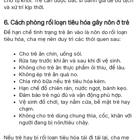
chờ tự khỏi. Trẻ cần được bác sĩ đánh giá để bù dịch
và xử trí kịp thời.
6. Cách phòng rối loạn tiêu hóa gây nôn ở trẻ
Để hạn chế tình trạng trẻ ăn vào là nôn do rối loạn
tiêu hóa, cha mẹ nên duy trì các thói quen sau:
Cho trẻ ăn chín, uống sôi.
Rửa tay trước khi ăn và sau khi đi vệ sinh.
Không cho trẻ ăn thực phẩm ôi thiu, để lâu.
Không ép trẻ ăn quá no.
Chia nhỏ bữa nếu trẻ tiêu hóa kém.
Hạn chế đồ chiên rán, nước ngọt, bánh kẹo.
Đảm bảo trẻ ngủ đủ và vận động phù hợp.
Vệ sinh đồ chơi, tay nắm cửa, bề mặt trẻ hay
chạm.
Không cho trẻ dùng chung thìa, cốc, khăn với
người đang bị nôn/tiêu chảy.
Nếu trẻ hay bị rối loạn tiêu hóa tái đi tái lại, cha mẹ