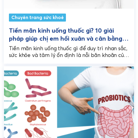
Chuyên trang sức khoẻ
Tiền mãn kinh uống thuốc gì? 10 giải
pháp giúp chị em hồi xuân và cân bằng
nội tiết
Tiền mãn kinh uống thuốc gì để duy trì nhan sắc,
sức khỏe và tâm lý ổn định là nỗi băn khoăn của
hầu hết...