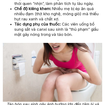
thói quen “nhịn”, làm phân tích tụ lâu ngày.
Chế độ kiêng khem:
Nhiều mẹ bị ép ăn quá
nhiều đạm (thịt kho nghệ, móng giò) mà thiếu
hụt rau xanh và chất xơ.
Tác dụng phụ của thuốc:
Các viên uống bổ
sung sắt và canxi sau sinh là “thủ phạm” giấu
mặt gây nóng trong và táo bón.
Táo bón sau sinh gây ảnh hưởng lớn đến tâm lý và