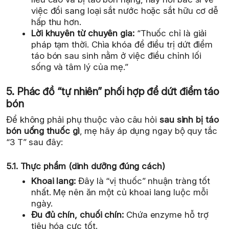
việc đổi sang loại sắt nước hoặc sắt hữu cơ dễ
hấp thu hơn.
Lời khuyên từ chuyên gia:
“Thuốc chỉ là giải
pháp tạm thời. Chìa khóa để điều trị dứt điểm
táo bón sau sinh nằm ở việc điều chỉnh lối
sống và tâm lý của mẹ.”
5. Phác đồ “tự nhiên” phối hợp để dứt điểm táo
bón
Để không phải phụ thuộc vào câu hỏi
sau sinh bị táo
bón uống thuốc gì
, mẹ hãy áp dụng ngay bộ quy tắc
“3 T” sau đây:
5.1. Thực phẩm (dinh dưỡng đúng cách)
Khoai lang:
Đây là “vị thuốc” nhuận tràng tốt
nhất. Mẹ nên ăn một củ khoai lang luộc mỗi
ngày.
Đu đủ chín, chuối chín:
Chứa enzyme hỗ trợ
tiêu hóa cực tốt.