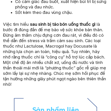
Có cảm giác đau buốt, xuất hiện búi trĩ bị sưng
phồng và đau nhức.
Sốt kèm theo đau vùng chậu.
Việc tìm hiểu
sau sinh bị táo bón uống thuốc gì
là
bước đi đúng đắn để mẹ bảo vệ sức khỏe bản thân.
Đừng âm thầm chịu đựng cơn đau rát, vì điều đó có
thể dẫn đến stress và trầm cảm sau sinh. Các loại
thuốc như Lactulose, Macrogol hay Docusate là
những lựa chọn an toàn, hiệu quả. Tuy nhiên, hãy
nhớ rằng thuốc chỉ là “công cụ” hỗ trợ lúc cấp bách.
Một chế độ ăn nhiều chất xơ, uống đủ nước và tinh
thần thoải mái mới là “phương thuốc” gốc rễ giúp mẹ
sớm lấy lại sự nhẹ nhàng. Chúc mẹ sớm hồi phục để
tận hưởng những giây phút ngọt ngào bên thiên thần
nhỏ!
Sản phẩm liên