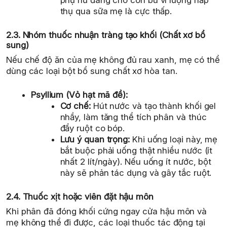
phụ nữ đang cho con bú vì lượng hấp
thụ qua sữa mẹ là cực thấp.
2.3. Nhóm thuốc nhuận tràng tạo khối (Chất xơ bổ
sung)
Nếu chế độ ăn của mẹ không đủ rau xanh, mẹ có thể
dùng các loại bột bổ sung chất xơ hòa tan.
Psyllium (Vỏ hạt mã đề):
Cơ chế:
Hút nước và tạo thành khối gel
nhầy, làm tăng thể tích phân và thúc
đẩy ruột co bóp.
Lưu ý quan trọng:
Khi uống loại này, mẹ
bắt buộc phải uống thật nhiều nước (ít
nhất 2 lít/ngày). Nếu uống ít nước, bột
này sẽ phản tác dụng và gây tắc ruột.
2.4. Thuốc xịt hoặc viên đặt hậu môn
Khi phân đã đóng khối cứng ngay cửa hậu môn và
mẹ không thể đi được, các loại thuốc tác động tại