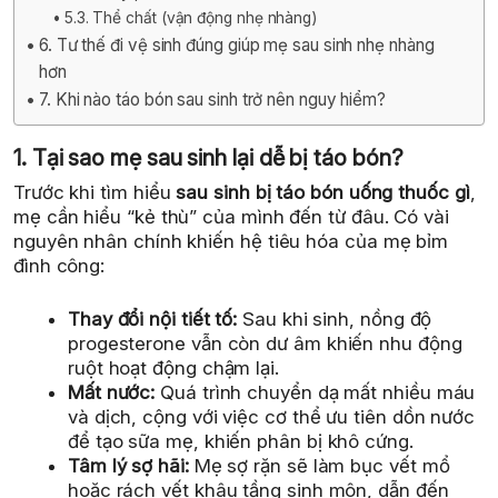
5.3. Thể chất (vận động nhẹ nhàng)
6. Tư thế đi vệ sinh đúng giúp mẹ sau sinh nhẹ nhàng
hơn
7. Khi nào táo bón sau sinh trở nên nguy hiểm?
1. Tại sao mẹ sau sinh lại dễ bị táo bón?
Trước khi tìm hiểu
sau sinh bị táo bón uống thuốc gì
,
mẹ cần hiểu “kẻ thù” của mình đến từ đâu. Có vài
nguyên nhân chính khiến hệ tiêu hóa của mẹ bỉm
đình công:
Thay đổi nội tiết tố:
Sau khi sinh, nồng độ
progesterone vẫn còn dư âm khiến nhu động
ruột hoạt động chậm lại.
Mất nước:
Quá trình chuyển dạ mất nhiều máu
và dịch, cộng với việc cơ thể ưu tiên dồn nước
để tạo sữa mẹ, khiến phân bị khô cứng.
Tâm lý sợ hãi:
Mẹ sợ rặn sẽ làm bục vết mổ
hoặc rách vết khâu tầng sinh môn, dẫn đến