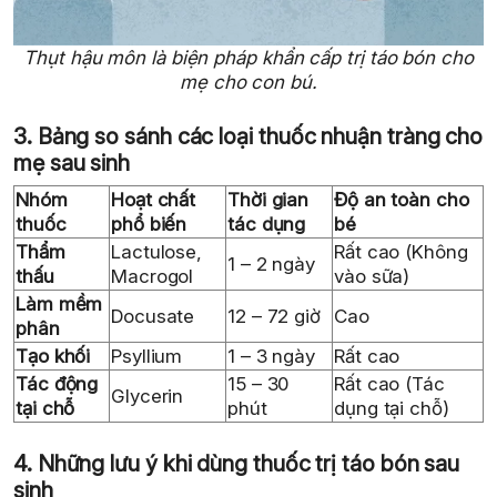
Thụt hậu môn là biện pháp khẩn cấp trị táo bón cho
mẹ cho con bú.
3. Bảng so sánh các loại thuốc nhuận tràng cho
mẹ sau sinh
Nhóm
Hoạt chất
Thời gian
Độ an toàn cho
thuốc
phổ biến
tác dụng
bé
Thẩm
Lactulose,
Rất cao (Không
1 – 2 ngày
thấu
Macrogol
vào sữa)
Làm mềm
Docusate
12 – 72 giờ
Cao
phân
Tạo khối
Psyllium
1 – 3 ngày
Rất cao
Tác động
15 – 30
Rất cao (Tác
Glycerin
tại chỗ
phút
dụng tại chỗ)
4. Những lưu ý khi dùng thuốc trị táo bón sau
sinh