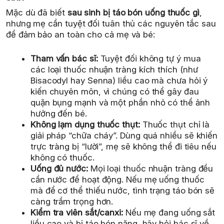
Mặc dù đã biết
sau sinh bị táo bón uống thuốc gì
,
nhưng mẹ cần tuyệt đối tuân thủ các nguyên tắc sau
để đảm bảo an toàn cho cả mẹ và bé:
Tham vấn bác sĩ:
Tuyệt đối không tự ý mua
các loại thuốc nhuận tràng kích thích (như
Bisacodyl hay Senna) liều cao mà chưa hỏi ý
kiến chuyên môn, vì chúng có thể gây đau
quặn bụng mạnh và một phần nhỏ có thể ảnh
hưởng đến bé.
Không lạm dụng thuốc thụt:
Thuốc thụt chỉ là
giải pháp “chữa cháy”. Dùng quá nhiều sẽ khiến
trực tràng bị “lười”, mẹ sẽ không thể đi tiêu nếu
không có thuốc.
Uống đủ nước:
Mọi loại thuốc nhuận tràng đều
cần nước để hoạt động. Nếu mẹ uống thuốc
mà để cơ thể thiếu nước, tình trạng táo bón sẽ
càng trầm trọng hơn.
Kiểm tra viên sắt/canxi:
Nếu mẹ đang uống sắt
liều cao và bị táo bón nặng, hãy hỏi bác sĩ về