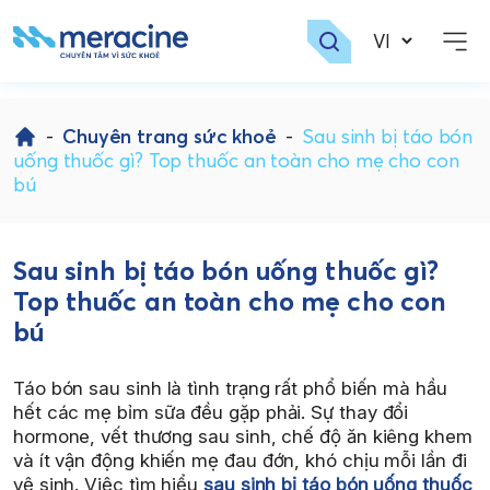
Skip
to
-
Chuyên trang sức khoẻ
-
Sau sinh bị táo bón
content
uống thuốc gì? Top thuốc an toàn cho mẹ cho con
bú
Sau sinh bị táo bón uống thuốc gì?
Top thuốc an toàn cho mẹ cho con
bú
Táo bón sau sinh là tình trạng rất phổ biến mà hầu
hết các mẹ bỉm sữa đều gặp phải. Sự thay đổi
hormone, vết thương sau sinh, chế độ ăn kiêng khem
và ít vận động khiến mẹ đau đớn, khó chịu mỗi lần đi
vệ sinh. Việc tìm hiểu
sau sinh bị táo bón uống thuốc