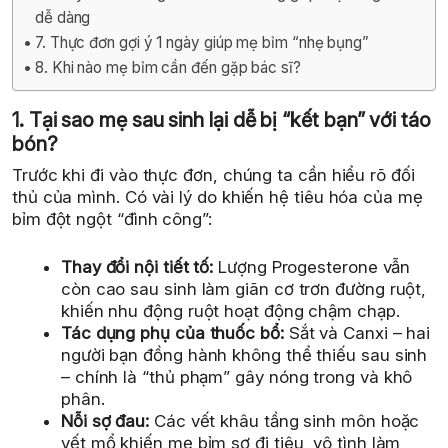
dễ dàng
7. Thực đơn gợi ý 1 ngày giúp mẹ bỉm “nhẹ bụng”
8. Khi nào mẹ bỉm cần đến gặp bác sĩ?
1. Tại sao mẹ sau sinh lại dễ bị “kết bạn” với táo
bón?
Trước khi đi vào thực đơn, chúng ta cần hiểu rõ đối
thủ của mình. Có vài lý do khiến hệ tiêu hóa của mẹ
bỉm đột ngột “đình công”:
Thay đổi nội tiết tố:
Lượng Progesterone vẫn
còn cao sau sinh làm giãn cơ trơn đường ruột,
khiến nhu động ruột hoạt động chậm chạp.
Tác dụng phụ của thuốc bổ:
Sắt và Canxi – hai
người bạn đồng hành không thể thiếu sau sinh
– chính là “thủ phạm” gây nóng trong và khô
phân.
Nỗi sợ đau:
Các vết khâu tầng sinh môn hoặc
vết mổ khiến mẹ bỉm sợ đi tiêu, vô tình làm