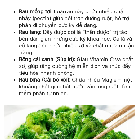
Rau mồng tơi:
Loại rau này chứa nhiều chất
nhầy (pectin) giúp bôi trơn đường ruột, hỗ trợ
phân di chuyển cực kỳ dễ dàng.
Rau lang:
Đây được coi là “thần dược” trị táo
bón dân gian nhưng cực kỳ khoa học. Cả lá và
củ lang đều chứa nhiều xơ và chất nhựa nhuận
tràng.
Bông cải xanh (Súp lơ):
Giàu Vitamin C và chất
xơ, giúp tăng cường hệ miễn dịch và thúc đẩy
tiêu hóa nhanh chóng.
Rau bina (Cải bó xôi):
Chứa nhiều Magiê – một
khoáng chất giúp hút nước vào lòng ruột, làm
mềm phân tự nhiên.