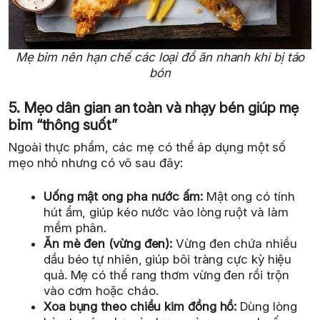
Mẹ bỉm nên hạn chế các loại đồ ăn nhanh khi bị táo
bón
5. Mẹo dân gian an toàn và nhạy bén giúp mẹ
bỉm “thông suốt”
Ngoài thực phẩm, các mẹ có thể áp dụng một số
mẹo nhỏ nhưng có võ sau đây:
Uống mật ong pha nước ấm:
Mật ong có tính
hút ẩm, giúp kéo nước vào lòng ruột và làm
mềm phân.
Ăn mè đen (vừng đen):
Vừng đen chứa nhiều
dầu béo tự nhiên, giúp bôi tràng cực kỳ hiệu
quả. Mẹ có thể rang thơm vừng đen rồi trộn
vào cơm hoặc cháo.
Xoa bụng theo chiều kim đồng hồ:
Dùng lòng