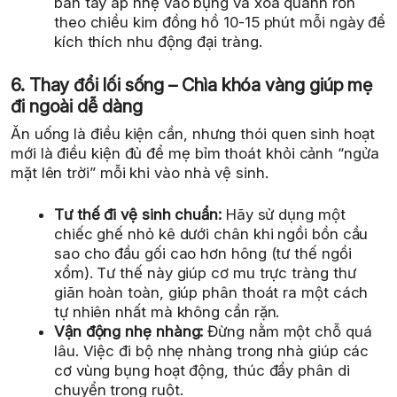
bàn tay áp nhẹ vào bụng và xoa quanh rốn
theo chiều kim đồng hồ 10-15 phút mỗi ngày để
kích thích nhu động đại tràng.
6. Thay đổi lối sống – Chìa khóa vàng giúp mẹ
đi ngoài dễ dàng
Ăn uống là điều kiện cần, nhưng thói quen sinh hoạt
mới là điều kiện đủ để mẹ bỉm thoát khỏi cảnh “ngửa
mặt lên trời” mỗi khi vào nhà vệ sinh.
Tư thế đi vệ sinh chuẩn:
Hãy sử dụng một
chiếc ghế nhỏ kê dưới chân khi ngồi bồn cầu
sao cho đầu gối cao hơn hông (tư thế ngồi
xổm). Tư thế này giúp cơ mu trực tràng thư
giãn hoàn toàn, giúp phân thoát ra một cách
tự nhiên nhất mà không cần rặn.
Vận động nhẹ nhàng:
Đừng nằm một chỗ quá
lâu. Việc đi bộ nhẹ nhàng trong nhà giúp các
cơ vùng bụng hoạt động, thúc đẩy phân di
chuyển trong ruột.