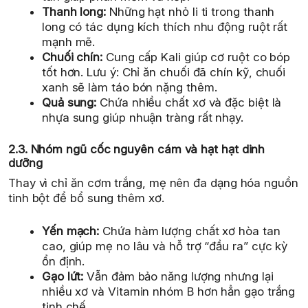
Thanh long:
Những hạt nhỏ li ti trong thanh
long có tác dụng kích thích nhu động ruột rất
mạnh mẽ.
Chuối chín:
Cung cấp Kali giúp cơ ruột co bóp
tốt hơn. Lưu ý: Chỉ ăn chuối đã chín kỹ, chuối
xanh sẽ làm táo bón nặng thêm.
Quả sung:
Chứa nhiều chất xơ và đặc biệt là
nhựa sung giúp nhuận tràng rất nhạy.
2.3. Nhóm ngũ cốc nguyên cám và hạt hạt dinh
dưỡng
Thay vì chỉ ăn cơm trắng, mẹ nên đa dạng hóa nguồn
tinh bột để bổ sung thêm xơ.
Yến mạch:
Chứa hàm lượng chất xơ hòa tan
cao, giúp mẹ no lâu và hỗ trợ “đầu ra” cực kỳ
ổn định.
Gạo lứt:
Vẫn đảm bảo năng lượng nhưng lại
nhiều xơ và Vitamin nhóm B hơn hẳn gạo trắng
tinh chế.