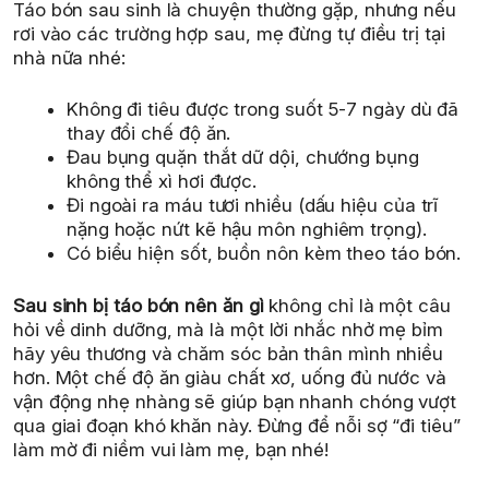
Táo bón sau sinh là chuyện thường gặp, nhưng nếu
rơi vào các trường hợp sau, mẹ đừng tự điều trị tại
nhà nữa nhé:
Không đi tiêu được trong suốt 5-7 ngày dù đã
thay đổi chế độ ăn.
Đau bụng quặn thắt dữ dội, chướng bụng
không thể xì hơi được.
Đi ngoài ra máu tươi nhiều (dấu hiệu của trĩ
nặng hoặc nứt kẽ hậu môn nghiêm trọng).
Có biểu hiện sốt, buồn nôn kèm theo táo bón.
Sau sinh bị táo bón nên ăn gì
không chỉ là một câu
hỏi về dinh dưỡng, mà là một lời nhắc nhở mẹ bỉm
hãy yêu thương và chăm sóc bản thân mình nhiều
hơn. Một chế độ ăn giàu chất xơ, uống đủ nước và
vận động nhẹ nhàng sẽ giúp bạn nhanh chóng vượt
qua giai đoạn khó khăn này. Đừng để nỗi sợ “đi tiêu”
làm mờ đi niềm vui làm mẹ, bạn nhé!