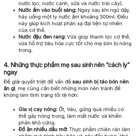
nước lọc, nước canh, sữa và nước trái cây).
Nước ấm vào buổi sáng:
Ngay sau khi ngủ dậy,
hãy uống một ly nước ấm khoảng 300ml. Điều
này giúp kích hoạt phản xạ đại tiện tự nhiên
của cơ thể.
Nước đậu đen rang:
Vừa giúp thanh lọc cơ thể,
vừa hỗ trợ tiêu hóa cực tốt cho mẹ bỉm bị nóng
trong.
4. Những thực phẩm mẹ sau sinh nên “cách ly”
ngay
Để giải quyết triệt để vấn đề
sau sinh bị táo bón nên
ăn gì
, mẹ cũng cần biết những món nên tránh để
không làm tình trạng tồi tệ hơn:
Gia vị cay nóng:
Ớt, tiêu, gừng quá nhiều có
thể gây nóng trong, làm mất nước và khiến
phân khô cứng.
Đồ ăn nhiều dầu mỡ:
Thực phẩm chiên rán làm