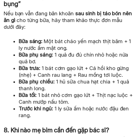
bụng”
Nếu bạn vẫn đang băn khoăn
sau sinh bị táo bón nên
ăn gì
cho từng bữa, hãy tham khảo thực đơn mẫu
dưới đây:
Bữa sáng:
Một bát cháo yến mạch thịt băm + 1
ly nước ấm mật ong.
Bữa phụ sáng:
1 quả đu đủ chín nhỏ hoặc nửa
quả bơ.
Bữa trưa:
1 bát cơm gạo lứt + Cá hồi kho gừng
(nhẹ) + Canh rau lang + Rau mồng tơi luộc.
Bữa phụ chiều:
1 hũ sữa chua hạt chia + 1 quả
thanh long.
Bữa tối:
1 bát nhỏ cơm gạo lứt + Thịt nạc luộc +
Canh mướp nấu tôm.
Trước khi ngủ:
1 ly sữa ấm hoặc nước đậu đen
rang.
8. Khi nào mẹ bỉm cần đến gặp bác sĩ?