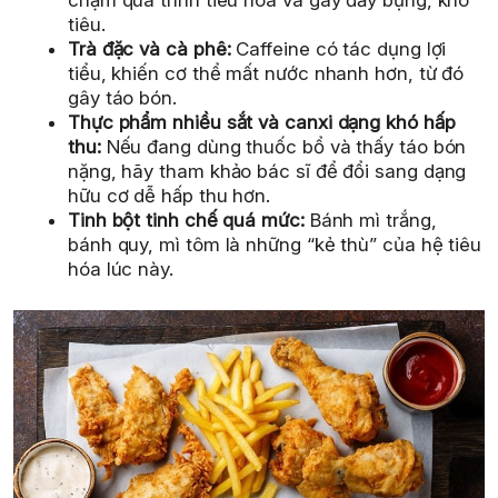
chậm quá trình tiêu hóa và gây đầy bụng, khó
tiêu.
Trà đặc và cà phê:
Caffeine có tác dụng lợi
tiểu, khiến cơ thể mất nước nhanh hơn, từ đó
gây táo bón.
Thực phẩm nhiều sắt và canxi dạng khó hấp
thu:
Nếu đang dùng thuốc bổ và thấy táo bón
nặng, hãy tham khảo bác sĩ để đổi sang dạng
hữu cơ dễ hấp thu hơn.
Tinh bột tinh chế quá mức:
Bánh mì trắng,
bánh quy, mì tôm là những “kẻ thù” của hệ tiêu
hóa lúc này.