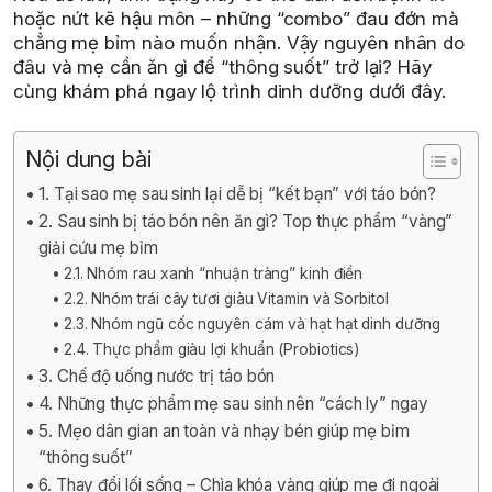
hoặc nứt kẽ hậu môn – những “combo” đau đớn mà
chẳng mẹ bỉm nào muốn nhận. Vậy nguyên nhân do
đâu và mẹ cần ăn gì để “thông suốt” trở lại? Hãy
cùng khám phá ngay lộ trình dinh dưỡng dưới đây.
Nội dung bài
1. Tại sao mẹ sau sinh lại dễ bị “kết bạn” với táo bón?
2. Sau sinh bị táo bón nên ăn gì? Top thực phẩm “vàng”
giải cứu mẹ bỉm
2.1. Nhóm rau xanh “nhuận tràng” kinh điển
2.2. Nhóm trái cây tươi giàu Vitamin và Sorbitol
2.3. Nhóm ngũ cốc nguyên cám và hạt hạt dinh dưỡng
2.4. Thực phẩm giàu lợi khuẩn (Probiotics)
3. Chế độ uống nước trị táo bón
4. Những thực phẩm mẹ sau sinh nên “cách ly” ngay
5. Mẹo dân gian an toàn và nhạy bén giúp mẹ bỉm
“thông suốt”
6. Thay đổi lối sống – Chìa khóa vàng giúp mẹ đi ngoài