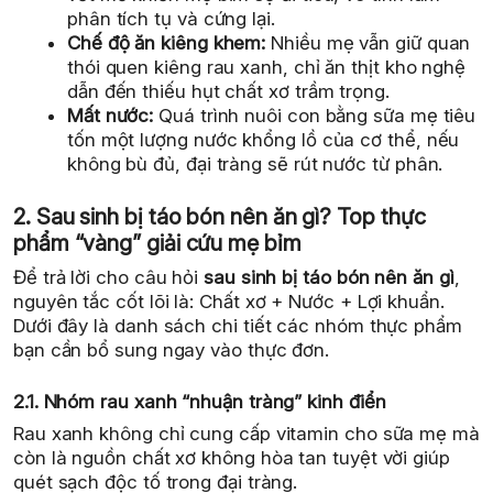
phân tích tụ và cứng lại.
Chế độ ăn kiêng khem:
Nhiều mẹ vẫn giữ quan
thói quen kiêng rau xanh, chỉ ăn thịt kho nghệ
dẫn đến thiếu hụt chất xơ trầm trọng.
Mất nước:
Quá trình nuôi con bằng sữa mẹ tiêu
tốn một lượng nước khổng lồ của cơ thể, nếu
không bù đủ, đại tràng sẽ rút nước từ phân.
2. Sau sinh bị táo bón nên ăn gì? Top thực
phẩm “vàng” giải cứu mẹ bỉm
Để trả lời cho câu hỏi
sau sinh bị táo bón nên ăn gì
,
nguyên tắc cốt lõi là: Chất xơ + Nước + Lợi khuẩn.
Dưới đây là danh sách chi tiết các nhóm thực phẩm
bạn cần bổ sung ngay vào thực đơn.
2.1. Nhóm rau xanh “nhuận tràng” kinh điển
Rau xanh không chỉ cung cấp vitamin cho sữa mẹ mà
còn là nguồn chất xơ không hòa tan tuyệt vời giúp
quét sạch độc tố trong đại tràng.