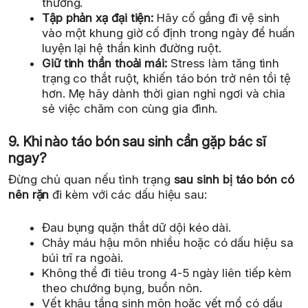
thường.
Tập phản xạ đại tiện:
Hãy cố gắng đi vệ sinh
vào một khung giờ cố định trong ngày để huấn
luyện lại hệ thần kinh đường ruột.
Giữ tinh thần thoải mái:
Stress làm tăng tình
trạng co thắt ruột, khiến táo bón trở nên tồi tệ
hơn. Mẹ hãy dành thời gian nghỉ ngơi và chia
sẻ việc chăm con cùng gia đình.
9. Khi nào táo bón sau sinh cần gặp bác sĩ
ngay?
Đừng chủ quan nếu tình trạng
sau sinh bị táo bón có
nên rặn
đi kèm với các dấu hiệu sau:
Đau bụng quặn thắt dữ dội kéo dài.
Chảy máu hậu môn nhiều hoặc có dấu hiệu sa
búi trĩ ra ngoài.
Không thể đi tiêu trong 4-5 ngày liên tiếp kèm
theo chướng bụng, buồn nôn.
Vết khâu tầng sinh môn hoặc vết mổ có dấu