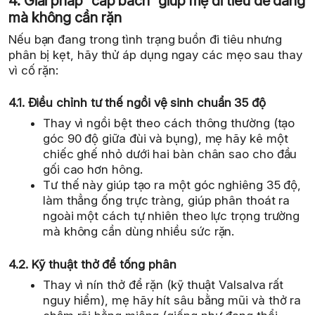
4. Giải pháp “cấp bách” giúp mẹ đi tiêu dễ dàng
mà không cần rặn
Nếu bạn đang trong tình trạng buồn đi tiêu nhưng
phân bị kẹt, hãy thử áp dụng ngay các mẹo sau thay
vì cố rặn:
4.1. Điều chỉnh tư thế ngồi vệ sinh chuẩn 35 độ
Thay vì ngồi bệt theo cách thông thường (tạo
góc 90 độ giữa đùi và bụng), mẹ hãy kê một
chiếc ghế nhỏ dưới hai bàn chân sao cho đầu
gối cao hơn hông.
Tư thế này giúp tạo ra một góc nghiêng 35 độ,
làm thẳng ống trực tràng, giúp phân thoát ra
ngoài một cách tự nhiên theo lực trọng trường
mà không cần dùng nhiều sức rặn.
4.2. Kỹ thuật thở để tống phân
Thay vì nín thở để rặn (kỹ thuật Valsalva rất
nguy hiểm), mẹ hãy hít sâu bằng mũi và thở ra