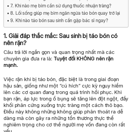
7. Khi nào mẹ bỉm cần sử dụng thuốc nhuận tràng?
8. Lối sống giúp mẹ bỉm ngăn ngừa táo bón quay trở lại
9. Khi nào táo bón sau sinh cần gặp bác sĩ ngay?
1. Giải đáp thắc mắc: Sau sinh bị táo bón có
nên rặn?
Câu trả lời ngắn gọn và quan trọng nhất mà các
chuyên gia đưa ra là:
Tuyệt đối KHÔNG nên rặn
mạnh.
Việc rặn khi bị táo bón, đặc biệt là trong giai đoạn
hậu sản, giống như một “cú hích” cực kỳ nguy hiểm
lên các cơ quan đang trong quá trình hồi phục. Khi
bạn rặn, áp lực trong ổ bụng sẽ tăng lên đột ngột, đẩy
khối phân cứng xuống trực tràng một cách thô bạo.
Điều này không những không giúp phân thoát ra dễ
dàng mà còn gây ra những tổn thương thực thể
nghiêm trọng cho cơ thể người mẹ vốn đang còn rất
yếu.