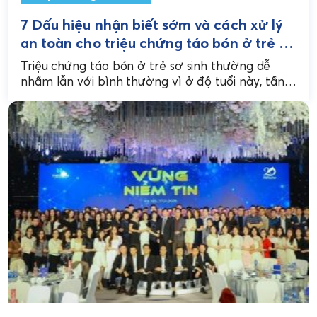
7 Dấu hiệu nhận biết sớm và cách xử lý
an toàn cho triệu chứng táo bón ở trẻ sơ
sinh
Triệu chứng táo bón ở trẻ sơ sinh thường dễ
nhầm lẫn với bình thường vì ở độ tuổi này, tần
suất đi tiêu của...