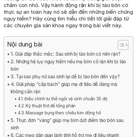
chăm con nhỏ. Vậy hành động rặn khi bị táo bón có
thực sự an toàn hay nó sẽ dẫn đến những biến chứng
nguy hiểm? Hãy cùng tìm hiểu chi tiết lời giải đáp từ
các chuyên gia sản khoa ngay trong bài viết này.
Nội dung bài
1. Giải đáp thắc mắc: Sau sinh bị táo bón có nên rặn?
2. Những hệ lụy nguy hiểm nếu mẹ bỉm cố rặn khi bị táo
bón
3. Tại sao phụ nữ sau sinh lại dễ bị táo bón đến vậy?
4. Giải pháp “cấp bách” giúp mẹ đi tiêu dễ dàng mà
không cần rặn
4.1. Điều chỉnh tư thế ngồi vệ sinh chuẩn 35 độ
4.2. Kỹ thuật thở để tống phân
4.3. Massage bụng theo chiều kim đồng hồ
5. Thực đơn “vàng” giúp mẹ bỉm dứt điểm táo bón sau
sinh
6. Các mẹo dân gian lành tính hỗ trợ mẹ đi tiêu nhanh