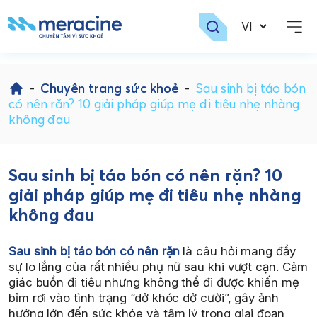
Skip
to
-
Chuyên trang sức khoẻ
-
Sau sinh bị táo bón
content
có nên rặn? 10 giải pháp giúp mẹ đi tiêu nhẹ nhàng
không đau
Sau sinh bị táo bón có nên rặn? 10
giải pháp giúp mẹ đi tiêu nhẹ nhàng
không đau
Sau sinh bị táo bón có nên rặn
là câu hỏi mang đầy
sự lo lắng của rất nhiều phụ nữ sau khi vượt cạn. Cảm
giác buồn đi tiêu nhưng không thể đi được khiến mẹ
bỉm rơi vào tình trạng “dở khóc dở cười”, gây ảnh
hưởng lớn đến sức khỏe và tâm lý trong giai đoạn