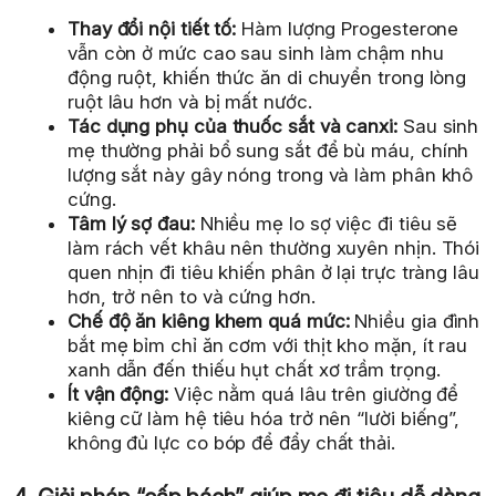
Thay đổi nội tiết tố:
Hàm lượng Progesterone
vẫn còn ở mức cao sau sinh làm chậm nhu
động ruột, khiến thức ăn di chuyển trong lòng
ruột lâu hơn và bị mất nước.
Tác dụng phụ của thuốc sắt và canxi:
Sau sinh
mẹ thường phải bổ sung sắt để bù máu, chính
lượng sắt này gây nóng trong và làm phân khô
cứng.
Tâm lý sợ đau:
Nhiều mẹ lo sợ việc đi tiêu sẽ
làm rách vết khâu nên thường xuyên nhịn. Thói
quen nhịn đi tiêu khiến phân ở lại trực tràng lâu
hơn, trở nên to và cứng hơn.
Chế độ ăn kiêng khem quá mức:
Nhiều gia đình
bắt mẹ bỉm chỉ ăn cơm với thịt kho mặn, ít rau
xanh dẫn đến thiếu hụt chất xơ trầm trọng.
Ít vận động:
Việc nằm quá lâu trên giường để
kiêng cữ làm hệ tiêu hóa trở nên “lười biếng”,
không đủ lực co bóp để đẩy chất thải.