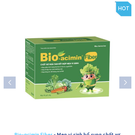
HOT
Bio-acimin Fiber
- Men vi sinh bổ sung chất xơ