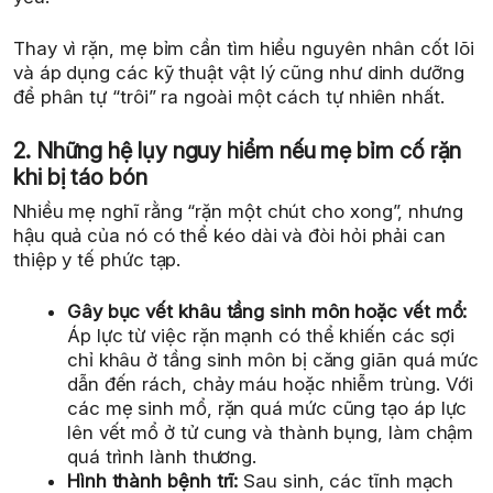
Thay vì rặn, mẹ bỉm cần tìm hiểu nguyên nhân cốt lõi
và áp dụng các kỹ thuật vật lý cũng như dinh dưỡng
để phân tự “trôi” ra ngoài một cách tự nhiên nhất.
2. Những hệ lụy nguy hiểm nếu mẹ bỉm cố rặn
khi bị táo bón
Nhiều mẹ nghĩ rằng “rặn một chút cho xong”, nhưng
hậu quả của nó có thể kéo dài và đòi hỏi phải can
thiệp y tế phức tạp.
Gây bục vết khâu tầng sinh môn hoặc vết mổ:
Áp lực từ việc rặn mạnh có thể khiến các sợi
chỉ khâu ở tầng sinh môn bị căng giãn quá mức
dẫn đến rách, chảy máu hoặc nhiễm trùng. Với
các mẹ sinh mổ, rặn quá mức cũng tạo áp lực
lên vết mổ ở tử cung và thành bụng, làm chậm
quá trình lành thương.
Hình thành bệnh trĩ:
Sau sinh, các tĩnh mạch