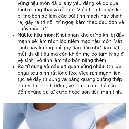
vùng hậu môn đã bị suy yếu đáng kể do quá
trình mang thai và rặn đẻ. Việc tiếp tục rặn khi
bị táo bón sẽ làm các búi tĩnh mạch này phình
ra, gây ra trĩ nội, trĩ ngoại kèm theo đau đớn và
chảy máu tươi.
Nứt kẽ hậu môn:
Khối phân khô cứng khi bị đẩy
mạnh sẽ làm rách lớp niêm mạc hậu môn. Vết
rách này không chỉ gây đau đớn như dao cắt
mỗi khi đi tiêu mà còn khiến mẹ có tâm lý sợ đi
vệ sinh, vô tình làm táo bón nặng thêm.
Sa tử cung và các cơ quan vùng chậu:
Cơ sàn
chậu sau sinh rất lỏng lẻo. Việc rặn mạnh liên
tục sẽ đẩy tử cung và bàng quang xuống thấp
hơn vị trí bình thường, về lâu dài có thể dẫn
đến chứng sa tử cung hoặc són tiểu mãn tính.