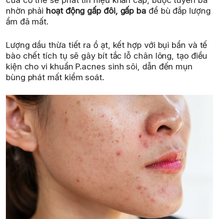
của cơ thể sẽ phát tín hiệu khẩn cấp, buộc tuyến bã
nhờn phải
hoạt động gấp đôi, gấp ba
để bù đắp lượng
ẩm đã mất.
Lượng dầu thừa tiết ra ồ ạt, kết hợp với bụi bẩn và tế
bào chết tích tụ sẽ gây bít tắc lỗ chân lông, tạo điều
kiện cho vi khuẩn P.acnes sinh sôi, dẫn đến mụn
bùng phát mất kiểm soát.