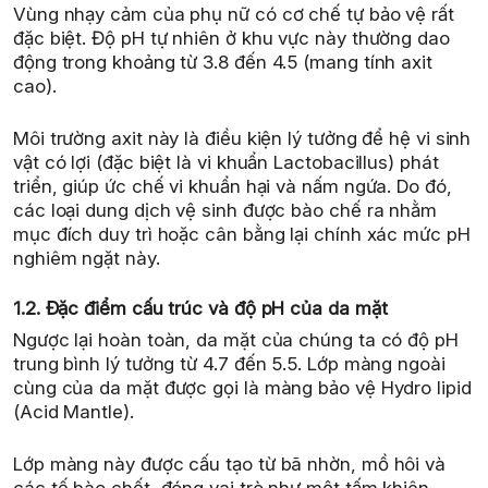
Vùng nhạy cảm của phụ nữ có cơ chế tự bảo vệ rất
đặc biệt. Độ pH tự nhiên ở khu vực này thường dao
động trong khoảng từ 3.8 đến 4.5 (mang tính axit
cao).
Môi trường axit này là điều kiện lý tưởng để hệ vi sinh
vật có lợi (đặc biệt là vi khuẩn Lactobacillus) phát
triển, giúp ức chế vi khuẩn hại và nấm ngứa. Do đó,
các loại dung dịch vệ sinh được bào chế ra nhằm
mục đích duy trì hoặc cân bằng lại chính xác mức pH
nghiêm ngặt này.
1.2. Đặc điểm cấu trúc và độ pH của da mặt
Ngược lại hoàn toàn, da mặt của chúng ta có độ pH
trung bình lý tưởng từ 4.7 đến 5.5. Lớp màng ngoài
cùng của da mặt được gọi là màng bảo vệ Hydro lipid
(Acid Mantle).
Lớp màng này được cấu tạo từ bã nhờn, mồ hôi và
các tế bào chết, đóng vai trò như một tấm khiên