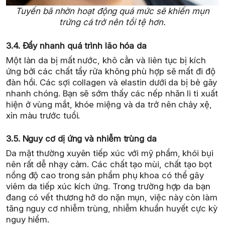
Tuyến bã nhờn hoạt động quá mức sẽ khiến mụn
trứng cá trở nên tồi tệ hơn.
3.4. Đẩy nhanh quá trình lão hóa da
Một làn da bị mất nước, khô cằn và liên tục bị kích
ứng bởi các chất tẩy rửa không phù hợp sẽ mất đi độ
đàn hồi. Các sợi collagen và elastin dưới da bị bẻ gãy
nhanh chóng. Bạn sẽ sớm thấy các nếp nhăn li ti xuất
hiện ở vùng mắt, khóe miệng và da trở nên chảy xệ,
xỉn màu trước tuổi.
3.5. Nguy cơ dị ứng và nhiễm trùng da
Da mặt thường xuyên tiếp xúc với mỹ phẩm, khói bụi
nên rất dễ nhạy cảm. Các chất tạo mùi, chất tạo bọt
nồng độ cao trong sản phẩm phụ khoa có thể gây
viêm da tiếp xúc kích ứng. Trong trường hợp da bạn
đang có vết thương hở do nặn mụn, việc này còn làm
tăng nguy cơ nhiễm trùng, nhiễm khuẩn huyết cực kỳ
nguy hiểm.