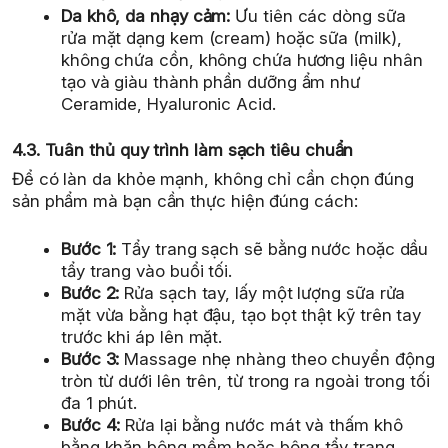
Da khô, da nhạy cảm:
Ưu tiên các dòng sữa
rửa mặt dạng kem (cream) hoặc sữa (milk),
không chứa cồn, không chứa hương liệu nhân
tạo và giàu thành phần dưỡng ẩm như
Ceramide, Hyaluronic Acid.
4.3. Tuân thủ quy trình làm sạch tiêu chuẩn
Để có làn da khỏe mạnh, không chỉ cần chọn đúng
sản phẩm mà bạn cần thực hiện đúng cách:
Bước 1:
Tẩy trang sạch sẽ bằng nước hoặc dầu
tẩy trang vào buổi tối.
Bước 2:
Rửa sạch tay, lấy một lượng sữa rửa
mặt vừa bằng hạt đậu, tạo bọt thật kỹ trên tay
trước khi áp lên mặt.
Bước 3:
Massage nhẹ nhàng theo chuyển động
tròn từ dưới lên trên, từ trong ra ngoài trong tối
đa 1 phút.
Bước 4:
Rửa lại bằng nước mát và thấm khô
bằng khăn bông mềm hoặc bông tẩy trang