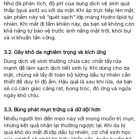
Như đã phân tích, độ pH của dung dịch vệ sinh quá
thấp (quá axit) so với da mặt. Khi áp trực tiếp lên mặt,
sản phẩm này sẽ “quét sạch” lớp màng Hydro lipid tự
nhiên. Khi mất đi tấm khiên này, da bạn sẽ không còn
khả năng tự bảo vệ trước ánh nắng mặt trời, khói bụi
và vi khuẩn tấn công.
3.2. Gây khô da nghiêm trọng và kích ứng
Dung dịch vệ sinh thường chứa các chất tẩy rửa
mạnh để làm sạch dịch tiết sinh lý. Khi dùng cho da
mặt, chúng sẽ lấy đi toàn bộ lượng dầu tự nhiên cần
thiết để duy trì độ ẩm. Hậu quả là sau khi rửa, da bạn
sẽ có cảm giác căng rát, bong tróc, đỏ ửng và ngứa
ngáy khó chịu.
3.3. Bùng phát mụn trứng cá dữ dội hơn
Nhiều người tìm đến mẹo này với mong muốn trị mụn,
nhưng kết quả nhận lại thường ngược lại. Khi da bị
quá khô do mất đi lớp dầu tự nhiên, cơ chế sinh học