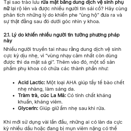
Tại sao trào lưu
rửa mặt bằng dung dịch vệ sinh phụ
nữ
lại rộ lên và được nhiều người tin sái cổ? Hãy cùng
phân tích những lý do khiến phe “ủng hộ” đưa ra và
sự thật đằng sau đó dưới góc nhìn y khoa.
2.1. Lý do khiến nhiều người tin tưởng phương pháp
này
Nhiều người truyền tai nhau rằng dung dịch vệ sinh
cực kỳ dịu nhẹ, vì “vùng nhạy cảm nhất còn dùng
được thì da mặt sá gì”. Thêm vào đó, một số sản
phẩm phụ khoa có chứa các thành phần như:
Acid Lactic:
Một loại AHA giúp tẩy tế bào chết
nhẹ nhàng, làm sáng da.
Tràm trà, cúc La Mã:
Có tính chất kháng
khuẩn, kháng viêm.
Glycerin:
Giúp giữ ẩm nhẹ sau khi rửa.
Khi mới sử dụng vài lần đầu, những ai có làn da cực
kỳ nhiều dầu hoặc đang bị mụn viêm nặng có thể