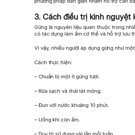
phương pháp dân gian nhằm hỗ trợ cân bằ
3. Cách điều trị kinh nguyệ
Gừng là nguyên liệu quen thuộc trong nhi
có tác dụng làm ấm cơ thể và hỗ trợ lưu t
Vì vậy, nhiều người áp dụng gừng như một 
Cách thực hiện:
– Chuẩn bị một ít gừng tươi.
– Rửa sạch và thái lát mỏng.
– Đun với nước khoảng 10 phút.
– Uống khi còn ấm.
– Duy trì sử dụng vài lần mỗi tuần.