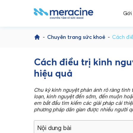
Giới
Skip
to
-
Chuyên trang sức khoẻ
-
Cách điề
content
Cách điều trị kinh ng
hiệu quả
Chu kỳ kinh nguyệt phản ánh rõ ràng tình t
loạn, kinh nguyệt đến sớm, đến muộn hoặc 
em bắt đầu tìm kiếm các giải pháp cải thi
phương pháp dân gian được nhiều người qua
Nội dung bài