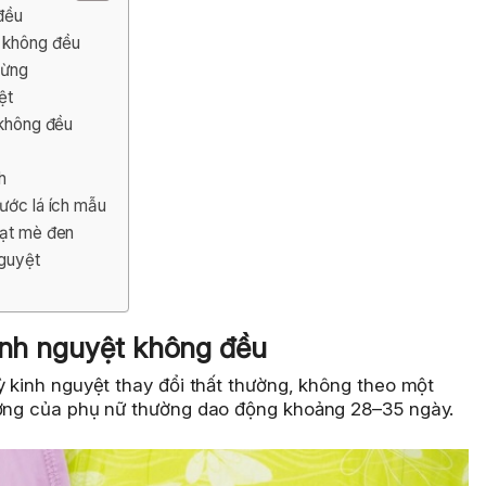
 đều
t không đều
gừng
ệt
 không đều
h
nước lá ích mẫu
hạt mè đen
nguyệt
kinh nguyệt không đều
ỳ kinh nguyệt thay đổi thất thường, không theo một
hường của phụ nữ thường dao động khoảng 28–35 ngày.