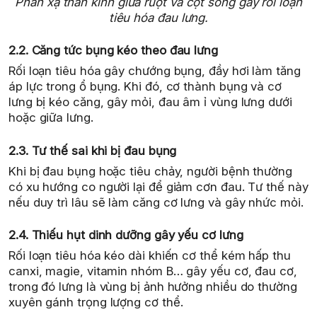
Phản xạ thần kinh giữa ruột và cột sống gây rối loạn
tiêu hóa đau lưng.
2.2. Căng tức bụng kéo theo đau lưng
Rối loạn tiêu hóa gây chướng bụng, đầy hơi làm tăng
áp lực trong ổ bụng. Khi đó, cơ thành bụng và cơ
lưng bị kéo căng, gây mỏi, đau âm ỉ vùng lưng dưới
hoặc giữa lưng.
2.3. Tư thế sai khi bị đau bụng
Khi bị đau bụng hoặc tiêu chảy, người bệnh thường
có xu hướng co người lại để giảm cơn đau. Tư thế này
nếu duy trì lâu sẽ làm căng cơ lưng và gây nhức mỏi.
2.4. Thiếu hụt dinh dưỡng gây yếu cơ lưng
Rối loạn tiêu hóa kéo dài khiến cơ thể kém hấp thu
canxi, magie, vitamin nhóm B… gây yếu cơ, đau cơ,
trong đó lưng là vùng bị ảnh hưởng nhiều do thường
xuyên gánh trọng lượng cơ thể.