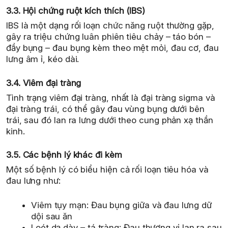
3.3. Hội chứng ruột kích thích (IBS)
IBS là một dạng rối loạn chức năng ruột thường gặp,
gây ra triệu chứng luân phiên tiêu chảy – táo bón –
đầy bụng – đau bụng kèm theo mệt mỏi, đau cơ, đau
lưng âm ỉ, kéo dài.
3.4. Viêm đại tràng
Tình trạng viêm đại tràng, nhất là đại tràng sigma và
đại tràng trái, có thể gây đau vùng bụng dưới bên
trái, sau đó lan ra lưng dưới theo cung phản xạ thần
kinh.
3.5. Các bệnh lý khác đi kèm
Một số bệnh lý có biểu hiện cả rối loạn tiêu hóa và
đau lưng như:
Viêm tụy mạn: Đau bụng giữa và đau lưng dữ
dội sau ăn
Loét dạ dày – tá tràng: Đau thượng vị lan ra sau