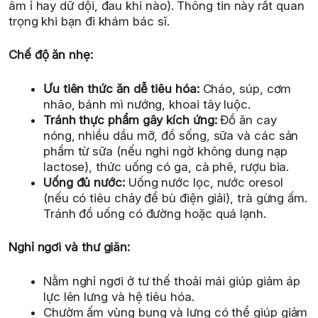
âm ỉ hay dữ dội, đau khi nào). Thông tin này rất quan
trọng khi bạn đi khám bác sĩ.
Chế độ ăn nhẹ:
Ưu tiên thức ăn dễ tiêu hóa:
Cháo, súp, cơm
nhão, bánh mì nướng, khoai tây luộc.
Tránh thực phẩm gây kích ứng:
Đồ ăn cay
nóng, nhiều dầu mỡ, đồ sống, sữa và các sản
phẩm từ sữa (nếu nghi ngờ không dung nạp
lactose), thức uống có ga, cà phê, rượu bia.
Uống đủ nước:
Uống nước lọc, nước oresol
(nếu có tiêu chảy để bù điện giải), trà gừng ấm.
Tránh đồ uống có đường hoặc quá lạnh.
Nghỉ ngơi và thư giãn:
Nằm nghỉ ngơi ở tư thế thoải mái giúp giảm áp
lực lên lưng và hệ tiêu hóa.
Chườm ấm vùng bụng và lưng có thể giúp giảm