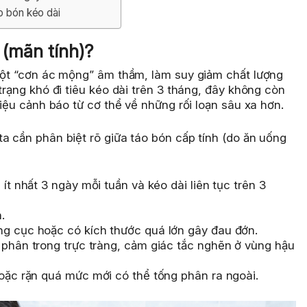
o bón kéo dài
 (mãn tính)?
 một “cơn ác mộng” âm thầm, làm suy giảm chất lượng
trạng khó đi tiêu kéo dài trên 3 tháng, đây không còn
hiệu cảnh báo từ cơ thể về những rối loạn sâu xa hơn.
a cần phân biệt rõ giữa táo bón cấp tính (do ăn uống
ít nhất 3 ngày mỗi tuần và kéo dài liên tục trên 3
.
g cục hoặc có kích thước quá lớn gây đau đớn.
phân trong trực tràng, cảm giác tắc nghẽn ở vùng hậu
oặc rặn quá mức mới có thể tống phân ra ngoài.