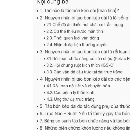
Nội dung bài
1. Thế nào là táo bón kéo dài (mãn tính)?
2. Nguyên nhân bị táo bón kéo dài từ lối sống
2.1. Chế độ ăn thiếu hụt chất xơ trầm trọng
2.2. Cơ thể thiếu nước mãn tính
2.3. Thói quen lười vận động
2.4. Nhịn đi đại tiện thường xuyên
3. Nguyên nhân bị táo bón kéo dài từ rối loạn
3.1. Rối loạn chức năng cơ sàn chậu (Pelvic 
3.2. Hội chứng ruột kích thích (IBS-C)
3.3. Các vấn đề cấu trúc tại đại trực tràng
4. Nguyên nhân bị táo bón kéo dài do các bện
4.1. Rối loạn nội tiết và chuyển hóa
4.2. Các bệnh lý thần kinh
4.3. Ung thư đại trực tràng
5. Táo bón kéo dài do tác dụng phụ của thuố
6. Trục Não – Ruột: Yếu tố tâm lý gây táo bón
7. Bảng so sánh táo bón chức năng và táo bó
8. Những biến chứng khôn lường nếu không tì