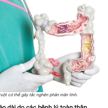
ruột có thể gây tắc nghẽn phân mãn tính.
éo dài do các bệnh lý toàn thân