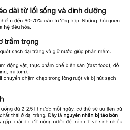
o dài từ lối sống và dinh dưỡng
 chiếm đến 60-70% các trường hợp. Những thói quen
a hệ tiêu hóa.
xơ trầm trọng
 quét sạch đại tràng và giữ nước giúp phân mềm.
m động vật, thực phẩm chế biến sẵn (fast food), đồ
ắng, mì tôm).
i chuyển chậm chạp trong lòng ruột và bị hút sạch
nh
uống đủ 2-2.5 lít nước mỗi ngày, cơ thể sẽ ưu tiên bù
hất thải ở đại tràng. Đây là
nguyên nhân bị táo bón
gặp phải do lười uống nước để tránh đi vệ sinh nhiều