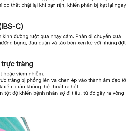
co thắt chặt lại khi bạn rặn, khiến phân bị kẹt lại ngay
 (IBS-C)
ần kinh đường ruột quá nhạy cảm. Phân di chuyển quá
chướng bụng, đau quặn và táo bón xen kẽ với những đợt
 trực tràng
t hoặc viêm nhiễm.
ực tràng bị phồng lên và chèn ép vào thành âm đạo (ở
 khiến phân không thể thoát ra hết.
 tột độ khiến bệnh nhân sợ đi tiêu, từ đó gây ra vòng