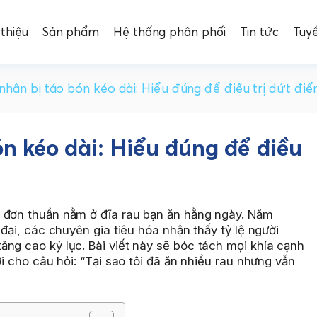
 thiệu
Sản phẩm
Hệ thống phân phối
Tin tức
Tuy
hân bị táo bón kéo dài: Hiểu đúng để điều trị dứt đi
n kéo dài: Hiểu đúng để điều
 đơn thuần nằm ở đĩa rau bạn ăn hằng ngày. Năm
 đại, các chuyên gia tiêu hóa nhận thấy tỷ lệ người
ng cao kỷ lục. Bài viết này sẽ bóc tách mọi khía cạnh
ời cho câu hỏi: “Tại sao tôi đã ăn nhiều rau nhưng vẫn