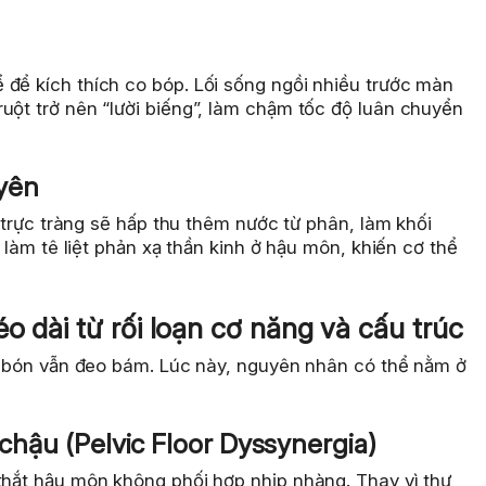
 để kích thích co bóp. Lối sống ngồi nhiều trước màn
uột trở nên “lười biếng”, làm chậm tốc độ luân chuyển
uyên
u, trực tràng sẽ hấp thu thêm nước từ phân, làm khối
u làm tê liệt phản xạ thần kinh ở hậu môn, khiến cơ thể
o dài từ rối loạn cơ năng và cấu trúc
áo bón vẫn đeo bám. Lúc này, nguyên nhân có thể nằm ở
 chậu (Pelvic Floor Dyssynergia)
 thắt hậu môn không phối hợp nhịp nhàng. Thay vì thư