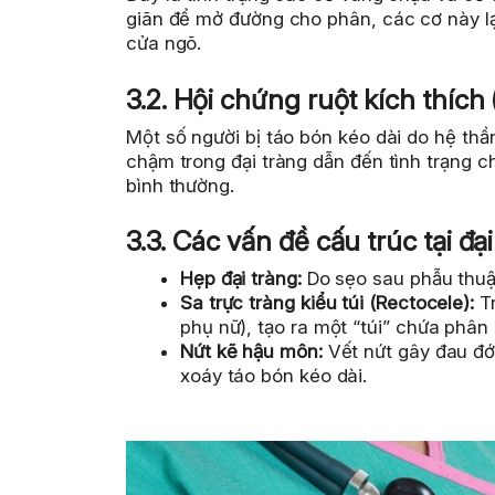
giãn để mở đường cho phân, các cơ này lại 
cửa ngõ.
3.2. Hội chứng ruột kích thích
Một số người bị táo bón kéo dài do hệ th
chậm trong đại tràng dẫn đến tình trạng 
bình thường.
3.3. Các vấn đề cấu trúc tại đại
Hẹp đại tràng:
Do sẹo sau phẫu thuậ
Sa trực tràng kiểu túi (Rectocele):
Tr
phụ nữ), tạo ra một “túi” chứa phân
Nứt kẽ hậu môn:
Vết nứt gây đau đớn
xoáy táo bón kéo dài.