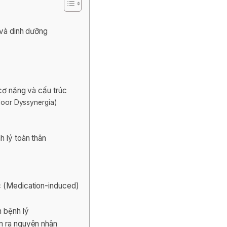
 và dinh dưỡng
 cơ năng và cấu trúc
Floor Dyssynergia)
h lý toàn thân
c (Medication-induced)
n bệnh lý
m ra nguyên nhân