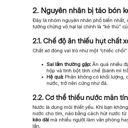
2. Nguyên nhân bị táo bón ké
Đây là nhóm nguyên nhân phổ biến nhất,
tưởng chừng vô hại lại chính là “kẻ thù” củ
2.1. Chế độ ăn thiếu hụt chất 
Chất xơ đóng vai trò như một “chiếc chổi”
Sai lầm thường gặp:
Ăn quá nhiều đạ
hộp và tinh bột tinh chế (bánh mì tr
Hệ quả:
Phân không có khối lượng, d
nước, trở nên cứng như đá.
2.2. Cơ thể thiếu nước mãn tí
Nước là dung môi thiết yếu. Khi bạn không 
nước cho tim, não bằng cách hút nước từ c
kéo dài
mà nhiều người làm văn phòng hay 
lần.