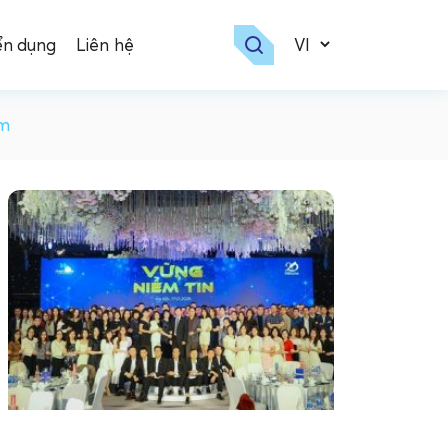
ển dụng
Liên hệ
ểm