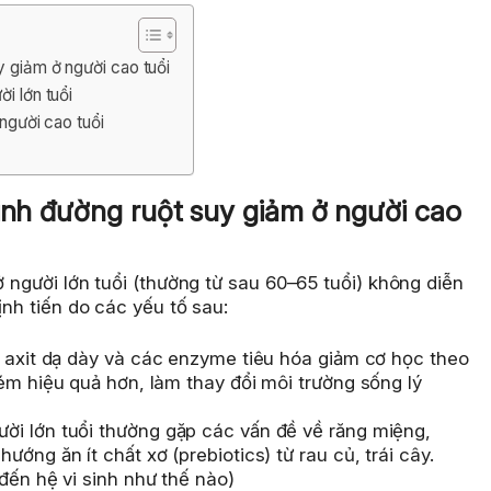
y giảm ở người cao tuổi
i lớn tuổi
 người cao tuổi
sinh đường ruột suy giảm ở người cao
ở người lớn tuổi (thường từ sau 60–65 tuổi) không diễn
ịnh tiến do các yếu tố sau:
axit dạ dày và các enzyme tiêu hóa giảm cơ học theo
ém hiệu quả hơn, làm thay đổi môi trường sống lý
ời lớn tuổi thường gặp các vấn đề về răng miệng,
ớng ăn ít chất xơ (prebiotics) từ rau củ, trái cây.
đến hệ vi sinh như thế nào)