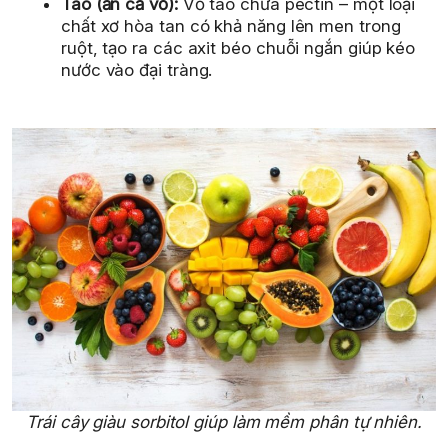
Táo (ăn cả vỏ):
Vỏ táo chứa pectin – một loại
chất xơ hòa tan có khả năng lên men trong
ruột, tạo ra các axit béo chuỗi ngắn giúp kéo
nước vào đại tràng.
Trái cây giàu sorbitol giúp làm mềm phân tự nhiên.