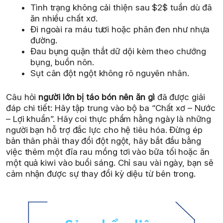
Tình trạng không cải thiện sau $2$ tuần dù đã
ăn nhiều chất xơ.
Đi ngoài ra máu tươi hoặc phân đen như nhựa
đường.
Đau bụng quặn thắt dữ dội kèm theo chướng
bụng, buồn nôn.
Sụt cân đột ngột không rõ nguyên nhân.
Câu hỏi
người lớn bị táo bón nên ăn gì
đã được giải
đáp chi tiết: Hãy tập trung vào bộ ba “Chất xơ – Nước
– Lợi khuẩn”. Hãy coi thực phẩm hằng ngày là những
người bạn hỗ trợ đắc lực cho hệ tiêu hóa. Đừng ép
bản thân phải thay đổi đột ngột, hãy bắt đầu bằng
việc thêm một đĩa rau mồng tơi vào bữa tối hoặc ăn
một quả kiwi vào buổi sáng. Chỉ sau vài ngày, bạn sẽ
cảm nhận được sự thay đổi kỳ diệu từ bên trong.