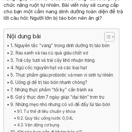
chức năng ruột tự nhiên. Bài viết này sẽ cung cấp
cho bạn một cẩm nang dinh dưỡng toàn diện để trả
lời câu hỏi: Người lớn bị táo bón nên ăn gì?
Nội dung bài
1. Nguyên tắc “vàng” trong dinh dưỡng trị táo bón
2. Rau xanh và rau củ quả giàu chất xơ
3. Trái cây tươi và trái cây khô nhuận tràng
4. Ngũ cốc nguyên hạt và các loại hạt
5. Thực phẩm giàu probiotic và men vi sinh tự nhiên
6. Uống gì để trị táo bón nhanh chóng?
7. Những thực phẩm “tối kỵ” cần tránh xa
8. Gợi ý thực đơn 7 ngày giúp “đại tiện” trơn tru
9. Những mẹo nhỏ nhưng có võ để đẩy lùi táo bón
9.1. Tư thế đi tiêu chuẩn y khoa
9.2. Quy tắc uống nước 0,04L
4.3. Vận động cơ bụng