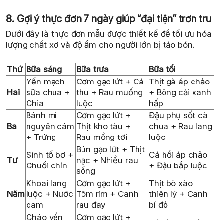
8. Gợi ý thực đơn 7 ngày giúp “đại tiện” trơn tru
Dưới đây là thực đơn mẫu được thiết kế để tối ưu hóa
lượng chất xơ và độ ẩm cho người lớn bị táo bón.
Thứ
Bữa sáng
Bữa trưa
Bữa tối
Yến mạch
Cơm gạo lứt + Cá
Thịt gà áp chảo
Hai
sữa chua +
thu + Rau muống
+ Bông cải xanh
Chia
luộc
hấp
Bánh mì
Cơm gạo lứt +
Đậu phụ sốt cà
Ba
nguyên cám
Thịt kho tàu +
chua + Rau lang
+ Trứng
Rau mồng tơi
luộc
Bún gạo lứt + Thịt
Sinh tố bơ +
Cá hồi áp chảo
Tư
nạc + Nhiều rau
Chuối chín
+ Đậu bắp luộc
sống
Khoai lang
Cơm gạo lứt +
Thịt bò xào
Năm
luộc + Nước
Tôm rim + Canh
thiên lý + Canh
cam
rau đay
bí đỏ
Cháo yến
Cơm gạo lứt +