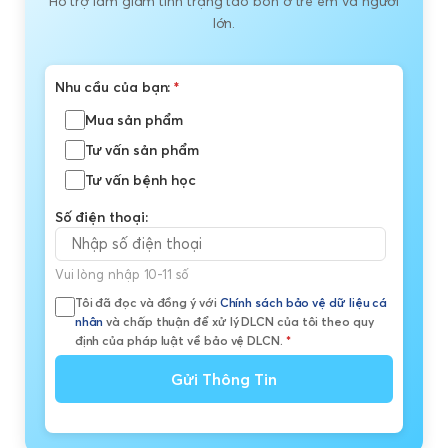
Hỗ trợ làm giảm tình trạng táo bón ở trẻ em và người
lớn.
Nhu cầu của bạn:
*
Mua sản phẩm
Tư vấn sản phẩm
Tư vấn bệnh học
Số điện thoại:
Vui lòng nhập 10-11 số
Tôi đã đọc và đồng ý với
Chính sách bảo vệ dữ liệu cá
nhân
và chấp thuận để xử lý DLCN của tôi theo quy
định của pháp luật về bảo vệ DLCN.
*
Gửi Thông Tin