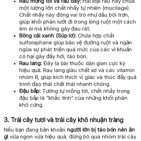
Rau mồng tơi và rau đay:
Hai loại rau này chứa
một lượng lớn chất nhầy tự nhiên (mucilage).
Chất nhầy này đóng vai trò như dầu bôi trơn,
giúp khối phân lướt đi trong lòng ruột một cách
êm ái mà không gây đau rát.
Bông cải xanh (Súp lơ):
Chứa hợp chất
sulforaphane giúp bảo vệ đường ruột và ngăn
ngừa sự phát triển quá mức của các vi khuẩn
có hại gây đầy hơi, táo bón.
Rau lang:
Đây là bài thuốc dân gian cực kỳ
hiệu quả. Rau lang giàu chất xơ và các vitamin
nhóm B, giúp kích thích vị giác và thúc đẩy quá
trình đào thải chất thải nhanh chóng.
Đậu bắp:
Tương tự mồng tơi, chất nhầy trong
đậu bắp là “khắc tinh” của những khối phân
khô cứng.
3. Trái cây tươi và trái cây khô nhuận tràng
Nếu bạn đang băn khoăn
người lớn bị táo bón nên ăn
gì
vừa ngon vừa hiệu quả, đừng bỏ qua nhóm trái cây