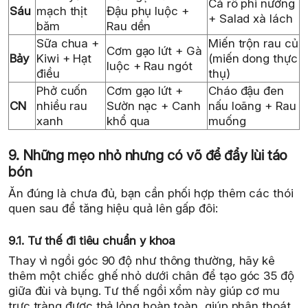
Cá rô phi nướng
Sáu
mạch thịt
Đậu phụ luộc +
+ Salad xà lách
băm
Rau dền
Sữa chua +
Miến trộn rau củ
Cơm gạo lứt + Gà
Bảy
Kiwi + Hạt
(miến dong thực
luộc + Rau ngót
điều
thụ)
Phở cuốn
Cơm gạo lứt +
Cháo đậu đen
CN
nhiều rau
Sườn nạc + Canh
nấu loãng + Rau
xanh
khổ qua
muống
9. Những mẹo nhỏ nhưng có võ để đẩy lùi táo
bón
Ăn đúng là chưa đủ, bạn cần phối hợp thêm các thói
quen sau để tăng hiệu quả lên gấp đôi:
9.1. Tư thế đi tiêu chuẩn y khoa
Thay vì ngồi góc 90 độ như thông thường, hãy kê
thêm một chiếc ghế nhỏ dưới chân để tạo góc 35 độ
giữa đùi và bụng. Tư thế ngồi xổm này giúp cơ mu
trực tràng được thả lỏng hoàn toàn, giúp phân thoát