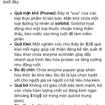
dưới đây.
Quả mận khô (Prunes):
Đây là “vua” của các
loại thực phẩm trị táo bón. Mận khô chứa một
loại đường tự nhiên là
sorbitol
. Sorbitol hoạt
động như một loại thuốc nhuận tràng thẩm
thấu, kéo nước vào lòng ruột để làm mềm
phân.
Quả Kiwi:
Một nghiên cứu cho thấy ăn $2$ quả
kiwi mỗi ngày giúp cải thiện đáng kể tần suất đi
tiêu. Kiwi chứa enzyme actinidin giúp đẩy
nhanh quá trình tiêu hóa protein và tăng cường
nhu động ruột.
Đu đủ chín:
Chứa enzyme papain giúp phân
hủy thức ăn khó tiêu. Đu đủ là lựa chọn tuyệt
vời cho người già và người có hệ tiêu hóa kém.
Quả bơ:
Không chỉ giàu chất béo lành mạnh, bơ
còn chứa hàm lượng chất xơ đáng kinh ngạc
(khoảng $10g$ xơ trong một quả bơ trung
bình).