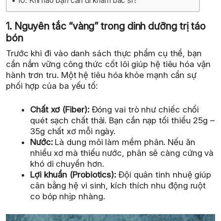
10. Khi nào bạn cần đi khám bác sĩ?
1. Nguyên tắc “vàng” trong dinh dưỡng trị táo
bón
Trước khi đi vào danh sách thực phẩm cụ thể, bạn
cần nắm vững công thức cốt lõi giúp hệ tiêu hóa vận
hành trơn tru. Một hệ tiêu hóa khỏe mạnh cần sự
phối hợp của ba yếu tố:
Chất xơ (Fiber):
Đóng vai trò như chiếc chổi
quét sạch chất thải. Bạn cần nạp tối thiểu 25g –
35g chất xơ mỗi ngày.
Nước:
Là dung môi làm mềm phân. Nếu ăn
nhiều xơ mà thiếu nước, phân sẽ càng cứng và
khó di chuyển hơn.
Lợi khuẩn (Probiotics):
Đội quân tinh nhuệ giúp
cân bằng hệ vi sinh, kích thích nhu động ruột
co bóp nhịp nhàng.