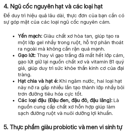
4. Ngũ cốc nguyên hạt và các loại hạt
Để duy trì hiệu quả lâu dài, thực đơn của bạn cần có
sự góp mặt của các loại ngũ cốc nguyên cám.
Yến mạch:
Giàu chất xơ hòa tan, giúp tạo ra
một lớp gel nhầy trong ruột, hỗ trợ phân thoát
ra ngoài mà không cần rặn quá mạnh.
Gạo lứt:
Thay vì gạo trắng đã mất hết lớp cám,
gạo lứt giữ lại nguồn chất xơ và vitamin B1 quý
giá, giúp duy trì sức khỏe thần kinh cơ của đại
tràng.
Hạt chia và hạt é:
Khi ngâm nước, hai loại hạt
này nở ra gấp nhiều lần tạo thành lớp nhầy bôi
trơn đường tiêu hóa cực tốt.
Các loại đậu (Đậu đen, đậu đỏ, đậu lăng):
Là
nguồn cung cấp chất xơ hỗn hợp giúp làm
sạch đường ruột và nuôi dưỡng lợi khuẩn.
5. Thực phẩm giàu probiotic và men vi sinh tự