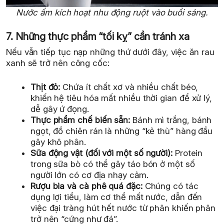
Nước ấm kích hoạt nhu động ruột vào buổi sáng.
7. Những thực phẩm “tối kỵ” cần tránh xa
Nếu vẫn tiếp tục nạp những thứ dưới đây, việc ăn rau
xanh sẽ trở nên công cốc:
Thịt đỏ:
Chứa ít chất xơ và nhiều chất béo,
khiến hệ tiêu hóa mất nhiều thời gian để xử lý,
dễ gây ứ đọng.
Thực phẩm chế biến sẵn:
Bánh mì trắng, bánh
ngọt, đồ chiên rán là những “kẻ thù” hàng đầu
gây khô phân.
Sữa động vật (đối với một số người):
Protein
trong sữa bò có thể gây táo bón ở một số
người lớn có cơ địa nhạy cảm.
Rượu bia và cà phê quá đặc:
Chúng có tác
dụng lợi tiểu, làm cơ thể mất nước, dẫn đến
việc đại tràng hút hết nước từ phân khiến phân
trở nên “cứng như đá”.