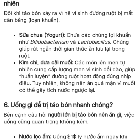
nhiên
Đôi khi táo bón xảy ra vì hệ vi sinh đường ruột bị mất
cân bằng (loạn khuẩn).
Sữa chua (Yogurt):
Chứa các chủng lợi khuẩn
như
Bifidobacterium
và
Lactobacillus
. Chúng
giúp rút ngắn thời gian thức ăn lưu lại trong
ruột.
Kim chi, dưa cải muối:
Các món lên men tự
nhiên cung cấp lượng men vi sinh dồi dào, giúp
“huấn luyện” đường ruột hoạt động đúng nhịp
điệu. Tuy nhiên, không nên ăn quá mặn vì muối
có thể gây tích nước ngược lại.
6. Uống gì để trị táo bón nhanh chóng?
Bên cạnh câu hỏi
người lớn bị táo bón nên ăn gì
, việc
uống cũng quan trọng không kém.
Nước lọc ấm:
Uống $1$ ly nước ấm ngay khi