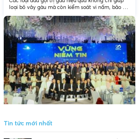
Các loại dầu gội trị gàu hiệu quả không chỉ giúp
loại bỏ vảy gàu mà còn kiểm soát vi nấm, bảo vệ
sức khỏe...
Tin tức mới nhất