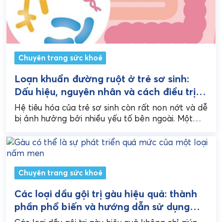
Chuyên trang sức khoẻ
Loạn khuẩn đường ruột ở trẻ sơ sinh:
Dấu hiệu, nguyên nhân và cách điều trị
an toàn
Hệ tiêu hóa của trẻ sơ sinh còn rất non nớt và dễ
bị ảnh hưởng bởi nhiều yếu tố bên ngoài. Một
trong những...
Chuyên trang sức khoẻ
Các loại dầu gội trị gàu hiệu quả: thành
phần phổ biến và hướng dẫn sử dụng
đúng cách