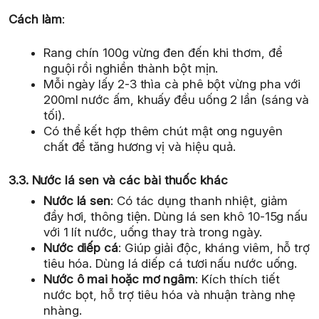
Cách làm
:
Rang chín 100g vừng đen đến khi thơm, để
nguội rồi nghiền thành bột mịn.
Mỗi ngày lấy 2-3 thìa cà phê bột vừng pha với
200ml nước ấm, khuấy đều uống 2 lần (sáng và
tối).
Có thể kết hợp thêm chút mật ong nguyên
chất để tăng hương vị và hiệu quả.
3.3. Nước lá sen và các bài thuốc khác
Nước lá sen
: Có tác dụng thanh nhiệt, giảm
đầy hơi, thông tiện. Dùng lá sen khô 10-15g nấu
với 1 lít nước, uống thay trà trong ngày.
Nước diếp cá
: Giúp giải độc, kháng viêm, hỗ trợ
tiêu hóa. Dùng lá diếp cá tươi nấu nước uống.
Nước ô mai hoặc mơ ngâm
: Kích thích tiết
nước bọt, hỗ trợ tiêu hóa và nhuận tràng nhẹ
nhàng.