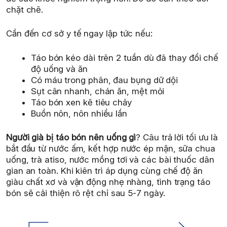
chặt chẽ.
Cần đến cơ sở y tế ngay lập tức nếu:
Táo bón kéo dài trên 2 tuần dù đã thay đổi chế
độ uống và ăn
Có máu trong phân, đau bụng dữ dội
Sụt cân nhanh, chán ăn, mệt mỏi
Táo bón xen kẽ tiêu chảy
Buồn nôn, nôn nhiều lần
Người già bị táo bón nên uống gì
? Câu trả lời tối ưu là
bắt đầu từ nước ấm, kết hợp nước ép mận, sữa chua
uống, trà atiso, nước mồng tơi và các bài thuốc dân
gian an toàn. Khi kiên trì áp dụng cùng chế độ ăn
giàu chất xơ và vận động nhẹ nhàng, tình trạng táo
bón sẽ cải thiện rõ rệt chỉ sau 5-7 ngày.